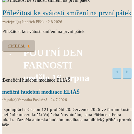
Příležitost ke svátosti smíření na první pátek
zveřejnil(a) Jindřich Plšek
2.8.2026
Příležitost ke svátosti smíření na první pátek
ČÍST DÁL
POUTNÍ DEN
FARNOSTI
neděle 16. srpna
Benefiční hudební meditace ELIÁŠ
veřejnil(a) Veronika Poslušná
24.7.2026
e spolupráci s Cestou 121 proběhl 20. července 2026 ve farním kostele
enefiční koncert kněží Vojtěcha Novotného, Jana Pitřince a Petra
oukala. Zazněla autorská hudební meditace na biblický příběh proroka
liáše