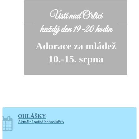
Ústí nad Orlicí
každý den 19-20 hodin
Adorace za mládež
10.-15. srpna
OHLÁŠKY
soboty o prázdninách
Aktuální pořad bohoslužeb
14-17.30 hodin