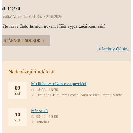
INUF 270
ahrál(a) Veronika Poslušná
21.6.2026
yšlo nové číslo farních novin. Příští vyjde začátkem září.
STÁHNOUT SOUBOR
Všechny články
Nadcházející události
Modlitba sv. růžence za povolání
09
18:00 - 18:30
SRP
Ústí nad Orlicí, farní kostel Nanebevzetí Panny Marie
Mše svatá
10
09:00 - 10:00
SRP
penzion