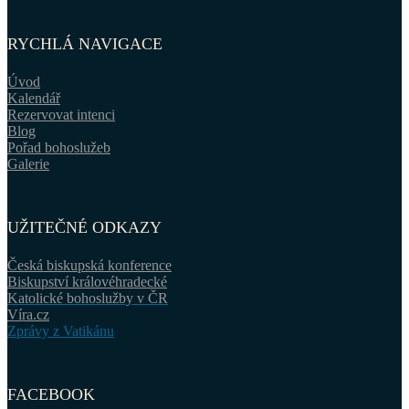
RYCHLÁ NAVIGACE
Úvod
Kalendář
Rezervovat intenci
Blog
Pořad bohoslužeb
Galerie
UŽITEČNÉ ODKAZY
Česká biskupská konference
Biskupství královéhradecké
Katolické bohoslužby v ČR
Víra.cz
Zprávy z Vatikánu
FACEBOOK