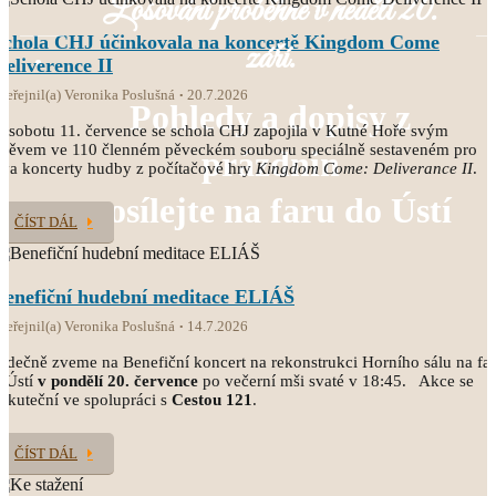
Losování proběhne v neděli 20.
Schola CHJ účinkovala na koncertě Kingdom Come
září.
Deliverence II
veřejnil(a) Veronika Poslušná
20.7.2026
Pohledy a dopisy z
 sobotu 11. července se schola CHJ zapojila v Kutné Hoře svým
pěvem ve 110 členném pěveckém souboru speciálně sestaveném pro
prázdnin
va koncerty hudby z počítačové hry
Kingdom Come: Deliverance II
.
posílejte na faru do Ústí
ČÍST DÁL
Benefiční hudební meditace ELIÁŠ
veřejnil(a) Veronika Poslušná
14.7.2026
rdečně zveme na Benefiční koncert na rekonstrukci Horního sálu na fa
 Ústí
v pondělí 20. července
po večerní mši svaté v 18:45. Akce se
skuteční ve spolupráci s
Cestou 121
.
ČÍST DÁL