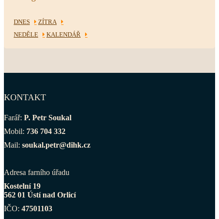
DNES
ZÍTRA
NEDĚLE
KALENDÁŘ
KONTAKT
Farář:
P. Petr Soukal
Mobil:
736 704 332
Mail:
soukal.petr@dihk.cz
Adresa farního úřadu
Kostelní 19
562 01 Ústí nad Orlicí
IČO:
47501103