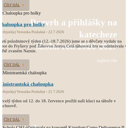
ČÍST DÁL
Rozvrh a přihlášky na
Chaloupka pro holky
katecheze
veřejnil(a) Veronika Poslušná
22.7.2026
řetí prázdninový týden (12.-18.7.2026) jsme se s děvčaty vydaly na
školní rok 2026-2027
ábor do Fryšavy pod Žákovou horou.Celá táborová hra se odehrávala v
větě zvaném Narnie.
najdete zde
ČÍST DÁL
Ministrantská chaloupka
veřejnil(a) Veronika Poslušná
21.7.2026
ecelý týden od 12. do 18. července prožili naši kluci na táboře v
Čachnově.
ČÍST DÁL