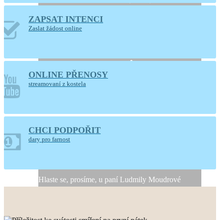
ZAPSAT INTENCI
Otevřený kostel
Zaslat žádost online
Nanebevzetí Panny
Marie
ONLINE PŘENOSY
Ústí nad Orlicí
streamovaní z kostela
CHCI PODPOŘIT
Generální úklid kostela
dary pro farnost
10. a 11. srpna 2026
Hlaste se, prosíme, u paní Ludmily Moudrové