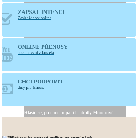
ZAPSAT INTENCI
Otevřený kostel
Zaslat žádost online
Nanebevzetí Panny
Marie
ONLINE PŘENOSY
Ústí nad Orlicí
streamovaní z kostela
CHCI PODPOŘIT
Generální úklid kostela
dary pro farnost
10. a 11. srpna 2026
Hlaste se, prosíme, u paní Ludmily Moudrové