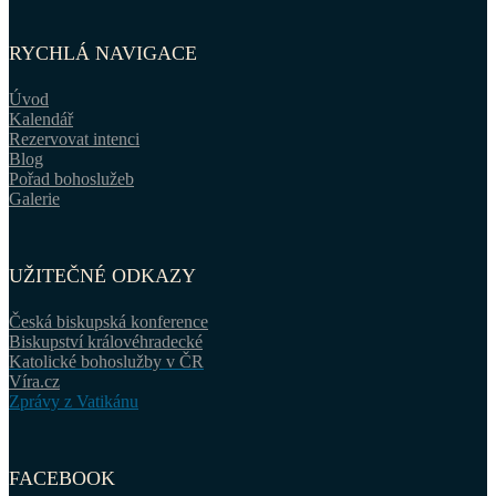
RYCHLÁ NAVIGACE
Úvod
Kalendář
Rezervovat intenci
Blog
Pořad bohoslužeb
Galerie
UŽITEČNÉ ODKAZY
Česká biskupská konference
Biskupství královéhradecké
Katolické bohoslužby v ČR
Víra.cz
Zprávy z Vatikánu
FACEBOOK