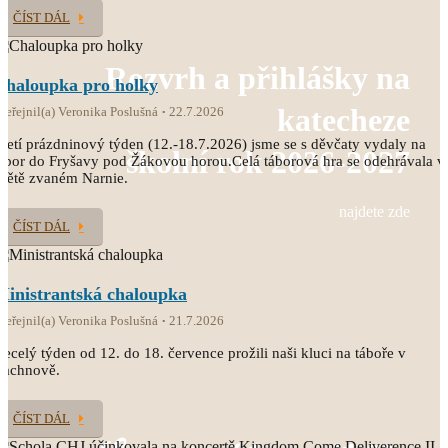
ČÍST DÁL
Rozvrh a přihlášky na
Chaloupka pro holky
katecheze
veřejnil(a) Veronika Poslušná
22.7.2026
řetí prázdninový týden (12.-18.7.2026) jsme se s děvčaty vydaly na
školní rok 2026-2027
ábor do Fryšavy pod Žákovou horou.Celá táborová hra se odehrávala v
větě zvaném Narnie.
najdete zde
ČÍST DÁL
Ministrantská chaloupka
veřejnil(a) Veronika Poslušná
21.7.2026
ecelý týden od 12. do 18. července prožili naši kluci na táboře v
Čachnově.
ČÍST DÁL