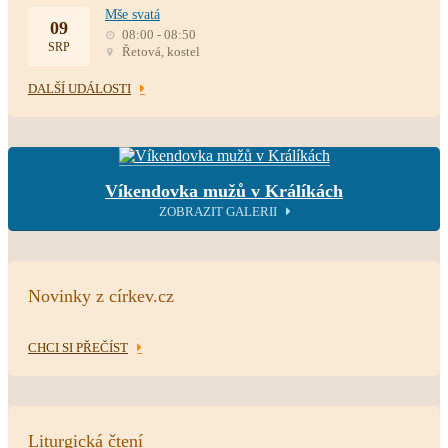
Mše svatá
09
08:00 - 08:50
SRP
Řetová, kostel
DALŠÍ UDÁLOSTI
Víkendovka mužů v Králíkách
ZOBRAZIT GALERII
Novinky z církev.cz
CHCI SI PŘEČÍST
Liturgická čtení