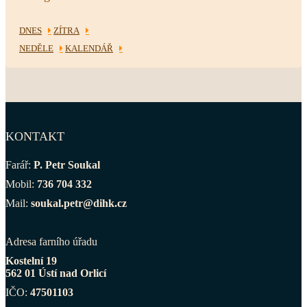
DNES
ZÍTRA
NEDĚLE
KALENDÁŘ
KONTAKT
Farář:
P. Petr Soukal
Mobil:
736 704 332
Mail:
soukal.petr@dihk.cz
Adresa farního úřadu
Kostelní 19
562 01 Ústí nad Orlicí
IČO:
47501103