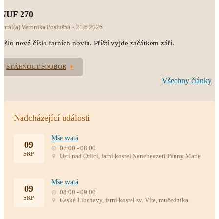
INUF 270
ahrál(a) Veronika Poslušná
21.6.2026
yšlo nové číslo farních novin. Příští vyjde začátkem září.
STÁHNOUT SOUBOR
Všechny články
Nadcházející události
Mše svatá
09
07:00 - 08:00
SRP
Ústí nad Orlicí, farní kostel Nanebevzetí Panny Marie
Mše svatá
09
08:00 - 09:00
SRP
České Libchavy, farní kostel sv. Víta, mučedníka