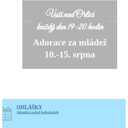
Ústí nad Orlicí
každý den 19-20 hodin
Adorace za mládež
10.-15. srpna
OHLÁŠKY
soboty o prázdninách
Aktuální pořad bohoslužeb
14-17.30 hodin