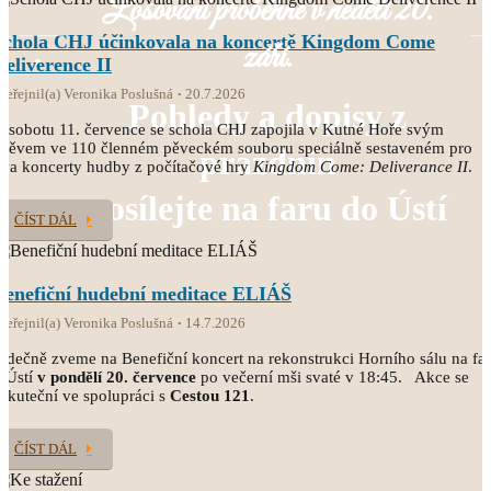
Losování proběhne v neděli 20.
Schola CHJ účinkovala na koncertě Kingdom Come
září.
Deliverence II
veřejnil(a) Veronika Poslušná
20.7.2026
Pohledy a dopisy z
 sobotu 11. července se schola CHJ zapojila v Kutné Hoře svým
pěvem ve 110 členném pěveckém souboru speciálně sestaveném pro
prázdnin
va koncerty hudby z počítačové hry
Kingdom Come: Deliverance II
.
posílejte na faru do Ústí
ČÍST DÁL
Benefiční hudební meditace ELIÁŠ
veřejnil(a) Veronika Poslušná
14.7.2026
rdečně zveme na Benefiční koncert na rekonstrukci Horního sálu na fa
 Ústí
v pondělí 20. července
po večerní mši svaté v 18:45. Akce se
skuteční ve spolupráci s
Cestou 121
.
ČÍST DÁL