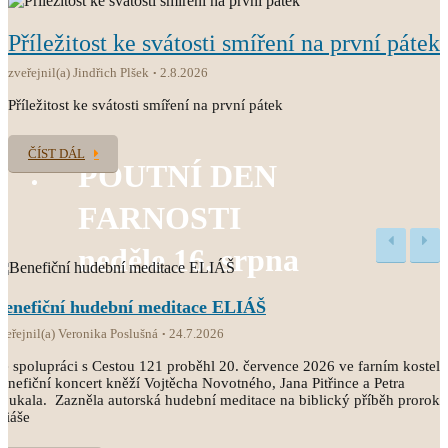
Příležitost ke svátosti smíření na první pátek
zveřejnil(a) Jindřich Plšek
2.8.2026
Příležitost ke svátosti smíření na první pátek
ČÍST DÁL
POUTNÍ DEN
FARNOSTI
neděle 16. srpna
Benefiční hudební meditace ELIÁŠ
veřejnil(a) Veronika Poslušná
24.7.2026
e spolupráci s Cestou 121 proběhl 20. července 2026 ve farním kostele
enefiční koncert kněží Vojtěcha Novotného, Jana Pitřince a Petra
oukala. Zazněla autorská hudební meditace na biblický příběh proroka
liáše