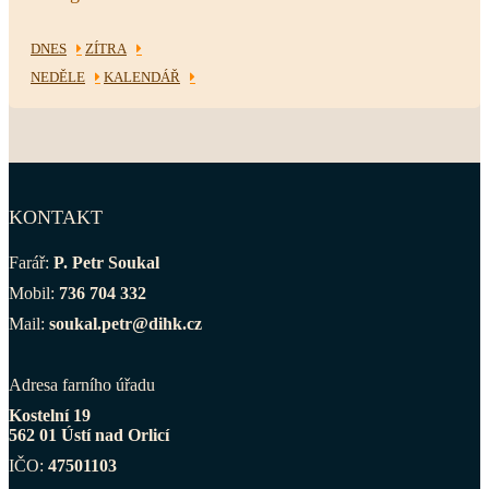
DNES
ZÍTRA
NEDĚLE
KALENDÁŘ
KONTAKT
Farář:
P. Petr Soukal
Mobil:
736 704 332
Mail:
soukal.petr@dihk.cz
Adresa farního úřadu
Kostelní 19
562 01 Ústí nad Orlicí
IČO:
47501103