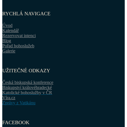
RYCHLÁ NAVIGACE
Úvod
Kalendář
Rezervovat intenci
Blog
Pořad bohoslužeb
Galerie
UŽITEČNÉ ODKAZY
Česká biskupská konference
Biskupství královéhradecké
Katolické bohoslužby v ČR
Víra.cz
Zprávy z Vatikánu
FACEBOOK