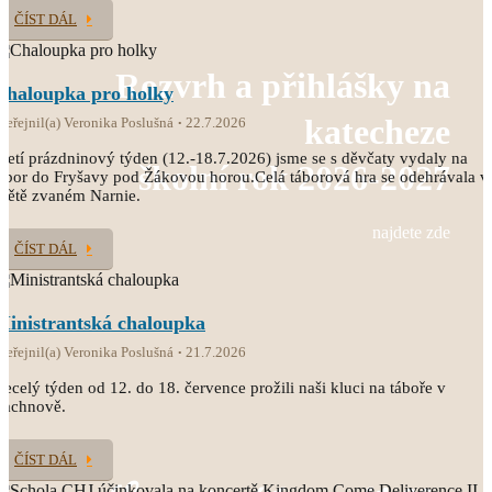
ČÍST DÁL
Rozvrh a přihlášky na
Chaloupka pro holky
katecheze
veřejnil(a) Veronika Poslušná
22.7.2026
řetí prázdninový týden (12.-18.7.2026) jsme se s děvčaty vydaly na
školní rok 2026-2027
ábor do Fryšavy pod Žákovou horou.Celá táborová hra se odehrávala v
větě zvaném Narnie.
najdete zde
ČÍST DÁL
Ministrantská chaloupka
veřejnil(a) Veronika Poslušná
21.7.2026
ecelý týden od 12. do 18. července prožili naši kluci na táboře v
Čachnově.
ČÍST DÁL