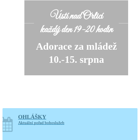
Ústí nad Orlicí
každý den 19-20 hodin
Adorace za mládež
10.-15. srpna
OHLÁŠKY
soboty o prázdninách
Aktuální pořad bohoslužeb
14-17.30 hodin