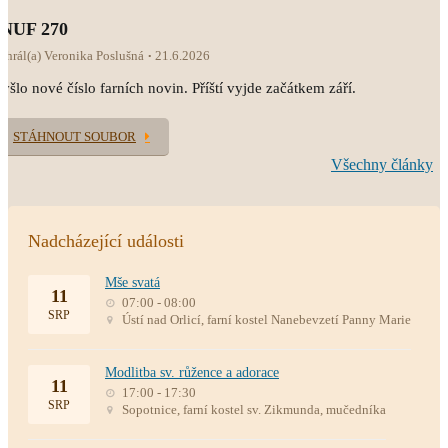
INUF 270
ahrál(a) Veronika Poslušná
21.6.2026
yšlo nové číslo farních novin. Příští vyjde začátkem září.
STÁHNOUT SOUBOR
Všechny články
Nadcházející události
Mše svatá
11
07:00 - 08:00
SRP
Ústí nad Orlicí, farní kostel Nanebevzetí Panny Marie
Modlitba sv. růžence a adorace
11
17:00 - 17:30
SRP
Sopotnice, farní kostel sv. Zikmunda, mučedníka