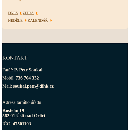
DNES
ZÍTRA
NEDĚLE
KALENDÁŘ
KONTAKT
Farář:
P. Petr Soukal
Mobil:
736 704 332
Mail:
soukal.petr@dihk.cz
Adresa farního úřadu
Kostelní 19
562 01 Ústí nad Orlicí
IČO:
47501103