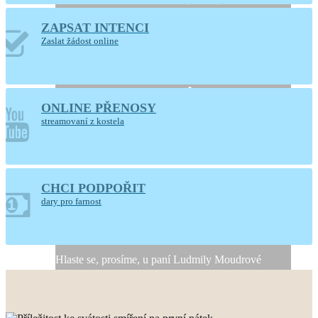
ZAPSAT INTENCI
Otevřený kostel
Zaslat žádost online
Nanebevzetí Panny
Marie
ONLINE PŘENOSY
Ústí nad Orlicí
streamovaní z kostela
CHCI PODPOŘIT
Generální úklid kostela
dary pro farnost
10. a 11. srpna 2026
Hlaste se, prosíme, u paní Ludmily Moudrové