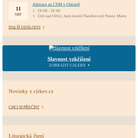
Adorace za CSM v Ostravě
11
19:00 - 20:00
SRP
Ústí nad Orlicí, farní kostel Nanebevzetí Panny Marie
DALŠÍ UDÁLOSTI
Slavnost vzkříšení
ZOBRAZIT GALERII
Novinky z církev.cz
CHCI SI PŘEČÍST
Liturgická čtení