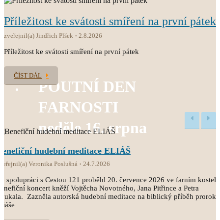
Příležitost ke svátosti smíření na první pátek
zveřejnil(a) Jindřich Plšek
2.8.2026
Příležitost ke svátosti smíření na první pátek
ČÍST DÁL
POUTNÍ DEN
FARNOSTI
neděle 16. srpna
Benefiční hudební meditace ELIÁŠ
veřejnil(a) Veronika Poslušná
24.7.2026
e spolupráci s Cestou 121 proběhl 20. července 2026 ve farním kostele
enefiční koncert kněží Vojtěcha Novotného, Jana Pitřince a Petra
oukala. Zazněla autorská hudební meditace na biblický příběh proroka
liáše