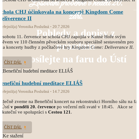
Losování proběhne v neděli 20.
Schola CHJ účinkovala na koncertě Kingdom Come
září.
Deliverence II
veřejnil(a) Veronika Poslušná
20.7.2026
Pohledy a dopisy z
 sobotu 11. července se schola CHJ zapojila v Kutné Hoře svým
pěvem ve 110 členném pěveckém souboru speciálně sestaveném pro
prázdnin
va koncerty hudby z počítačové hry
Kingdom Come: Deliverance II
.
posílejte na faru do Ústí
ČÍST DÁL
Benefiční hudební meditace ELIÁŠ
veřejnil(a) Veronika Poslušná
14.7.2026
rdečně zveme na Benefiční koncert na rekonstrukci Horního sálu na fa
 Ústí
v pondělí 20. července
po večerní mši svaté v 18:45. Akce se
skuteční ve spolupráci s
Cestou 121
.
ČÍST DÁL