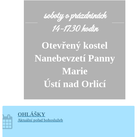
soboty o prázdninách
14-17.30 hodin
Otevřený kostel
Nanebevzetí Panny
Marie
Ústí nad Orlicí
Generální úklid kostela
OHLÁŠKY
Aktuální pořad bohoslužeb
10. a 11. srpna 2026