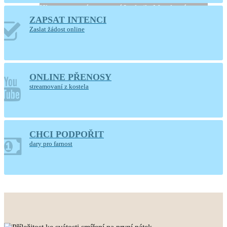
Hlaste se, prosíme, u paní Ludmily Moudrové
ZAPSAT INTENCI
Zaslat žádost online
ONLINE PŘENOSY
streamovaní z kostela
CHCI PODPOŘIT
POUTNÍ DEN
dary pro farnost
FARNOSTI
neděle 16. srpna