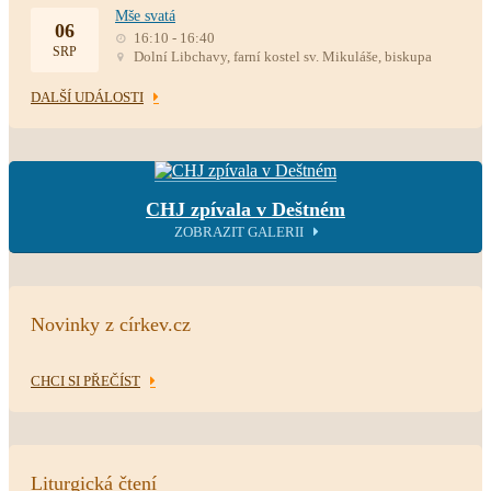
Mše svatá
06
16:10 - 16:40
SRP
Dolní Libchavy, farní kostel sv. Mikuláše, biskupa
DALŠÍ UDÁLOSTI
CHJ zpívala v Deštném
ZOBRAZIT GALERII
Novinky z církev.cz
CHCI SI PŘEČÍST
Liturgická čtení