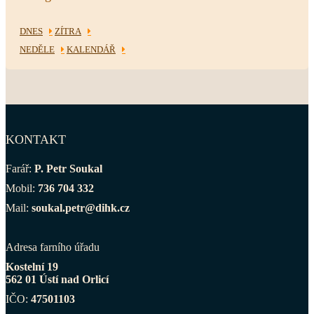
DNES
ZÍTRA
NEDĚLE
KALENDÁŘ
KONTAKT
Farář:
P. Petr Soukal
Mobil:
736 704 332
Mail:
soukal.petr@dihk.cz
Adresa farního úřadu
Kostelní 19
562 01 Ústí nad Orlicí
IČO:
47501103