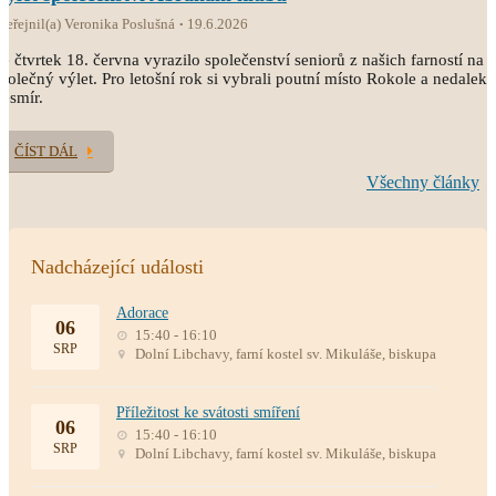
veřejnil(a) Veronika Poslušná
19.6.2026
e čtvrtek 18. června vyrazilo společenství seniorů z našich farností na
polečný výlet. Pro letošní rok si vybrali poutní místo Rokole a nedaleký
esmír.
ČÍST DÁL
Všechny články
Nadcházející události
Adorace
06
15:40 - 16:10
SRP
Dolní Libchavy, farní kostel sv. Mikuláše, biskupa
Příležitost ke svátosti smíření
06
15:40 - 16:10
SRP
Dolní Libchavy, farní kostel sv. Mikuláše, biskupa