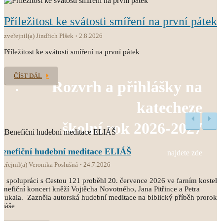
Příležitost ke svátosti smíření na první pátek
zveřejnil(a) Jindřich Plšek
2.8.2026
Příležitost ke svátosti smíření na první pátek
ČÍST DÁL
Rozvrh a přihlášky na
katecheze
školní rok 2026-2027
Benefiční hudební meditace ELIÁŠ
najdete zde
veřejnil(a) Veronika Poslušná
24.7.2026
e spolupráci s Cestou 121 proběhl 20. července 2026 ve farním kostele
enefiční koncert kněží Vojtěcha Novotného, Jana Pitřince a Petra
oukala. Zazněla autorská hudební meditace na biblický příběh proroka
liáše