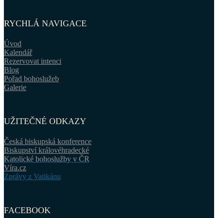
RYCHLÁ NAVIGACE
Úvod
Kalendář
Rezervovat intenci
Blog
Pořad bohoslužeb
Galerie
UŽITEČNÉ ODKAZY
Česká biskupská konference
Biskupství královéhradecké
Katolické bohoslužby v ČR
Víra.cz
Zprávy z Vatikánu
FACEBOOK