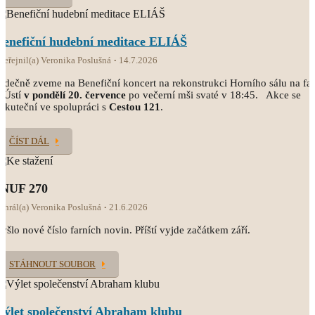
Benefiční hudební meditace ELIÁŠ
veřejnil(a) Veronika Poslušná
14.7.2026
rdečně zveme na Benefiční koncert na rekonstrukci Horního sálu na fa
 Ústí
v pondělí 20. července
po večerní mši svaté v 18:45. Akce se
skuteční ve spolupráci s
Cestou 121
.
ČÍST DÁL
INUF 270
ahrál(a) Veronika Poslušná
21.6.2026
yšlo nové číslo farních novin. Příští vyjde začátkem září.
STÁHNOUT SOUBOR
Výlet společenství Abraham klubu