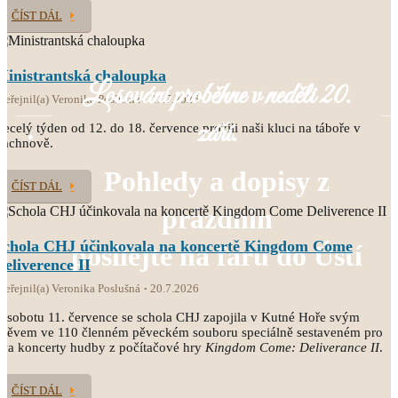
ČÍST DÁL
Ministrantská chaloupka
Losování proběhne v neděli 20.
veřejnil(a) Veronika Poslušná
21.7.2026
září.
ecelý týden od 12. do 18. července prožili naši kluci na táboře v
Čachnově.
Pohledy a dopisy z
ČÍST DÁL
prázdnin
Schola CHJ účinkovala na koncertě Kingdom Come
posílejte na faru do Ústí
Deliverence II
veřejnil(a) Veronika Poslušná
20.7.2026
 sobotu 11. července se schola CHJ zapojila v Kutné Hoře svým
pěvem ve 110 členném pěveckém souboru speciálně sestaveném pro
va koncerty hudby z počítačové hry
Kingdom Come: Deliverance II
.
ČÍST DÁL