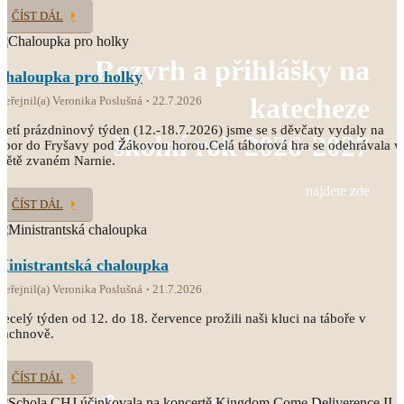
ČÍST DÁL
Rozvrh a přihlášky na
Chaloupka pro holky
katecheze
veřejnil(a) Veronika Poslušná
22.7.2026
řetí prázdninový týden (12.-18.7.2026) jsme se s děvčaty vydaly na
školní rok 2026-2027
ábor do Fryšavy pod Žákovou horou.Celá táborová hra se odehrávala v
větě zvaném Narnie.
najdete zde
ČÍST DÁL
Ministrantská chaloupka
veřejnil(a) Veronika Poslušná
21.7.2026
ecelý týden od 12. do 18. července prožili naši kluci na táboře v
Čachnově.
ČÍST DÁL