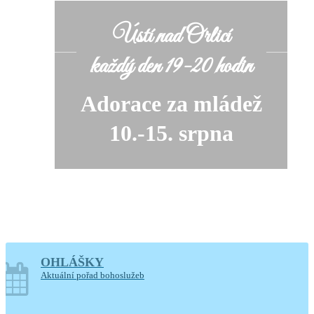
Ústí nad Orlicí
každý den 19-20 hodin
Adorace za mládež
10.-15. srpna
OHLÁŠKY
soboty o prázdninách
Aktuální pořad bohoslužeb
14-17.30 hodin