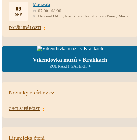
Mše svatá
09
07:00 - 08:00
SRP
Ústí nad Orlicí, farní kostel Nanebevzetí Panny Marie
DALŠÍ UDÁLOSTI
Víkendovka mužů v Králíkách
ZOBRAZIT GALERII
Novinky z církev.cz
CHCI SI PŘEČÍST
Liturgická čtení