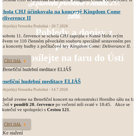
Losování proběhne v neděli 20.
Schola CHJ účinkovala na koncertě Kingdom Come
září.
Deliverence II
veřejnil(a) Veronika Poslušná
20.7.2026
Pohledy a dopisy z
 sobotu 11. července se schola CHJ zapojila v Kutné Hoře svým
pěvem ve 110 členném pěveckém souboru speciálně sestaveném pro
prázdnin
va koncerty hudby z počítačové hry
Kingdom Come: Deliverance II
.
posílejte na faru do Ústí
ČÍST DÁL
Benefiční hudební meditace ELIÁŠ
veřejnil(a) Veronika Poslušná
14.7.2026
rdečně zveme na Benefiční koncert na rekonstrukci Horního sálu na fa
 Ústí
v pondělí 20. července
po večerní mši svaté v 18:45. Akce se
skuteční ve spolupráci s
Cestou 121
.
ČÍST DÁL