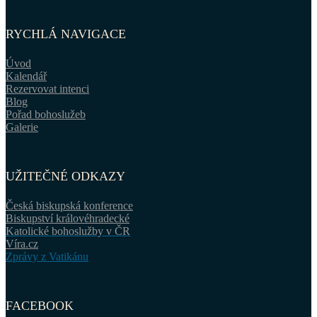
RYCHLÁ NAVIGACE
Úvod
Kalendář
Rezervovat intenci
Blog
Pořad bohoslužeb
Galerie
UŽITEČNÉ ODKAZY
Česká biskupská konference
Biskupství královéhradecké
Katolické bohoslužby v ČR
Víra.cz
Zprávy z Vatikánu
FACEBOOK