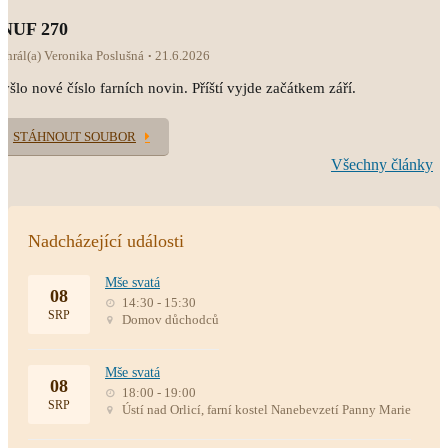
INUF 270
ahrál(a) Veronika Poslušná
21.6.2026
yšlo nové číslo farních novin. Příští vyjde začátkem září.
STÁHNOUT SOUBOR
Všechny články
Nadcházející události
Mše svatá
08
14:30 - 15:30
SRP
Domov důchodců
Mše svatá
08
18:00 - 19:00
SRP
Ústí nad Orlicí, farní kostel Nanebevzetí Panny Marie