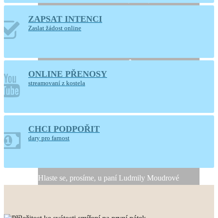
ZAPSAT INTENCI
Otevřený kostel
Zaslat žádost online
Nanebevzetí Panny
Marie
ONLINE PŘENOSY
Ústí nad Orlicí
streamovaní z kostela
CHCI PODPOŘIT
Generální úklid kostela
dary pro farnost
10. a 11. srpna 2026
Hlaste se, prosíme, u paní Ludmily Moudrové