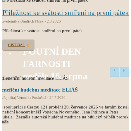
Příležitost ke svátosti smíření na první pátek
zveřejnil(a) Jindřich Plšek
2.8.2026
Příležitost ke svátosti smíření na první pátek
ČÍST DÁL
POUTNÍ DEN
FARNOSTI
neděle 16. srpna
Benefiční hudební meditace ELIÁŠ
veřejnil(a) Veronika Poslušná
24.7.2026
e spolupráci s Cestou 121 proběhl 20. července 2026 ve farním kostele
enefiční koncert kněží Vojtěcha Novotného, Jana Pitřince a Petra
oukala. Zazněla autorská hudební meditace na biblický příběh proroka
liáše