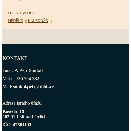
DNES
ZÍTRA
NEDĚLE
KALENDÁŘ
KONTAKT
Farář:
P. Petr Soukal
Mobil:
736 704 332
Mail:
soukal.petr@dihk.cz
Adresa farního úřadu
Kostelní 19
562 01 Ústí nad Orlicí
IČO:
47501103