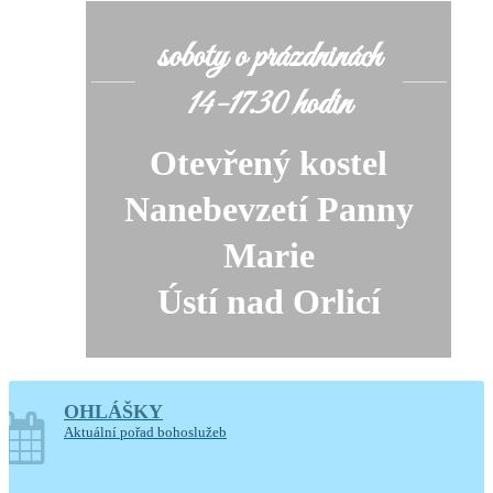
soboty o prázdninách
14-17.30 hodin
Otevřený kostel
Nanebevzetí Panny
Marie
Ústí nad Orlicí
Generální úklid kostela
OHLÁŠKY
Aktuální pořad bohoslužeb
10. a 11. srpna 2026