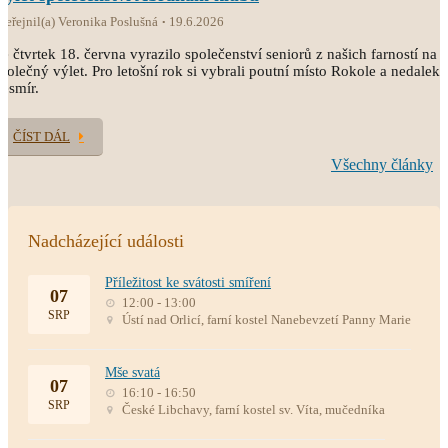
veřejnil(a) Veronika Poslušná
19.6.2026
e čtvrtek 18. června vyrazilo společenství seniorů z našich farností na
polečný výlet. Pro letošní rok si vybrali poutní místo Rokole a nedaleký
esmír.
ČÍST DÁL
Všechny články
Nadcházející události
Příležitost ke svátosti smíření
07
12:00 - 13:00
SRP
Ústí nad Orlicí, farní kostel Nanebevzetí Panny Marie
Mše svatá
07
16:10 - 16:50
SRP
České Libchavy, farní kostel sv. Víta, mučedníka