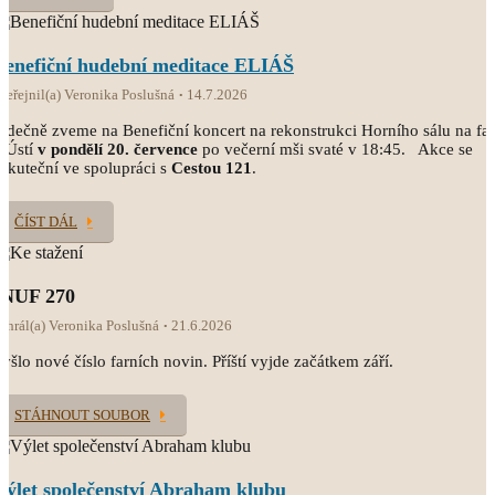
Benefiční hudební meditace ELIÁŠ
veřejnil(a) Veronika Poslušná
14.7.2026
rdečně zveme na Benefiční koncert na rekonstrukci Horního sálu na fa
 Ústí
v pondělí 20. července
po večerní mši svaté v 18:45. Akce se
skuteční ve spolupráci s
Cestou 121
.
ČÍST DÁL
INUF 270
ahrál(a) Veronika Poslušná
21.6.2026
yšlo nové číslo farních novin. Příští vyjde začátkem září.
STÁHNOUT SOUBOR
Výlet společenství Abraham klubu