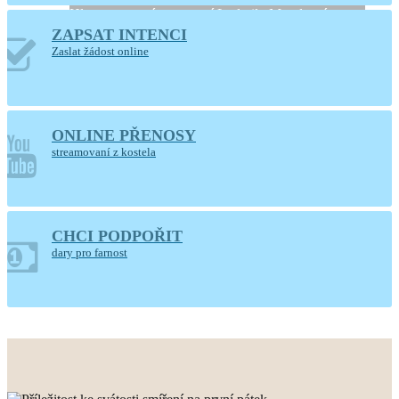
Hlaste se, prosíme, u paní Ludmily Moudrové
ZAPSAT INTENCI
Zaslat žádost online
ONLINE PŘENOSY
streamovaní z kostela
CHCI PODPOŘIT
POUTNÍ DEN
dary pro farnost
FARNOSTI
neděle 16. srpna