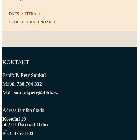
DNES
ZÍTRA
NEDĚLE
KALENDÁŘ
KONTAKT
Farář:
P. Petr Soukal
Mobil:
736 704 332
Mail:
soukal.petr@dihk.cz
Adresa farního úřadu
Kostelní 19
562 01 Ústí nad Orlicí
IČO:
47501103