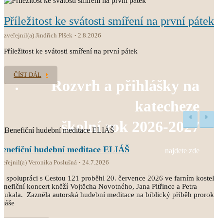
Příležitost ke svátosti smíření na první pátek
zveřejnil(a) Jindřich Plšek
2.8.2026
Příležitost ke svátosti smíření na první pátek
ČÍST DÁL
Rozvrh a přihlášky na
katecheze
školní rok 2026-2027
Benefiční hudební meditace ELIÁŠ
najdete zde
veřejnil(a) Veronika Poslušná
24.7.2026
e spolupráci s Cestou 121 proběhl 20. července 2026 ve farním kostele
enefiční koncert kněží Vojtěcha Novotného, Jana Pitřince a Petra
oukala. Zazněla autorská hudební meditace na biblický příběh proroka
liáše