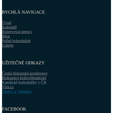
RYCHLÁ NAVIGACE
Úvod
Kalendář
Rezervovat intenci
Blog
Pořad bohoslužeb
Galerie
UŽITEČNÉ ODKAZY
Česká biskupská konference
Biskupství královéhradecké
Katolické bohoslužby v ČR
Víra.cz
Zprávy z Vatikánu
FACEBOOK