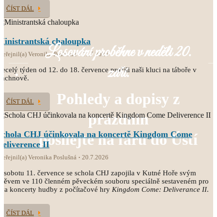
ČÍST DÁL
Ministrantská chaloupka
Losování proběhne v neděli 20.
veřejnil(a) Veronika Poslušná
21.7.2026
září.
ecelý týden od 12. do 18. července prožili naši kluci na táboře v
Čachnově.
Pohledy a dopisy z
ČÍST DÁL
prázdnin
Schola CHJ účinkovala na koncertě Kingdom Come
posílejte na faru do Ústí
Deliverence II
veřejnil(a) Veronika Poslušná
20.7.2026
 sobotu 11. července se schola CHJ zapojila v Kutné Hoře svým
pěvem ve 110 členném pěveckém souboru speciálně sestaveném pro
va koncerty hudby z počítačové hry
Kingdom Come: Deliverance II
.
ČÍST DÁL