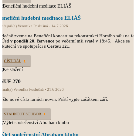
Benefiční hudební meditace ELIÁŠ
veřejnil(a) Veronika Poslušná
14.7.2026
rdečně zveme na Benefiční koncert na rekonstrukci Horního sálu na fa
 Ústí
v pondělí 20. července
po večerní mši svaté v 18:45. Akce se
skuteční ve spolupráci s
Cestou 121
.
ČÍST DÁL
INUF 270
ahrál(a) Veronika Poslušná
21.6.2026
yšlo nové číslo farních novin. Příští vyjde začátkem září.
STÁHNOUT SOUBOR
Výlet společenství Abraham klubu