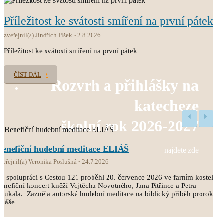
Příležitost ke svátosti smíření na první pátek
zveřejnil(a) Jindřich Plšek
2.8.2026
Příležitost ke svátosti smíření na první pátek
ČÍST DÁL
Rozvrh a přihlášky na
katecheze
školní rok 2026-2027
Benefiční hudební meditace ELIÁŠ
najdete zde
veřejnil(a) Veronika Poslušná
24.7.2026
e spolupráci s Cestou 121 proběhl 20. července 2026 ve farním kostele
enefiční koncert kněží Vojtěcha Novotného, Jana Pitřince a Petra
oukala. Zazněla autorská hudební meditace na biblický příběh proroka
liáše