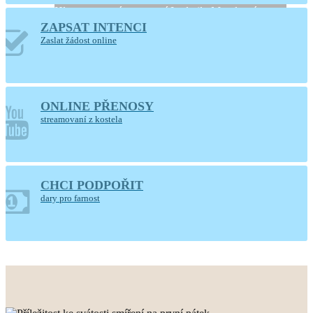
Hlaste se, prosíme, u paní Ludmily Moudrové
ZAPSAT INTENCI
Zaslat žádost online
ONLINE PŘENOSY
streamovaní z kostela
CHCI PODPOŘIT
POUTNÍ DEN
dary pro farnost
FARNOSTI
neděle 16. srpna