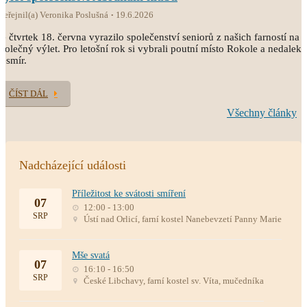
veřejnil(a) Veronika Poslušná
19.6.2026
e čtvrtek 18. června vyrazilo společenství seniorů z našich farností na
polečný výlet. Pro letošní rok si vybrali poutní místo Rokole a nedaleký
esmír.
ČÍST DÁL
Všechny články
Nadcházející události
Příležitost ke svátosti smíření
07
12:00 - 13:00
SRP
Ústí nad Orlicí, farní kostel Nanebevzetí Panny Marie
Mše svatá
07
16:10 - 16:50
SRP
České Libchavy, farní kostel sv. Víta, mučedníka