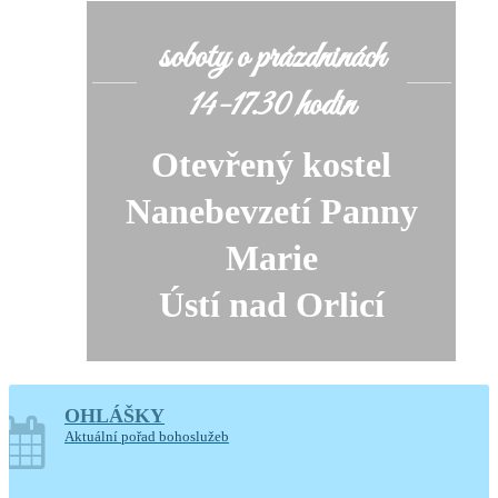
soboty o prázdninách
14-17.30 hodin
Otevřený kostel
Nanebevzetí Panny
Marie
Ústí nad Orlicí
Generální úklid kostela
OHLÁŠKY
Aktuální pořad bohoslužeb
10. a 11. srpna 2026