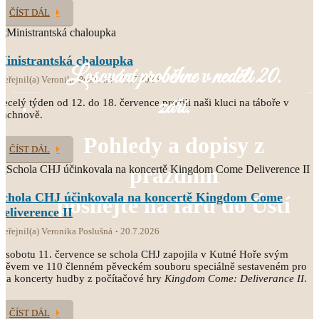
ČÍST DÁL
Ministrantská chaloupka
Losování proběhne v neděli 20.
veřejnil(a) Veronika Poslušná
21.7.2026
září.
ecelý týden od 12. do 18. července prožili naši kluci na táboře v
Čachnově.
Pohledy a dopisy z
ČÍST DÁL
prázdnin
Schola CHJ účinkovala na koncertě Kingdom Come
posílejte na faru do Ústí
Deliverence II
veřejnil(a) Veronika Poslušná
20.7.2026
 sobotu 11. července se schola CHJ zapojila v Kutné Hoře svým
pěvem ve 110 členném pěveckém souboru speciálně sestaveném pro
va koncerty hudby z počítačové hry
Kingdom Come: Deliverance II
.
ČÍST DÁL