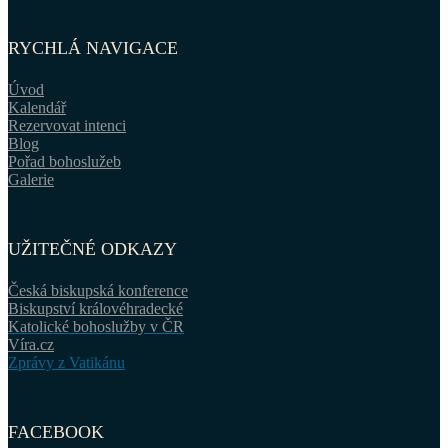
RYCHLÁ NAVIGACE
Úvod
Kalendář
Rezervovat intenci
Blog
Pořad bohoslužeb
Galerie
UŽITEČNÉ ODKAZY
Česká biskupská konference
Biskupství královéhradecké
Katolické bohoslužby v ČR
Víra.cz
Zprávy z Vatikánu
FACEBOOK