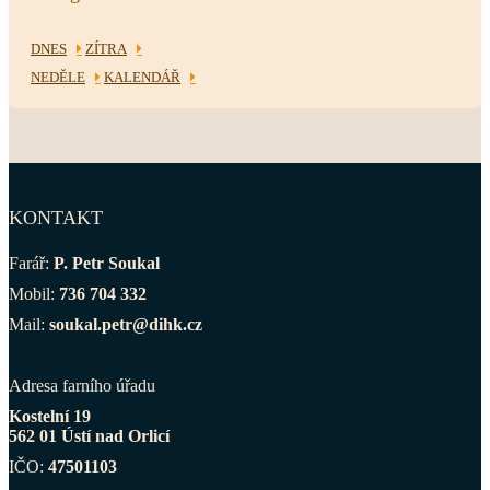
DNES
ZÍTRA
NEDĚLE
KALENDÁŘ
KONTAKT
Farář:
P. Petr Soukal
Mobil:
736 704 332
Mail:
soukal.petr@dihk.cz
Adresa farního úřadu
Kostelní 19
562 01 Ústí nad Orlicí
IČO:
47501103