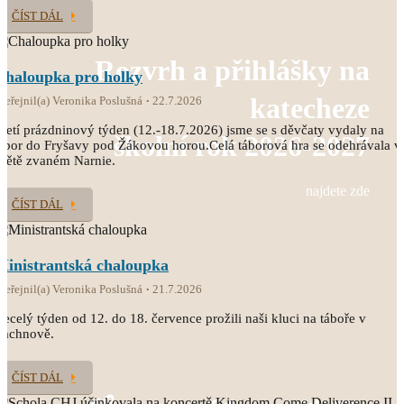
ČÍST DÁL
Rozvrh a přihlášky na
Chaloupka pro holky
katecheze
veřejnil(a) Veronika Poslušná
22.7.2026
řetí prázdninový týden (12.-18.7.2026) jsme se s děvčaty vydaly na
školní rok 2026-2027
ábor do Fryšavy pod Žákovou horou.Celá táborová hra se odehrávala v
větě zvaném Narnie.
najdete zde
ČÍST DÁL
Ministrantská chaloupka
veřejnil(a) Veronika Poslušná
21.7.2026
ecelý týden od 12. do 18. července prožili naši kluci na táboře v
Čachnově.
ČÍST DÁL