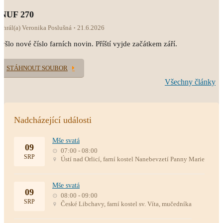
INUF 270
ahrál(a) Veronika Poslušná
21.6.2026
yšlo nové číslo farních novin. Příští vyjde začátkem září.
STÁHNOUT SOUBOR
Všechny články
Nadcházející události
Mše svatá
09
07:00 - 08:00
SRP
Ústí nad Orlicí, farní kostel Nanebevzetí Panny Marie
Mše svatá
09
08:00 - 09:00
SRP
České Libchavy, farní kostel sv. Víta, mučedníka