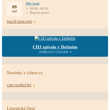
Mše svatá
09
08:00 - 08:50
SRP
Řetová, kostel
DALŠÍ UDÁLOSTI
CHJ zpívala v Deštném
ZOBRAZIT GALERII
Novinky z církev.cz
CHCI SI PŘEČÍST
Liturgická čtení