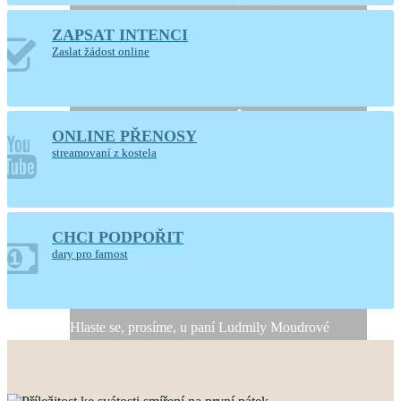
ZAPSAT INTENCI
Otevřený kostel
Zaslat žádost online
Nanebevzetí Panny
Marie
ONLINE PŘENOSY
Ústí nad Orlicí
streamovaní z kostela
CHCI PODPOŘIT
Generální úklid kostela
dary pro farnost
10. a 11. srpna 2026
Hlaste se, prosíme, u paní Ludmily Moudrové