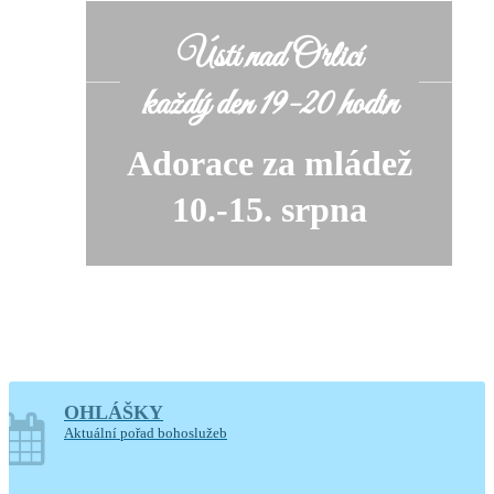
Ústí nad Orlicí
každý den 19-20 hodin
Adorace za mládež
10.-15. srpna
OHLÁŠKY
soboty o prázdninách
Aktuální pořad bohoslužeb
14-17.30 hodin