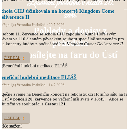
Losování proběhne v neděli 20.
Schola CHJ účinkovala na koncertě Kingdom Come
září.
Deliverence II
veřejnil(a) Veronika Poslušná
20.7.2026
Pohledy a dopisy z
 sobotu 11. července se schola CHJ zapojila v Kutné Hoře svým
pěvem ve 110 členném pěveckém souboru speciálně sestaveném pro
prázdnin
va koncerty hudby z počítačové hry
Kingdom Come: Deliverance II
.
posílejte na faru do Ústí
ČÍST DÁL
Benefiční hudební meditace ELIÁŠ
veřejnil(a) Veronika Poslušná
14.7.2026
rdečně zveme na Benefiční koncert na rekonstrukci Horního sálu na fa
 Ústí
v pondělí 20. července
po večerní mši svaté v 18:45. Akce se
skuteční ve spolupráci s
Cestou 121
.
ČÍST DÁL