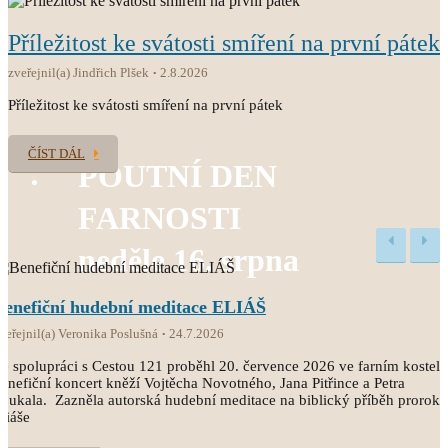
Příležitost ke svátosti smíření na první pátek
zveřejnil(a) Jindřich Plšek
2.8.2026
Příležitost ke svátosti smíření na první pátek
ČÍST DÁL
POUTNÍ DEN
FARNOSTI
neděle 16. srpna
Benefiční hudební meditace ELIÁŠ
veřejnil(a) Veronika Poslušná
24.7.2026
e spolupráci s Cestou 121 proběhl 20. července 2026 ve farním kostele
enefiční koncert kněží Vojtěcha Novotného, Jana Pitřince a Petra
oukala. Zazněla autorská hudební meditace na biblický příběh proroka
liáše