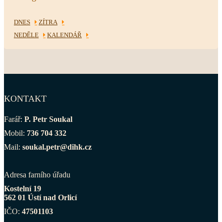
DNES
ZÍTRA
NEDĚLE
KALENDÁŘ
KONTAKT
Farář:
P. Petr Soukal
Mobil:
736 704 332
Mail:
soukal.petr@dihk.cz
Adresa farního úřadu
Kostelní 19
562 01 Ústí nad Orlicí
IČO:
47501103