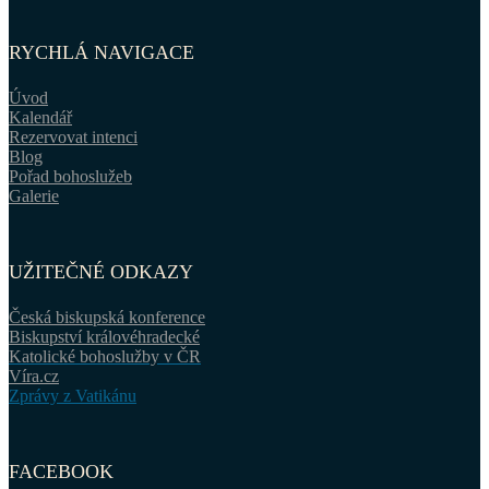
RYCHLÁ NAVIGACE
Úvod
Kalendář
Rezervovat intenci
Blog
Pořad bohoslužeb
Galerie
UŽITEČNÉ ODKAZY
Česká biskupská konference
Biskupství královéhradecké
Katolické bohoslužby v ČR
Víra.cz
Zprávy z Vatikánu
FACEBOOK