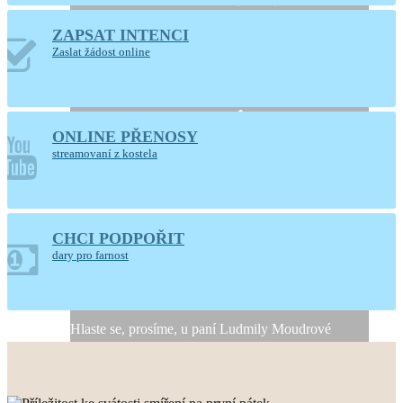
ZAPSAT INTENCI
Otevřený kostel
Zaslat žádost online
Nanebevzetí Panny
Marie
ONLINE PŘENOSY
Ústí nad Orlicí
streamovaní z kostela
CHCI PODPOŘIT
Generální úklid kostela
dary pro farnost
10. a 11. srpna 2026
Hlaste se, prosíme, u paní Ludmily Moudrové