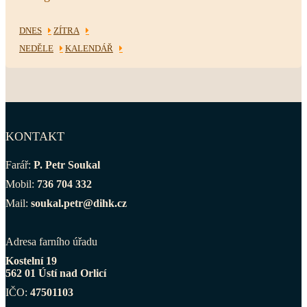
DNES
ZÍTRA
NEDĚLE
KALENDÁŘ
KONTAKT
Farář:
P. Petr Soukal
Mobil:
736 704 332
Mail:
soukal.petr@dihk.cz
Adresa farního úřadu
Kostelní 19
562 01 Ústí nad Orlicí
IČO:
47501103