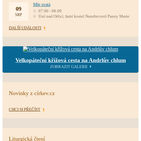
Mše svatá
09
07:00 - 08:00
SRP
Ústí nad Orlicí, farní kostel Nanebevzetí Panny Marie
DALŠÍ UDÁLOSTI
Velkopáteční křížová cesta na Andrlův chlum
ZOBRAZIT GALERII
Novinky z církev.cz
CHCI SI PŘEČÍST
Liturgická čtení