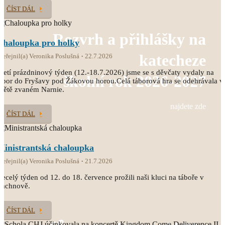
ČÍST DÁL
Rozvrh a přihlášky na
Chaloupka pro holky
katecheze
veřejnil(a) Veronika Poslušná
22.7.2026
řetí prázdninový týden (12.-18.7.2026) jsme se s děvčaty vydaly na
školní rok 2026-2027
ábor do Fryšavy pod Žákovou horou.Celá táborová hra se odehrávala v
větě zvaném Narnie.
najdete zde
ČÍST DÁL
Ministrantská chaloupka
veřejnil(a) Veronika Poslušná
21.7.2026
ecelý týden od 12. do 18. července prožili naši kluci na táboře v
Čachnově.
ČÍST DÁL