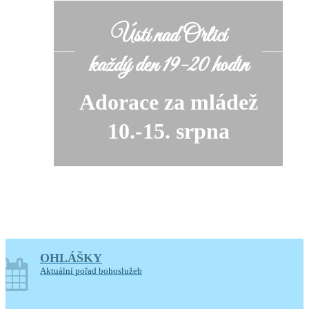
Ústí nad Orlicí
každý den 19-20 hodin
Adorace za mládež
10.-15. srpna
OHLÁŠKY
soboty o prázdninách
Aktuální pořad bohoslužeb
14-17.30 hodin