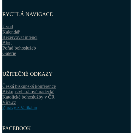
RYCHLÁ NAVIGACE
Úvod
Kalendář
Rezervovat intenci
Blog
Pořad bohoslužeb
Galerie
UŽITEČNÉ ODKAZY
Česká biskupská konference
Biskupství královéhradecké
Katolické bohoslužby v ČR
Víra.cz
Zprávy z Vatikánu
FACEBOOK