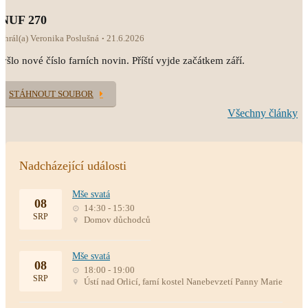
INUF 270
ahrál(a) Veronika Poslušná
21.6.2026
yšlo nové číslo farních novin. Příští vyjde začátkem září.
STÁHNOUT SOUBOR
Všechny články
Nadcházející události
Mše svatá
08
14:30 - 15:30
SRP
Domov důchodců
Mše svatá
08
18:00 - 19:00
SRP
Ústí nad Orlicí, farní kostel Nanebevzetí Panny Marie