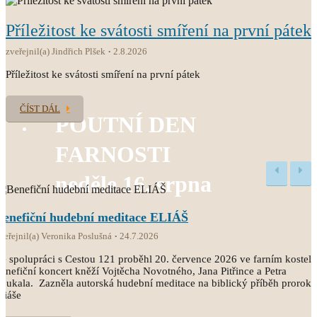
Příležitost ke svátosti smíření na první pátek
zveřejnil(a) Jindřich Plšek
2.8.2026
Příležitost ke svátosti smíření na první pátek
ČÍST DÁL
POUTNÍ DEN
FARNOSTI
neděle 16. srpna
Benefiční hudební meditace ELIÁŠ
veřejnil(a) Veronika Poslušná
24.7.2026
e spolupráci s Cestou 121 proběhl 20. července 2026 ve farním kostele
enefiční koncert kněží Vojtěcha Novotného, Jana Pitřince a Petra
oukala. Zazněla autorská hudební meditace na biblický příběh proroka
liáše