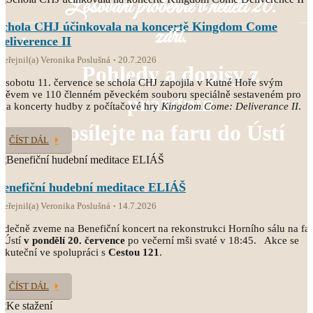
Losování proběhne v neděli 20.
Schola CHJ účinkovala na koncertě Kingdom Come
září.
Deliverence II
veřejnil(a) Veronika Poslušná
20.7.2026
Pohledy a dopisy z
 sobotu 11. července se schola CHJ zapojila v Kutné Hoře svým
pěvem ve 110 členném pěveckém souboru speciálně sestaveném pro
prázdnin
va koncerty hudby z počítačové hry
Kingdom Come: Deliverance II
.
posílejte na faru do Ústí
ČÍST DÁL
Benefiční hudební meditace ELIÁŠ
veřejnil(a) Veronika Poslušná
14.7.2026
rdečně zveme na Benefiční koncert na rekonstrukci Horního sálu na fa
 Ústí
v pondělí 20. července
po večerní mši svaté v 18:45. Akce se
skuteční ve spolupráci s
Cestou 121
.
ČÍST DÁL