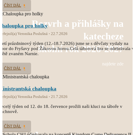
ČÍST DÁL
Rozvrh a přihlášky na
Chaloupka pro holky
katecheze
veřejnil(a) Veronika Poslušná
22.7.2026
řetí prázdninový týden (12.-18.7.2026) jsme se s děvčaty vydaly na
školní rok 2026-2027
ábor do Fryšavy pod Žákovou horou.Celá táborová hra se odehrávala v
větě zvaném Narnie.
najdete zde
ČÍST DÁL
Ministrantská chaloupka
veřejnil(a) Veronika Poslušná
21.7.2026
ecelý týden od 12. do 18. července prožili naši kluci na táboře v
Čachnově.
ČÍST DÁL