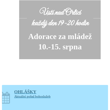
Ústí nad Orlicí
každý den 19-20 hodin
Adorace za mládež
10.-15. srpna
OHLÁŠKY
soboty o prázdninách
Aktuální pořad bohoslužeb
14-17.30 hodin