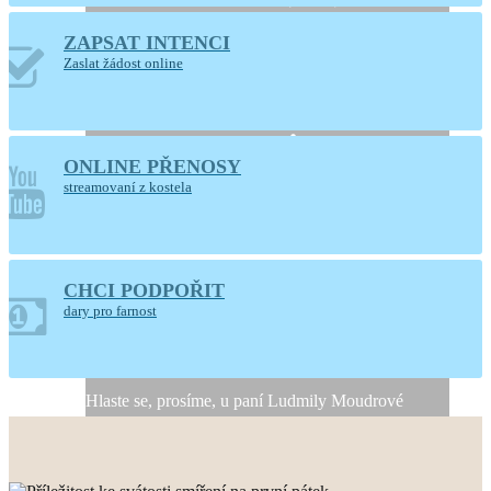
ZAPSAT INTENCI
Otevřený kostel
Zaslat žádost online
Nanebevzetí Panny
Marie
ONLINE PŘENOSY
Ústí nad Orlicí
streamovaní z kostela
CHCI PODPOŘIT
Generální úklid kostela
dary pro farnost
10. a 11. srpna 2026
Hlaste se, prosíme, u paní Ludmily Moudrové