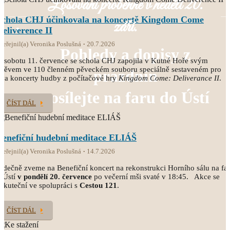
Losování proběhne v neděli 20.
Schola CHJ účinkovala na koncertě Kingdom Come
září.
Deliverence II
veřejnil(a) Veronika Poslušná
20.7.2026
Pohledy a dopisy z
 sobotu 11. července se schola CHJ zapojila v Kutné Hoře svým
pěvem ve 110 členném pěveckém souboru speciálně sestaveném pro
prázdnin
va koncerty hudby z počítačové hry
Kingdom Come: Deliverance II
.
posílejte na faru do Ústí
ČÍST DÁL
Benefiční hudební meditace ELIÁŠ
veřejnil(a) Veronika Poslušná
14.7.2026
rdečně zveme na Benefiční koncert na rekonstrukci Horního sálu na fa
 Ústí
v pondělí 20. července
po večerní mši svaté v 18:45. Akce se
skuteční ve spolupráci s
Cestou 121
.
ČÍST DÁL