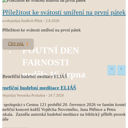
Příležitost ke svátosti smíření na první pátek
zveřejnil(a) Jindřich Plšek
2.8.2026
Příležitost ke svátosti smíření na první pátek
ČÍST DÁL
POUTNÍ DEN
FARNOSTI
neděle 16. srpna
Benefiční hudební meditace ELIÁŠ
veřejnil(a) Veronika Poslušná
24.7.2026
e spolupráci s Cestou 121 proběhl 20. července 2026 ve farním kostele
enefiční koncert kněží Vojtěcha Novotného, Jana Pitřince a Petra
oukala. Zazněla autorská hudební meditace na biblický příběh proroka
liáše