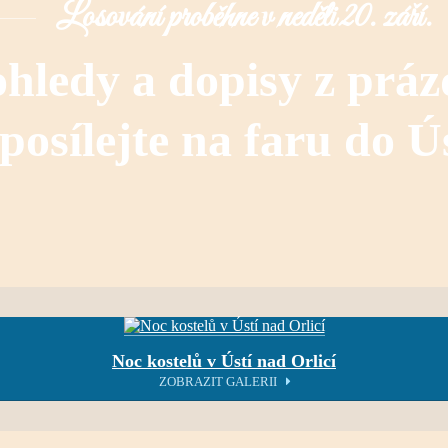
Losování proběhne v neděli 20. září.
hledy a dopisy z práz
posílejte na faru do Ú
Noc kostelů v Ústí nad Orlicí
ZOBRAZIT GALERII