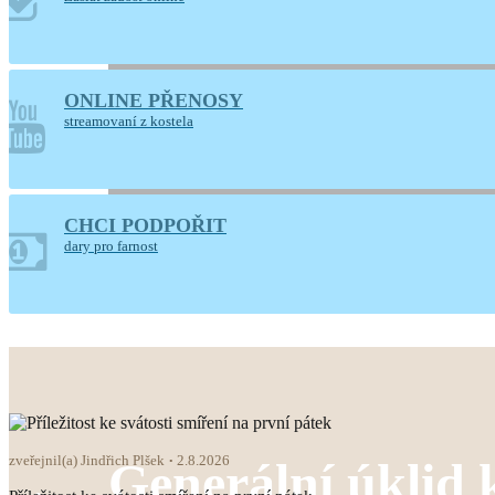
ONLINE PŘENOSY
streamovaní z kostela
CHCI PODPOŘIT
dary pro farnost
zveřejnil(a) Jindřich Plšek
2.8.2026
Generální úklid 