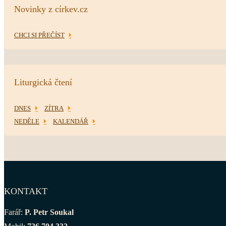
Novinky z církev.cz
CHCI SI PŘEČÍST
Liturgická čtení
DNES
ZÍTRA
NEDĚLE
KALENDÁŘ
KONTAKT
Farář:
P. Petr Soukal