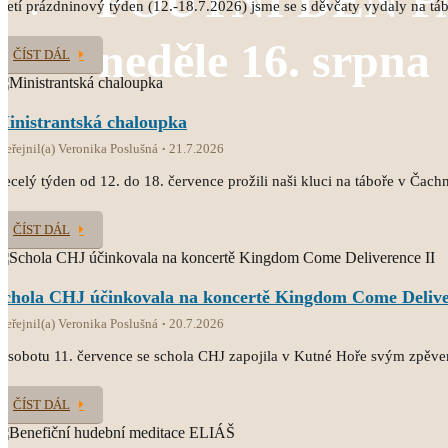
POUTNÍ DEN 
řetí prázdninový týden (12.-18.7.2026) jsme se s děvčaty vydaly na t
neděle 16. srpna
ČÍST DÁL
Ministrantská chaloupka
veřejnil(a) Veronika Poslušná
21.7.2026
ecelý týden od 12. do 18. července prožili naši kluci na táboře v Čach
ČÍST DÁL
Schola CHJ účinkovala na koncertě Kingdom Come Delive
veřejnil(a) Veronika Poslušná
20.7.2026
 sobotu 11. července se schola CHJ zapojila v Kutné Hoře svým zpěv
ČÍST DÁL