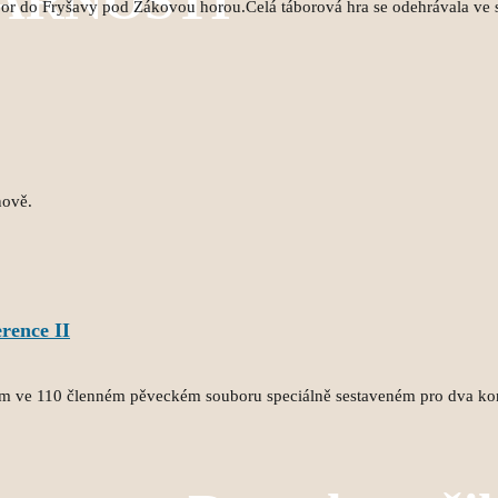
FARNOSTI
ábor do Fryšavy pod Žákovou horou.Celá táborová hra se odehrávala ve
nově.
rence II
em ve 110 členném pěveckém souboru speciálně sestaveném pro dva ko