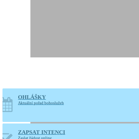
OHLÁŠKY
Aktuální pořad bohoslužeb
ZAPSAT INTENCI
Zaslat žádost online