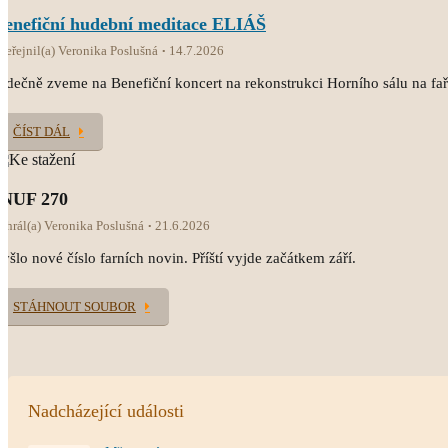
Benefiční hudební meditace ELIÁŠ
veřejnil(a) Veronika Poslušná
14.7.2026
rdečně zveme na Benefiční koncert na rekonstrukci Horního sálu na fař
ČÍST DÁL
INUF 270
ahrál(a) Veronika Poslušná
21.6.2026
yšlo nové číslo farních novin. Příští vyjde začátkem září.
STÁHNOUT SOUBOR
Nadcházející události