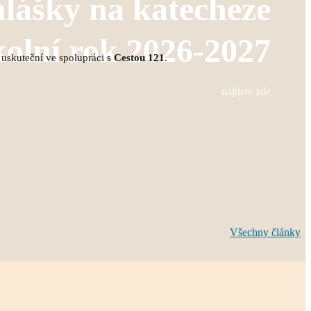
hlášky na katecheze
kolní rok 2026-2027
 uskuteční ve spolupráci s
Cestou 121
.
najdete zde
Všechny články