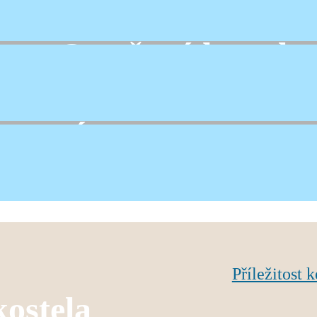
14-17.30 hodin
Otevřený kostel
Nanebevzetí Panny Ma
Ústí nad Orlicí
Příležitost 
kostela