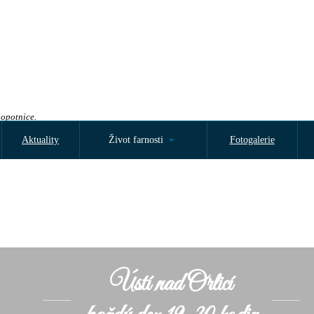
Sopotnice.
Aktuality
Život farnosti
Fotogalerie
Ústí nad Orlicí