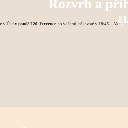
Rozvrh a při
š
e v Ústí
v pondělí 20. července
po večerní mši svaté v 18:45. Akce se