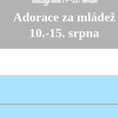
každý den 19-20 hodin
Adorace za mládež
10.-15. srpna
soboty o prázdninách