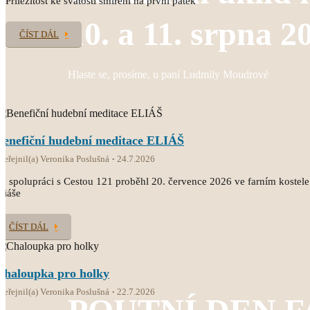
Příležitost ke svátosti smíření na první pátek
10. a 11. srpna 2
ČÍST DÁL
Hlaste se, prosíme, u paní Ludmily Moudrové
Benefiční hudební meditace ELIÁŠ
veřejnil(a) Veronika Poslušná
24.7.2026
e spolupráci s Cestou 121 proběhl 20. července 2026 ve farním kostele
liáše
ČÍST DÁL
Chaloupka pro holky
veřejnil(a) Veronika Poslušná
22.7.2026