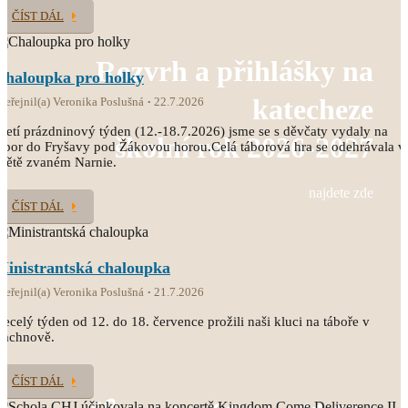
ČÍST DÁL
Rozvrh a přihlášky na
Chaloupka pro holky
katecheze
veřejnil(a) Veronika Poslušná
22.7.2026
řetí prázdninový týden (12.-18.7.2026) jsme se s děvčaty vydaly na
školní rok 2026-2027
ábor do Fryšavy pod Žákovou horou.Celá táborová hra se odehrávala v
větě zvaném Narnie.
najdete zde
ČÍST DÁL
Ministrantská chaloupka
veřejnil(a) Veronika Poslušná
21.7.2026
ecelý týden od 12. do 18. července prožili naši kluci na táboře v
Čachnově.
ČÍST DÁL