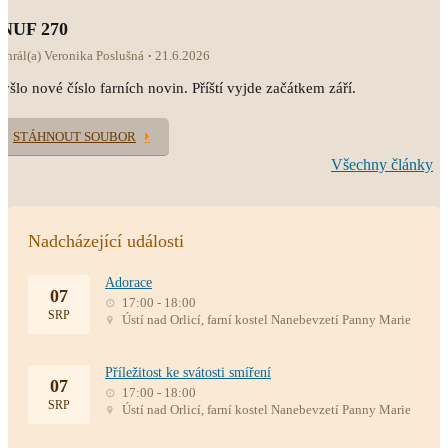
INUF 270
ahrál(a) Veronika Poslušná
21.6.2026
yšlo nové číslo farních novin. Příští vyjde začátkem září.
STÁHNOUT SOUBOR
Všechny články
Nadcházející události
Adorace
07
17:00 - 18:00
SRP
Ústí nad Orlicí, farní kostel Nanebevzetí Panny Marie
Příležitost ke svátosti smíření
07
17:00 - 18:00
SRP
Ústí nad Orlicí, farní kostel Nanebevzetí Panny Marie