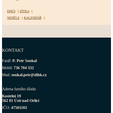
DNES
ZÍTRA
NEDĚLE
KALENDÁŘ
KONTAKT
Farář:
P. Petr Soukal
Mobil:
736 704 332
Mail:
soukal.petr@dihk.cz
Adresa farního úřadu
Kostelní 19
562 01 Ústí nad Orlicí
IČO:
47501103