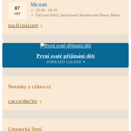
Mše svatá
07
18:00 - 18:50
SRP
Ústí nad Orlicí, farní kostel Nanebevzetí Panny Marie
DALŠÍ UDÁLOSTI
První svaté přijímání dětí
ZOBRAZIT GALERII
Novinky z církev.cz
CHCI SI PŘEČÍST
Liturgická čtení