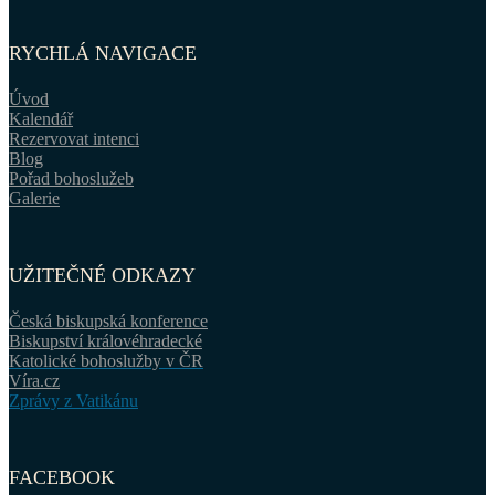
RYCHLÁ NAVIGACE
Úvod
Kalendář
Rezervovat intenci
Blog
Pořad bohoslužeb
Galerie
UŽITEČNÉ ODKAZY
Česká biskupská konference
Biskupství královéhradecké
Katolické bohoslužby v ČR
Víra.cz
Zprávy z Vatikánu
FACEBOOK