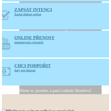
ZAPSAT INTENCI
Otevřený kostel
Zaslat žádost online
Nanebevzetí Panny
Marie
ONLINE PŘENOSY
Ústí nad Orlicí
streamovaní z kostela
CHCI PODPOŘIT
Generální úklid kostela
dary pro farnost
10. a 11. srpna 2026
Hlaste se, prosíme, u paní Ludmily Moudrové