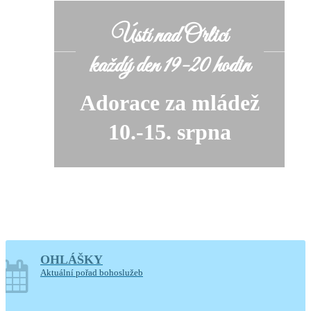
Ústí nad Orlicí
každý den 19-20 hodin
Adorace za mládež
10.-15. srpna
OHLÁŠKY
soboty o prázdninách
Aktuální pořad bohoslužeb
14-17.30 hodin