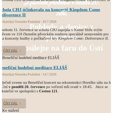
Losování proběhne v neděli 20.
Schola CHJ účinkovala na koncertě Kingdom Come
září.
Deliverence II
veřejnil(a) Veronika Poslušná
20.7.2026
Pohledy a dopisy z
 sobotu 11. července se schola CHJ zapojila v Kutné Hoře svým
pěvem ve 110 členném pěveckém souboru speciálně sestaveném pro
prázdnin
va koncerty hudby z počítačové hry
Kingdom Come: Deliverance II
.
posílejte na faru do Ústí
ČÍST DÁL
Benefiční hudební meditace ELIÁŠ
veřejnil(a) Veronika Poslušná
14.7.2026
rdečně zveme na Benefiční koncert na rekonstrukci Horního sálu na fa
 Ústí
v pondělí 20. července
po večerní mši svaté v 18:45. Akce se
skuteční ve spolupráci s
Cestou 121
.
ČÍST DÁL