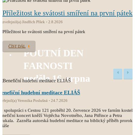
Příležitost ke svátosti smíření na první pátek
zveřejnil(a) Jindřich Plšek
2.8.2026
Příležitost ke svátosti smíření na první pátek
ČÍST DÁL
POUTNÍ DEN
FARNOSTI
neděle 16. srpna
Benefiční hudební meditace ELIÁŠ
veřejnil(a) Veronika Poslušná
24.7.2026
e spolupráci s Cestou 121 proběhl 20. července 2026 ve farním kostele
enefiční koncert kněží Vojtěcha Novotného, Jana Pitřince a Petra
oukala. Zazněla autorská hudební meditace na biblický příběh proroka
liáše