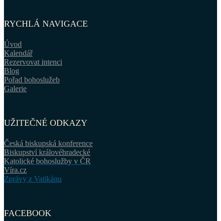
RYCHLÁ NAVIGACE
Úvod
Kalendář
Rezervovat intenci
Blog
Pořad bohoslužeb
Galerie
UŽITEČNÉ ODKAZY
Česká biskupská konference
Biskupství královéhradecké
Katolické bohoslužby v ČR
Víra.cz
Zprávy z Vatikánu
FACEBOOK