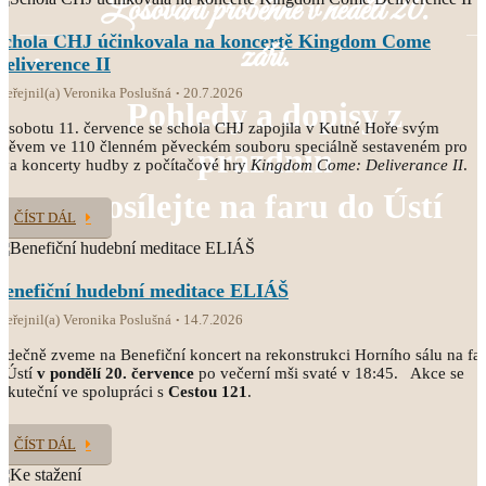
Losování proběhne v neděli 20.
Schola CHJ účinkovala na koncertě Kingdom Come
září.
Deliverence II
veřejnil(a) Veronika Poslušná
20.7.2026
Pohledy a dopisy z
 sobotu 11. července se schola CHJ zapojila v Kutné Hoře svým
pěvem ve 110 členném pěveckém souboru speciálně sestaveném pro
prázdnin
va koncerty hudby z počítačové hry
Kingdom Come: Deliverance II
.
posílejte na faru do Ústí
ČÍST DÁL
Benefiční hudební meditace ELIÁŠ
veřejnil(a) Veronika Poslušná
14.7.2026
rdečně zveme na Benefiční koncert na rekonstrukci Horního sálu na fa
 Ústí
v pondělí 20. července
po večerní mši svaté v 18:45. Akce se
skuteční ve spolupráci s
Cestou 121
.
ČÍST DÁL