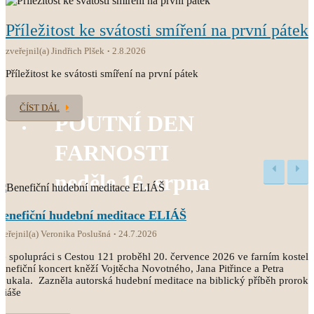
Příležitost ke svátosti smíření na první pátek
zveřejnil(a) Jindřich Plšek
2.8.2026
Příležitost ke svátosti smíření na první pátek
ČÍST DÁL
POUTNÍ DEN
FARNOSTI
neděle 16. srpna
Benefiční hudební meditace ELIÁŠ
veřejnil(a) Veronika Poslušná
24.7.2026
e spolupráci s Cestou 121 proběhl 20. července 2026 ve farním kostele
enefiční koncert kněží Vojtěcha Novotného, Jana Pitřince a Petra
oukala. Zazněla autorská hudební meditace na biblický příběh proroka
liáše