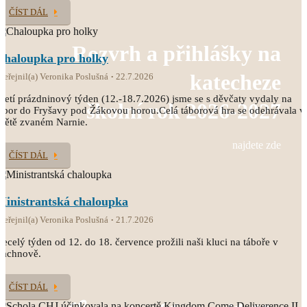
ČÍST DÁL
Rozvrh a přihlášky na
Chaloupka pro holky
katecheze
veřejnil(a) Veronika Poslušná
22.7.2026
řetí prázdninový týden (12.-18.7.2026) jsme se s děvčaty vydaly na
školní rok 2026-2027
ábor do Fryšavy pod Žákovou horou.Celá táborová hra se odehrávala v
větě zvaném Narnie.
najdete zde
ČÍST DÁL
Ministrantská chaloupka
veřejnil(a) Veronika Poslušná
21.7.2026
ecelý týden od 12. do 18. července prožili naši kluci na táboře v
Čachnově.
ČÍST DÁL