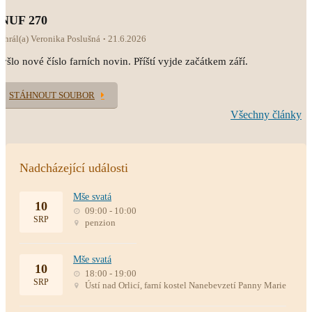
INUF 270
ahrál(a) Veronika Poslušná
21.6.2026
yšlo nové číslo farních novin. Příští vyjde začátkem září.
STÁHNOUT SOUBOR
Všechny články
Nadcházející události
Mše svatá
10
09:00 - 10:00
SRP
penzion
Mše svatá
10
18:00 - 19:00
SRP
Ústí nad Orlicí, farní kostel Nanebevzetí Panny Marie