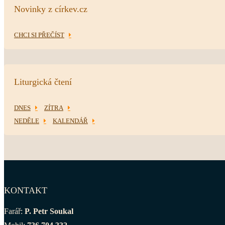
Novinky z církev.cz
CHCI SI PŘEČÍST
Liturgická čtení
DNES
ZÍTRA
NEDĚLE
KALENDÁŘ
KONTAKT
Farář:
P. Petr Soukal