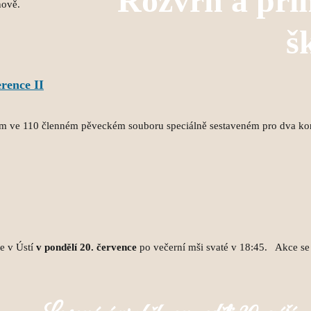
Rozvrh a při
nově.
š
rence II
em ve 110 členném pěveckém souboru speciálně sestaveném pro dva ko
e v Ústí
v pondělí 20. července
po večerní mši svaté v 18:45. Akce se