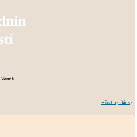
dnin
stí
ý Vesmír.
Všechny články