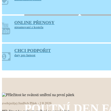
10. a 11. srpna 2
ONLINE PŘENOSY
Hlaste se, prosíme, u paní Ludmily Moudrové
streamovaní z kostela
CHCI PODPOŘIT
dary pro farnost
zveřejnil(a) Jindřich Plšek
2.8.2026
POUTNÍ DEN 