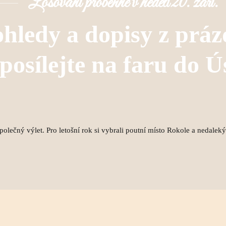
Losování proběhne v neděli 20. září.
hledy a dopisy z práz
posílejte na faru do Ú
společný výlet. Pro letošní rok si vybrali poutní místo Rokole a nedalek