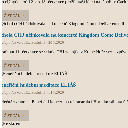
ecelý týden od 12. do 18. července prožili naši kluci na táboře v Čach
ČÍST DÁL
Schola CHJ účinkovala na koncertě Kingdom Come Delive
veřejnil(a) Veronika Poslušná
20.7.2026
 sobotu 11. července se schola CHJ zapojila v Kutné Hoře svým zpěv
ČÍST DÁL
Benefiční hudební meditace ELIÁŠ
veřejnil(a) Veronika Poslušná
14.7.2026
rdečně zveme na Benefiční koncert na rekonstrukci Horního sálu na fař
ČÍST DÁL