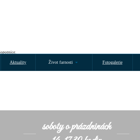
Sopotnice.
Aktuality
Život farnosti
Fotogalerie
soboty o prázdninách