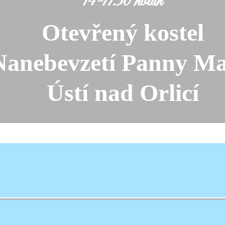
14-17.30 hodin
Otevřený kostel
Nanebevzetí Panny Ma
Ústí nad Orlicí
kostela