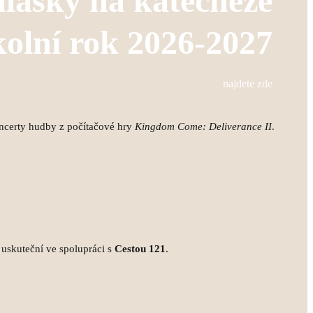
hlášky na katecheze
kolní rok 2026-2027
najdete zde
ncerty hudby z počítačové hry
Kingdom Come: Deliverance II
.
 uskuteční ve spolupráci s
Cestou 121
.