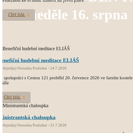
Příležitost ke svátosti smíření na první pátek
neděle 16. srpna
ČÍST DÁL
Benefiční hudební meditace ELIÁŠ
veřejnil(a) Veronika Poslušná
24.7.2026
e spolupráci s Cestou 121 proběhl 20. července 2026 ve farním kostele
liáše
ČÍST DÁL
Ministrantská chaloupka
veřejnil(a) Veronika Poslušná
21.7.2026