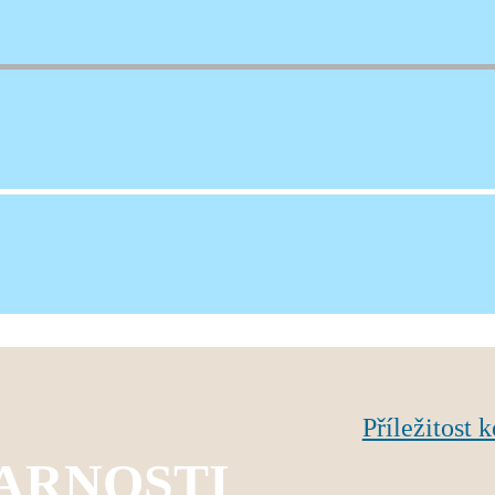
026
Příležitost 
FARNOSTI