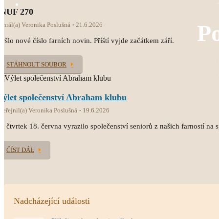
INUF 270
Po
ahrál(a) Veronika Poslušná
21.6.2026
yšlo nové číslo farních novin. Příští vyjde začátkem září.
STÁHNOUT SOUBOR
Výlet společenství Abraham klubu
veřejnil(a) Veronika Poslušná
19.6.2026
e čtvrtek 18. června vyrazilo společenství seniorů z našich farností na 
ČÍST DÁL
Nadcházející události