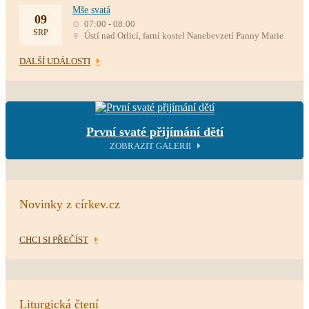
Mše svatá
09
07:00 - 08:00
SRP
Ústí nad Orlicí, farní kostel Nanebevzetí Panny Marie
DALŠÍ UDÁLOSTI
První svaté přijímání dětí
ZOBRAZIT GALERII
Novinky z církev.cz
CHCI SI PŘEČÍST
Liturgická čtení