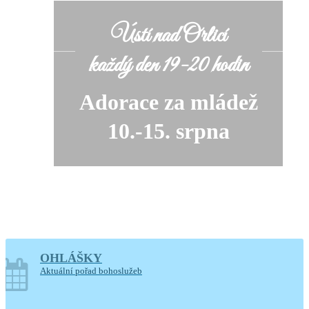
Ústí nad Orlicí
každý den 19-20 hodin
Adorace za mládež
10.-15. srpna
OHLÁŠKY
soboty o prázdninách
Aktuální pořad bohoslužeb
14-17.30 hodin