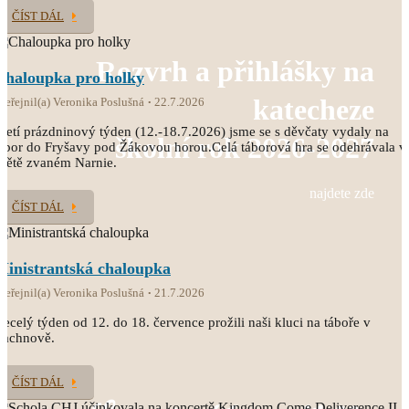
ČÍST DÁL
Rozvrh a přihlášky na
Chaloupka pro holky
katecheze
veřejnil(a) Veronika Poslušná
22.7.2026
řetí prázdninový týden (12.-18.7.2026) jsme se s děvčaty vydaly na
školní rok 2026-2027
ábor do Fryšavy pod Žákovou horou.Celá táborová hra se odehrávala v
větě zvaném Narnie.
najdete zde
ČÍST DÁL
Ministrantská chaloupka
veřejnil(a) Veronika Poslušná
21.7.2026
ecelý týden od 12. do 18. července prožili naši kluci na táboře v
Čachnově.
ČÍST DÁL