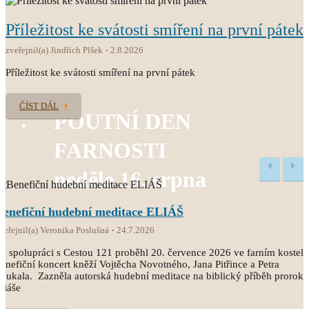
Příležitost ke svátosti smíření na první pátek
zveřejnil(a) Jindřich Plšek
2.8.2026
Příležitost ke svátosti smíření na první pátek
ČÍST DÁL
POUTNÍ DEN
FARNOSTI
neděle 16. srpna
Benefiční hudební meditace ELIÁŠ
veřejnil(a) Veronika Poslušná
24.7.2026
e spolupráci s Cestou 121 proběhl 20. července 2026 ve farním kostele
enefiční koncert kněží Vojtěcha Novotného, Jana Pitřince a Petra
oukala. Zazněla autorská hudební meditace na biblický příběh proroka
liáše