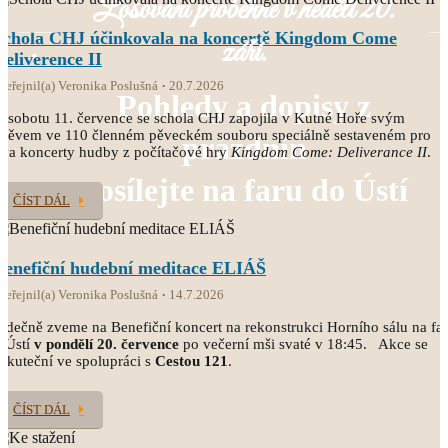
Losování proběhne v neděli 20.
Schola CHJ účinkovala na koncertě Kingdom Come
září.
Deliverence II
veřejnil(a) Veronika Poslušná
20.7.2026
Pohledy a dopisy z
 sobotu 11. července se schola CHJ zapojila v Kutné Hoře svým
pěvem ve 110 členném pěveckém souboru speciálně sestaveném pro
prázdnin
va koncerty hudby z počítačové hry
Kingdom Come: Deliverance II
.
posílejte na faru do Ústí
ČÍST DÁL
Benefiční hudební meditace ELIÁŠ
veřejnil(a) Veronika Poslušná
14.7.2026
rdečně zveme na Benefiční koncert na rekonstrukci Horního sálu na fa
 Ústí
v pondělí 20. července
po večerní mši svaté v 18:45. Akce se
skuteční ve spolupráci s
Cestou 121
.
ČÍST DÁL