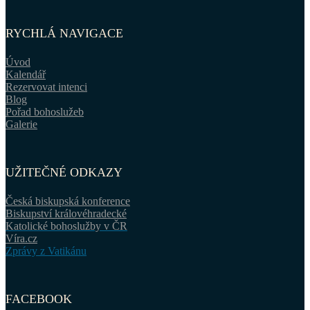
RYCHLÁ NAVIGACE
Úvod
Kalendář
Rezervovat intenci
Blog
Pořad bohoslužeb
Galerie
UŽITEČNÉ ODKAZY
Česká biskupská konference
Biskupství královéhradecké
Katolické bohoslužby v ČR
Víra.cz
Zprávy z Vatikánu
FACEBOOK