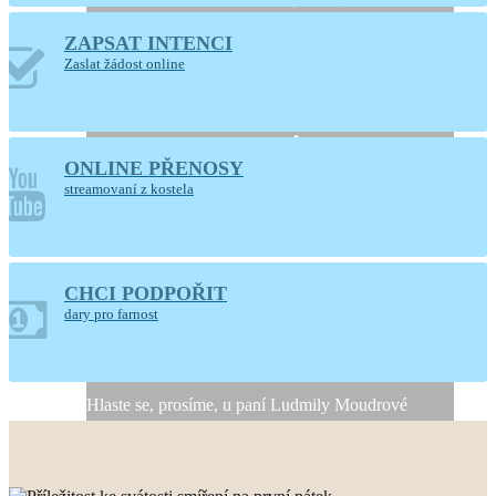
ZAPSAT INTENCI
Otevřený kostel
Zaslat žádost online
Nanebevzetí Panny
Marie
ONLINE PŘENOSY
Ústí nad Orlicí
streamovaní z kostela
CHCI PODPOŘIT
Generální úklid kostela
dary pro farnost
10. a 11. srpna 2026
Hlaste se, prosíme, u paní Ludmily Moudrové