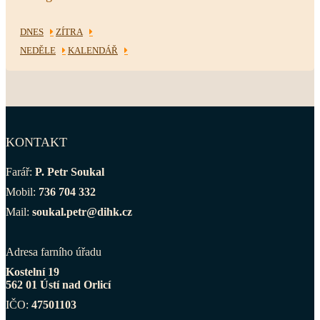
DNES
ZÍTRA
NEDĚLE
KALENDÁŘ
KONTAKT
Farář:
P. Petr Soukal
Mobil:
736 704 332
Mail:
soukal.petr@dihk.cz
Adresa farního úřadu
Kostelní 19
562 01 Ústí nad Orlicí
IČO:
47501103