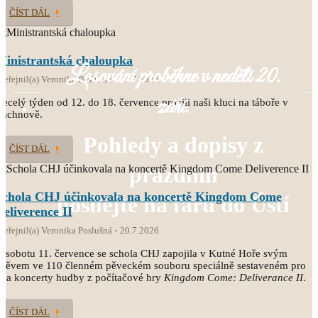
ČÍST DÁL
Ministrantská chaloupka
Losování proběhne v neděli 20.
veřejnil(a) Veronika Poslušná
21.7.2026
září.
ecelý týden od 12. do 18. července prožili naši kluci na táboře v
Čachnově.
Pohledy a dopisy z
ČÍST DÁL
prázdnin
Schola CHJ účinkovala na koncertě Kingdom Come
posílejte na faru do Ústí
Deliverence II
veřejnil(a) Veronika Poslušná
20.7.2026
 sobotu 11. července se schola CHJ zapojila v Kutné Hoře svým
pěvem ve 110 členném pěveckém souboru speciálně sestaveném pro
va koncerty hudby z počítačové hry
Kingdom Come: Deliverance II
.
ČÍST DÁL