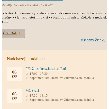
veřejnil(a) Veronika Poslušná
19.6.2026
e čtvrtek 18. června vyrazilo společenství seniorů z našich farností na
polečný výlet. Pro letošní rok si vybrali poutní místo Rokole a nedaleký
esmír.
ČÍST DÁL
Všechny články
Nadcházející události
Příležitost ke svátosti smíření
06
17:00 - 17:30
SRP
Sopotnice, farní kostel sv. Zikmunda, mučedníka
Mše svatá
06
17:30 - 18:15
SRP
Sopotnice, farní kostel sv. Zikmunda, mučedníka