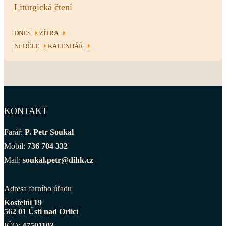
Liturgická čtení
DNES
ZÍTRA
NEDĚLE
KALENDÁŘ
KONTAKT
Farář:
P. Petr Soukal
Mobil:
736 704 332
Mail:
soukal.petr@dihk.cz
Adresa farního úřadu
Kostelní 19
562 01 Ústí nad Orlicí
IČO:
47501103