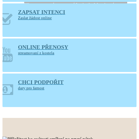
Hlaste se, prosíme, u paní Ludmily Moudrové
ZAPSAT INTENCI
Zaslat žádost online
ONLINE PŘENOSY
streamovaní z kostela
CHCI PODPOŘIT
POUTNÍ DEN
dary pro farnost
FARNOSTI
neděle 16. srpna