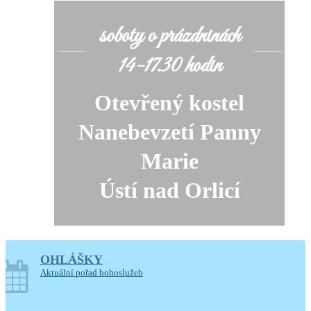
soboty o prázdninách
14-17.30 hodin
Otevřený kostel
Nanebevzetí Panny
Marie
Ústí nad Orlicí
Generální úklid kostela
OHLÁŠKY
Aktuální pořad bohoslužeb
10. a 11. srpna 2026