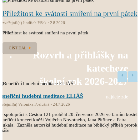
Příležitost ke svátosti smíření na první pátek
zveřejnil(a) Jindřich Plšek
2.8.2026
Příležitost ke svátosti smíření na první pátek
ČÍST DÁL
Rozvrh a přihlášky na
katecheze
školní rok 2026-2027
Benefiční hudební meditace ELIÁŠ
najdete zde
veřejnil(a) Veronika Poslušná
24.7.2026
e spolupráci s Cestou 121 proběhl 20. července 2026 ve farním kostele
enefiční koncert kněží Vojtěcha Novotného, Jana Pitřince a Petra
oukala. Zazněla autorská hudební meditace na biblický příběh proroka
liáše