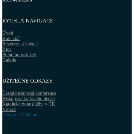
RYCHLÁ NAVIGACE
Úvod
Kalendář
Rezervovat intenci
Blog
Pořad bohoslužeb
Galerie
UŽITEČNÉ ODKAZY
Česká biskupská konference
Biskupství královéhradecké
Katolické bohoslužby v ČR
Víra.cz
Zprávy z Vatikánu