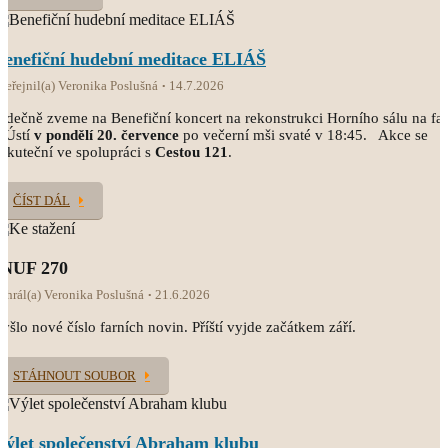
Benefiční hudební meditace ELIÁŠ
veřejnil(a) Veronika Poslušná
14.7.2026
rdečně zveme na Benefiční koncert na rekonstrukci Horního sálu na fa
 Ústí
v pondělí 20. července
po večerní mši svaté v 18:45. Akce se
skuteční ve spolupráci s
Cestou 121
.
ČÍST DÁL
INUF 270
ahrál(a) Veronika Poslušná
21.6.2026
yšlo nové číslo farních novin. Příští vyjde začátkem září.
STÁHNOUT SOUBOR
Výlet společenství Abraham klubu