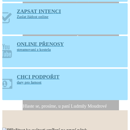
ZAPSAT INTENCI
Otevřený kostel
Zaslat žádost online
Nanebevzetí Panny
Marie
ONLINE PŘENOSY
Ústí nad Orlicí
streamovaní z kostela
CHCI PODPOŘIT
Generální úklid kostela
dary pro farnost
10. a 11. srpna 2026
Hlaste se, prosíme, u paní Ludmily Moudrové