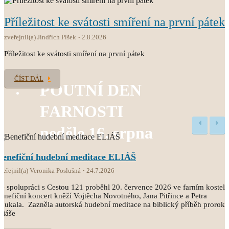
Příležitost ke svátosti smíření na první pátek
zveřejnil(a) Jindřich Plšek
2.8.2026
Příležitost ke svátosti smíření na první pátek
ČÍST DÁL
POUTNÍ DEN
FARNOSTI
neděle 16. srpna
Benefiční hudební meditace ELIÁŠ
veřejnil(a) Veronika Poslušná
24.7.2026
e spolupráci s Cestou 121 proběhl 20. července 2026 ve farním kostele
enefiční koncert kněží Vojtěcha Novotného, Jana Pitřince a Petra
oukala. Zazněla autorská hudební meditace na biblický příběh proroka
liáše