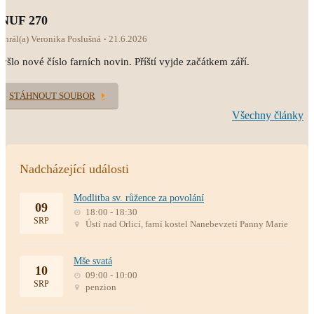
INUF 270
ahrál(a) Veronika Poslušná
21.6.2026
yšlo nové číslo farních novin. Příští vyjde začátkem září.
STÁHNOUT SOUBOR
Všechny články
Nadcházející události
Modlitba sv. růžence za povolání
09
18:00 - 18:30
SRP
Ústí nad Orlicí, farní kostel Nanebevzetí Panny Marie
Mše svatá
10
09:00 - 10:00
SRP
penzion