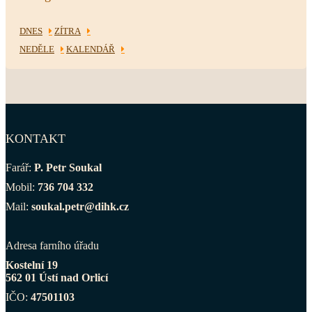
DNES
ZÍTRA
NEDĚLE
KALENDÁŘ
KONTAKT
Farář:
P. Petr Soukal
Mobil:
736 704 332
Mail:
soukal.petr@dihk.cz
Adresa farního úřadu
Kostelní 19
562 01 Ústí nad Orlicí
IČO:
47501103