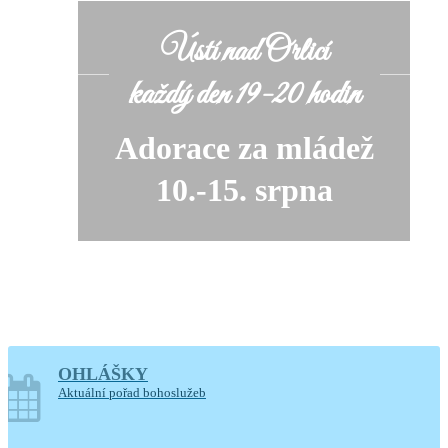
Ústí nad Orlicí
každý den 19-20 hodin
Adorace za mládež
10.-15. srpna
OHLÁŠKY
soboty o prázdninách
Aktuální pořad bohoslužeb
14-17.30 hodin