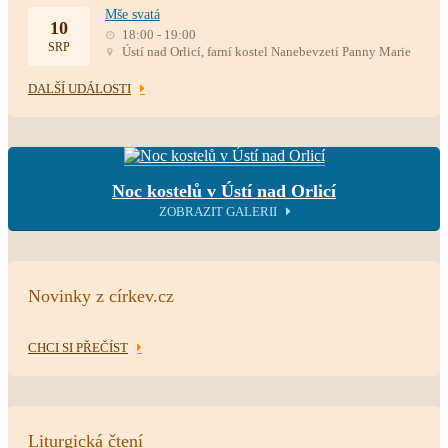
Mše svatá
10
18:00 - 19:00
SRP
Ústí nad Orlicí, farní kostel Nanebevzetí Panny Marie
DALŠÍ UDÁLOSTI
Noc kostelů v Ústí nad Orlicí
ZOBRAZIT GALERII
Novinky z církev.cz
CHCI SI PŘEČÍST
Liturgická čtení