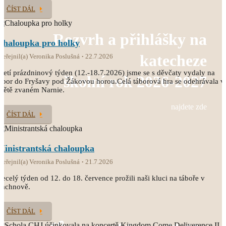
ČÍST DÁL
Rozvrh a přihlášky na
Chaloupka pro holky
katecheze
veřejnil(a) Veronika Poslušná
22.7.2026
řetí prázdninový týden (12.-18.7.2026) jsme se s děvčaty vydaly na
školní rok 2026-2027
ábor do Fryšavy pod Žákovou horou.Celá táborová hra se odehrávala v
větě zvaném Narnie.
najdete zde
ČÍST DÁL
Ministrantská chaloupka
veřejnil(a) Veronika Poslušná
21.7.2026
ecelý týden od 12. do 18. července prožili naši kluci na táboře v
Čachnově.
ČÍST DÁL