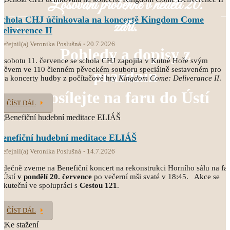
Losování proběhne v neděli 20.
Schola CHJ účinkovala na koncertě Kingdom Come
září.
Deliverence II
veřejnil(a) Veronika Poslušná
20.7.2026
Pohledy a dopisy z
 sobotu 11. července se schola CHJ zapojila v Kutné Hoře svým
pěvem ve 110 členném pěveckém souboru speciálně sestaveném pro
prázdnin
va koncerty hudby z počítačové hry
Kingdom Come: Deliverance II
.
posílejte na faru do Ústí
ČÍST DÁL
Benefiční hudební meditace ELIÁŠ
veřejnil(a) Veronika Poslušná
14.7.2026
rdečně zveme na Benefiční koncert na rekonstrukci Horního sálu na fa
 Ústí
v pondělí 20. července
po večerní mši svaté v 18:45. Akce se
skuteční ve spolupráci s
Cestou 121
.
ČÍST DÁL