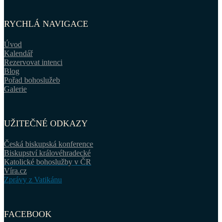
RYCHLÁ NAVIGACE
Úvod
Kalendář
Rezervovat intenci
Blog
Pořad bohoslužeb
Galerie
UŽITEČNÉ ODKAZY
Česká biskupská konference
Biskupství královéhradecké
Katolické bohoslužby v ČR
Víra.cz
Zprávy z Vatikánu
FACEBOOK