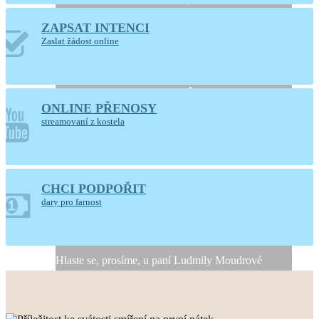
ZAPSAT INTENCI
Otevřený kostel
Zaslat žádost online
Nanebevzetí Panny
Marie
ONLINE PŘENOSY
Ústí nad Orlicí
streamovaní z kostela
CHCI PODPOŘIT
Generální úklid kostela
dary pro farnost
10. a 11. srpna 2026
Hlaste se, prosíme, u paní Ludmily Moudrové