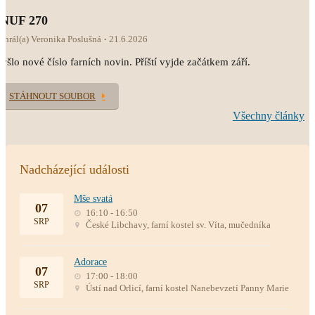
INUF 270
ahrál(a) Veronika Poslušná
21.6.2026
yšlo nové číslo farních novin. Příští vyjde začátkem září.
STÁHNOUT SOUBOR
Všechny články
Nadcházející události
Mše svatá
07
16:10 - 16:50
SRP
České Libchavy, farní kostel sv. Víta, mučedníka
Adorace
07
17:00 - 18:00
SRP
Ústí nad Orlicí, farní kostel Nanebevzetí Panny Marie