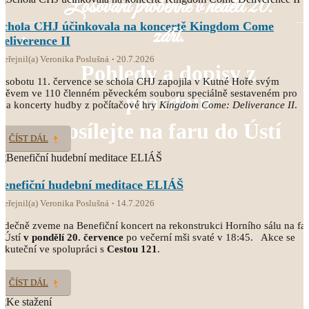
Losování proběhne v neděli 20.
Schola CHJ účinkovala na koncertě Kingdom Come
září.
Deliverence II
veřejnil(a) Veronika Poslušná
20.7.2026
Pohledy a dopisy z
 sobotu 11. července se schola CHJ zapojila v Kutné Hoře svým
pěvem ve 110 členném pěveckém souboru speciálně sestaveném pro
prázdnin
va koncerty hudby z počítačové hry
Kingdom Come: Deliverance II
.
posílejte na faru do Ústí
ČÍST DÁL
Benefiční hudební meditace ELIÁŠ
veřejnil(a) Veronika Poslušná
14.7.2026
rdečně zveme na Benefiční koncert na rekonstrukci Horního sálu na fa
 Ústí
v pondělí 20. července
po večerní mši svaté v 18:45. Akce se
skuteční ve spolupráci s
Cestou 121
.
ČÍST DÁL