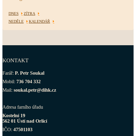
DNES
ZÍTRA
NEDĚLE
KALENDÁŘ
KONTAKT
Farář:
P. Petr Soukal
Mobil:
736 704 332
Mail:
soukal.petr@dihk.cz
Adresa farního úřadu
Kostelní 19
562 01 Ústí nad Orlicí
IČO:
47501103