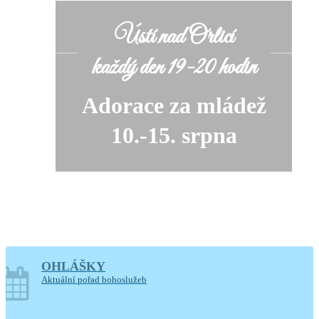
Ústí nad Orlicí
každý den 19-20 hodin
Adorace za mládež
10.-15. srpna
OHLÁŠKY
soboty o prázdninách
Aktuální pořad bohoslužeb
14-17.30 hodin