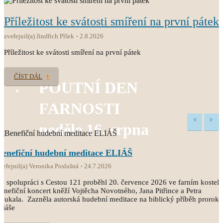
Příležitost ke svátosti smíření na první pátek
zveřejnil(a) Jindřich Plšek
2.8.2026
Příležitost ke svátosti smíření na první pátek
ČÍST DÁL
POUTNÍ DEN
FARNOSTI
neděle 16. srpna
Benefiční hudební meditace ELIÁŠ
veřejnil(a) Veronika Poslušná
24.7.2026
e spolupráci s Cestou 121 proběhl 20. července 2026 ve farním kostele
enefiční koncert kněží Vojtěcha Novotného, Jana Pitřince a Petra
oukala. Zazněla autorská hudební meditace na biblický příběh proroka
liáše