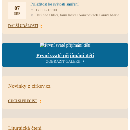
Příležitost ke svátosti smíření
07
17:00 - 18:00
SRP
Ústí nad Orlicí, farní kostel Nanebevzetí Panny Marie
DALŠÍ UDÁLOSTI
První svaté přijímání dětí
ZOBRAZIT GALERII
Novinky z církev.cz
CHCI SI PŘEČÍST
Liturgická čtení