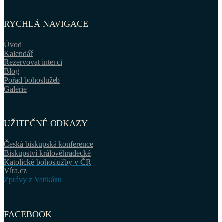
RYCHLÁ NAVIGACE
Úvod
Kalendář
Rezervovat intenci
Blog
Pořad bohoslužeb
Galerie
UŽITEČNÉ ODKAZY
Česká biskupská konference
Biskupství královéhradecké
Katolické bohoslužby v ČR
Víra.cz
Zprávy z Vatikánu
FACEBOOK