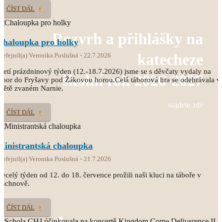
ČÍST DÁL
Rozvrh a přihlášky na
Chaloupka pro holky
katecheze
veřejnil(a) Veronika Poslušná
22.7.2026
řetí prázdninový týden (12.-18.7.2026) jsme se s děvčaty vydaly na
školní rok 2026-2027
ábor do Fryšavy pod Žákovou horou.Celá táborová hra se odehrávala v
větě zvaném Narnie.
najdete zde
ČÍST DÁL
Ministrantská chaloupka
veřejnil(a) Veronika Poslušná
21.7.2026
ecelý týden od 12. do 18. července prožili naši kluci na táboře v
Čachnově.
ČÍST DÁL