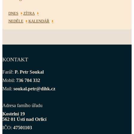
DNES
ZÍTRA
NEDĚLE
KALENDÁŘ
KONTAKT
Farář:
P. Petr Soukal
Mobil:
736 704 332
Mail:
soukal.petr@dihk.cz
Adresa farního úřadu
Kostelní 19
562 01 Ústí nad Orlicí
IČO:
47501103