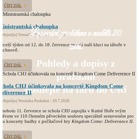
ČÍST DÁL
Ministrantská chaloupka
Losování proběhne v neděli 20.
veřejnil(a) Veronika Poslušná
21.7.2026
září.
ecelý týden od 12. do 18. července prožili naši kluci na táboře v
Čachnově.
Pohledy a dopisy z
ČÍST DÁL
prázdnin
Schola CHJ účinkovala na koncertě Kingdom Come
posílejte na faru do Ústí
Deliverence II
veřejnil(a) Veronika Poslušná
20.7.2026
 sobotu 11. července se schola CHJ zapojila v Kutné Hoře svým
pěvem ve 110 členném pěveckém souboru speciálně sestaveném pro
va koncerty hudby z počítačové hry
Kingdom Come: Deliverance II
.
ČÍST DÁL