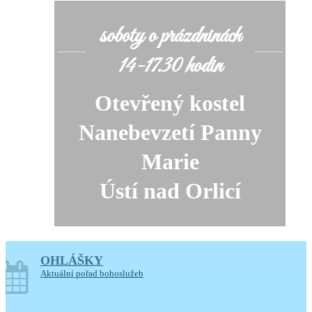
soboty o prázdninách
14-17.30 hodin
Otevřený kostel
Nanebevzetí Panny
Marie
Ústí nad Orlicí
Generální úklid kostela
OHLÁŠKY
Aktuální pořad bohoslužeb
10. a 11. srpna 2026