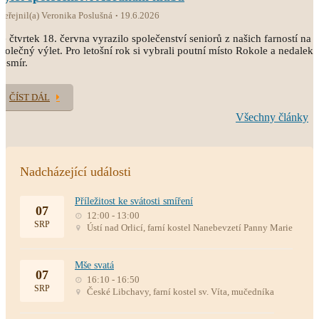
veřejnil(a) Veronika Poslušná
19.6.2026
e čtvrtek 18. června vyrazilo společenství seniorů z našich farností na
polečný výlet. Pro letošní rok si vybrali poutní místo Rokole a nedaleký
esmír.
ČÍST DÁL
Všechny články
Nadcházející události
Příležitost ke svátosti smíření
07
12:00 - 13:00
SRP
Ústí nad Orlicí, farní kostel Nanebevzetí Panny Marie
Mše svatá
07
16:10 - 16:50
SRP
České Libchavy, farní kostel sv. Víta, mučedníka