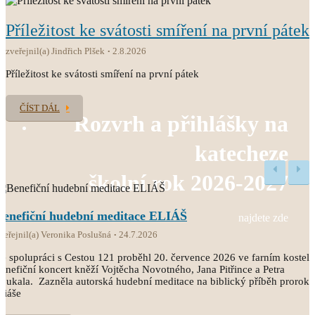
Příležitost ke svátosti smíření na první pátek
zveřejnil(a) Jindřich Plšek
2.8.2026
Příležitost ke svátosti smíření na první pátek
ČÍST DÁL
Rozvrh a přihlášky na
katecheze
školní rok 2026-2027
Benefiční hudební meditace ELIÁŠ
najdete zde
veřejnil(a) Veronika Poslušná
24.7.2026
e spolupráci s Cestou 121 proběhl 20. července 2026 ve farním kostele
enefiční koncert kněží Vojtěcha Novotného, Jana Pitřince a Petra
oukala. Zazněla autorská hudební meditace na biblický příběh proroka
liáše