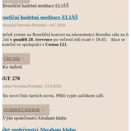
Benefiční hudební meditace ELIÁŠ
veřejnil(a) Veronika Poslušná
14.7.2026
rdečně zveme na Benefiční koncert na rekonstrukci Horního sálu na fa
 Ústí
v pondělí 20. července
po večerní mši svaté v 18:45. Akce se
skuteční ve spolupráci s
Cestou 121
.
ČÍST DÁL
INUF 270
ahrál(a) Veronika Poslušná
21.6.2026
yšlo nové číslo farních novin. Příští vyjde začátkem září.
STÁHNOUT SOUBOR
Výlet společenství Abraham klubu