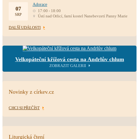
Adorace
07
17:00 - 18:00
SRP
Ústí nad Orlicí, farní kostel Nanebevzetí Panny Marie
DALŠÍ UDÁLOSTI
Velkopáteční křížová cesta na Andrlův chlum
ZOBRAZIT GALERII
Novinky z církev.cz
CHCI SI PŘEČÍST
Liturgická čtení