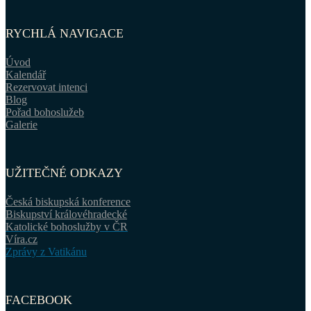
RYCHLÁ NAVIGACE
Úvod
Kalendář
Rezervovat intenci
Blog
Pořad bohoslužeb
Galerie
UŽITEČNÉ ODKAZY
Česká biskupská konference
Biskupství královéhradecké
Katolické bohoslužby v ČR
Víra.cz
Zprávy z Vatikánu
FACEBOOK