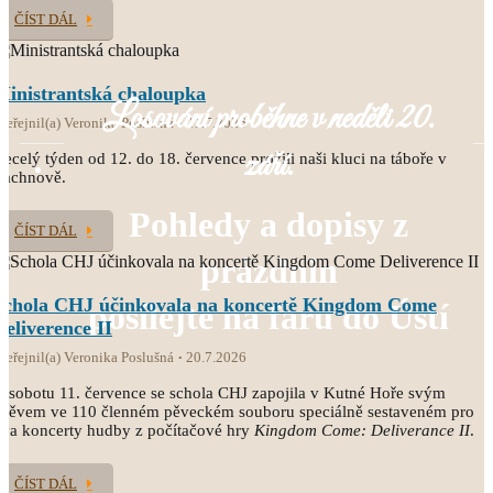
ČÍST DÁL
Ministrantská chaloupka
Losování proběhne v neděli 20.
veřejnil(a) Veronika Poslušná
21.7.2026
září.
ecelý týden od 12. do 18. července prožili naši kluci na táboře v
Čachnově.
Pohledy a dopisy z
ČÍST DÁL
prázdnin
Schola CHJ účinkovala na koncertě Kingdom Come
posílejte na faru do Ústí
Deliverence II
veřejnil(a) Veronika Poslušná
20.7.2026
 sobotu 11. července se schola CHJ zapojila v Kutné Hoře svým
pěvem ve 110 členném pěveckém souboru speciálně sestaveném pro
va koncerty hudby z počítačové hry
Kingdom Come: Deliverance II
.
ČÍST DÁL