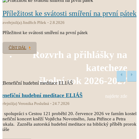
Příležitost ke svátosti smíření na první pátek
zveřejnil(a) Jindřich Plšek
2.8.2026
Příležitost ke svátosti smíření na první pátek
ČÍST DÁL
Rozvrh a přihlášky na
katecheze
školní rok 2026-2027
Benefiční hudební meditace ELIÁŠ
najdete zde
veřejnil(a) Veronika Poslušná
24.7.2026
e spolupráci s Cestou 121 proběhl 20. července 2026 ve farním kostele
enefiční koncert kněží Vojtěcha Novotného, Jana Pitřince a Petra
oukala. Zazněla autorská hudební meditace na biblický příběh proroka
liáše