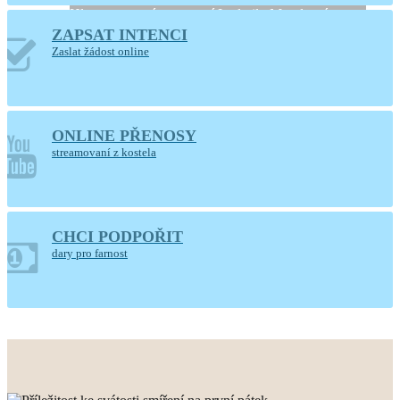
Hlaste se, prosíme, u paní Ludmily Moudrové
ZAPSAT INTENCI
Zaslat žádost online
ONLINE PŘENOSY
streamovaní z kostela
CHCI PODPOŘIT
POUTNÍ DEN
dary pro farnost
FARNOSTI
neděle 16. srpna