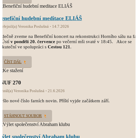
Benefiční hudební meditace ELIÁŠ
veřejnil(a) Veronika Poslušná
14.7.2026
rdečně zveme na Benefiční koncert na rekonstrukci Horního sálu na fa
 Ústí
v pondělí 20. července
po večerní mši svaté v 18:45. Akce se
skuteční ve spolupráci s
Cestou 121
.
ČÍST DÁL
INUF 270
ahrál(a) Veronika Poslušná
21.6.2026
yšlo nové číslo farních novin. Příští vyjde začátkem září.
STÁHNOUT SOUBOR
Výlet společenství Abraham klubu