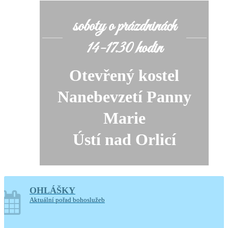
soboty o prázdninách
14-17.30 hodin
Otevřený kostel
Nanebevzetí Panny
Marie
Ústí nad Orlicí
Generální úklid kostela
OHLÁŠKY
Aktuální pořad bohoslužeb
10. a 11. srpna 2026