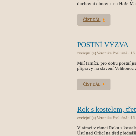
duchovní obnovu na Hoře Mat
ČÍST DÁL
POSTNÍ VÝZVA
zveřejnil(a) Veronika Poslušná
16
Milí farníci, pro dobu postní js
přípravy na slavení Velikonoc a
ČÍST DÁL
Rok s kostelem, tře
zveřejnil(a) Veronika Poslušná
16
V rámci v rámci Roku s koste
Ústí nad Orlicí na třetí přednáš