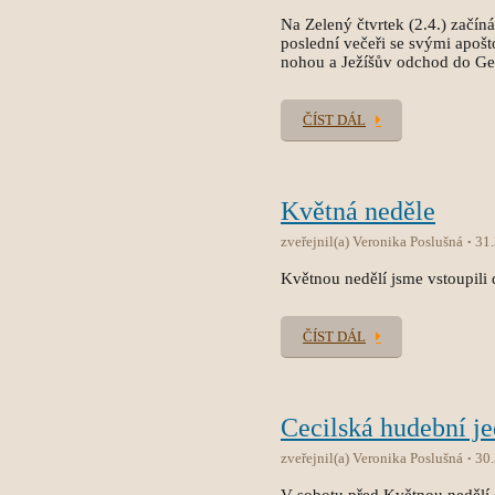
Na Zelený čtvrtek (2.4.) začín
poslední večeři se svými apoš
nohou a Ježíšův odchod do Ge
ČÍST DÁL
Květná neděle
zveřejnil(a) Veronika Poslušná
31
Květnou nedělí jsme vstoupili
ČÍST DÁL
Cecilská hudební je
zveřejnil(a) Veronika Poslušná
30