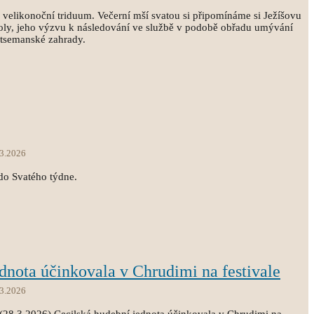
á velikonoční triduum. Večerní mší svatou si připomínáme si Ježíšovu
toly, jeho výzvu k následování ve službě v podobě obřadu umývání
tsemanské zahrady.
.3.2026
 do Svatého týdne.
dnota účinkovala v Chrudimi na festivale
.3.2026