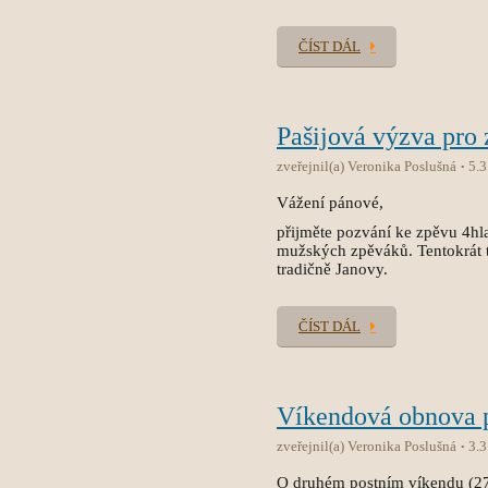
ČÍST DÁL
Pašijová výzva pro 
zveřejnil(a) Veronika Poslušná
5.3
Vážení pánové,
přijměte pozvání ke zpěvu 4hla
mužských zpěváků. Tentokrát t
tradičně Janovy.
ČÍST DÁL
Víkendová obnova 
zveřejnil(a) Veronika Poslušná
3.3
O druhém postním víkendu (27.