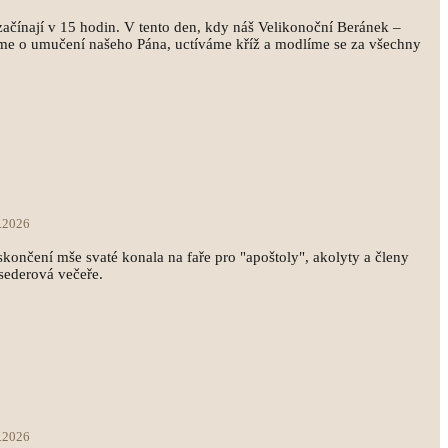
začínají v 15 hodin. V tento den, kdy náš Velikonoční Beránek –
eme o umučení našeho Pána, uctíváme kříž a modlíme se za všechny
.2026
 skončení mše svaté konala na faře pro "apoštoly", akolyty a členy
sederová večeře.
.2026