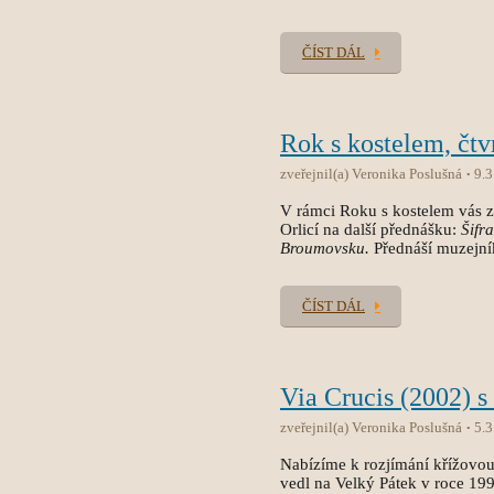
ČÍST DÁL
Rok s kostelem, čtv
zveřejnil(a) Veronika Poslušná
9.3
V rámci Roku s kostelem vás 
Orlicí na další přednášku:
Šifr
Broumovsku.
Přednáší muzejní
ČÍST DÁL
Via Crucis (2002) s
zveřejnil(a) Veronika Poslušná
5.3
Nabízíme k rozjímání křížovou
vedl na Velký Pátek v roce 199