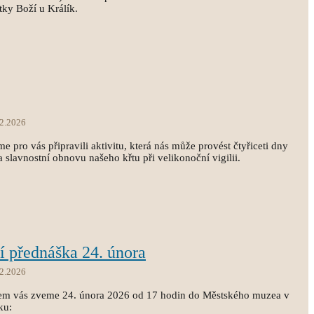
ky Boží u Králík.
.2.2026
me pro vás připravili aktivitu, která nás může provést čtyřiceti dny
 slavnostní obnovu našeho křtu při velikonoční vigilii.
tí přednáška 24. února
.2.2026
lem vás zveme 24. února 2026 od 17 hodin do Městského muzea v
ku: