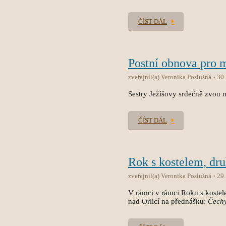
ČÍST DÁL
Postní obnova pro 
zveřejnil(a) Veronika Poslušná
30
Sestry Ježíšovy srdečně zvou 
ČÍST DÁL
Rok s kostelem, dru
zveřejnil(a) Veronika Poslušná
29
V rámci v rámci Roku s koste
nad Orlicí na přednášku:
Čechy 