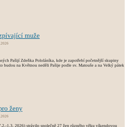
zpívající muže
.2026
sých Pašijí Zdeňka Pololáníka, kde je zapotřebí početnější skupiny
o budou na Květnou neděli Pašije podle sv. Matouše a na Velký pátek
pro ženy
.2026
2.-1.3. 2026) strávilo společně 27 žen různého věku víkendovou