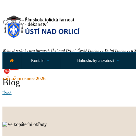
Webové stránky pro farnosti: Ústí nad Orlicí, České Libchavy, Dolní Libchavy a 
Kontakt
Bohoslužby a svátosti
září až prosinec 2026
Blog
Úvod