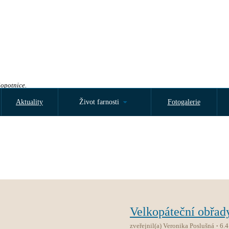
Sopotnice.
Aktuality
Život farnosti
Fotogalerie
Velkopáteční obřad
zveřejnil(a) Veronika Poslušná
6.4