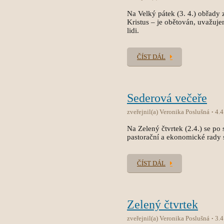
Na Velký pátek (3. 4.) obřady 
Kristus – je obětován, uvažuj
lidi.
ČÍST DÁL
Sederová večeře
zveřejnil(a) Veronika Poslušná
4.4
Na Zelený čtvrtek (2.4.) se po
pastorační a ekonomické rady 
ČÍST DÁL
Zelený čtvrtek
zveřejnil(a) Veronika Poslušná
3.4