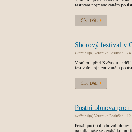
V sobotu před Květnou nedělí 
festivale pojmenovaném po úst
ČÍST DÁL
Sborový festival v 
zveřejnil(a) Veronika Poslušná
24
V sobotu před Květnou nedělí 
festivale pojmenovaném po úst
ČÍST DÁL
Postní obnova pro 
zveřejnil(a) Veronika Poslušná
12
Prožít postní duchovní obnovu v
nabídla naše sesterská komuni