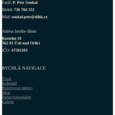
Farář:
P. Petr Soukal
Mobil:
736 704 332
Mail:
soukal.petr@dihk.cz
Adresa farního úřadu
Kostelní 19
562 01 Ústí nad Orlicí
IČO:
47501103
RYCHLÁ NAVIGACE
Úvod
Kalendář
Rezervovat intenci
Blog
Pořad bohoslužeb
Galerie