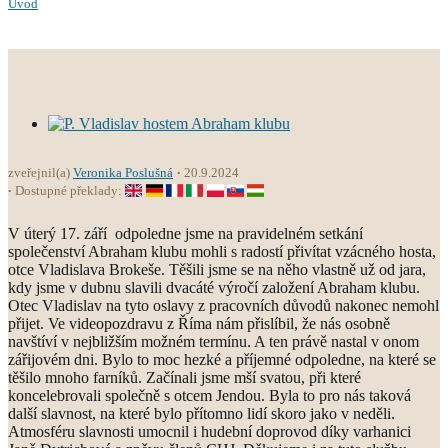
Úvod
zveřejnil(a)
Veronika Poslušná
20.9.2024
Dostupné překlady:
V úterý 17. září odpoledne jsme na pravidelném setkání
společenství Abraham klubu mohli s radostí přivítat vzácného hosta,
otce Vladislava Brokeše. Těšili jsme se na něho vlastně už od jara,
kdy jsme v dubnu slavili dvacáté výročí založení Abraham klubu.
Otec Vladislav na tyto oslavy z pracovních důvodů nakonec nemohl
přijet. Ve videopozdravu z Říma nám přislíbil, že nás osobně
navštíví v nejbližším možném termínu. A ten právě nastal v onom
zářijovém dni. Bylo to moc hezké a příjemné odpoledne, na které se
těšilo mnoho farníků. Začínali jsme mší svatou, při které
koncelebrovali společně s otcem Jendou. Byla to pro nás taková
další slavnost, na které bylo přítomno lidí skoro jako v neděli.
Atmosféru slavnosti umocnil i hudební doprovod díky varhanici