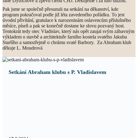
Janě Dytrichové a zpěvu členů CHJ. Děkujeme i za tuto službu.
Pak jsme se společně přesunuli na setkání na děkanství, kde
program pokračoval podle již léta zavedeného pořádku. To jest
úvodní přivítání, gratulace k narozeninám oslavencům příslušného
měsíce, píseň a pak se konečně dostane ke slovu pozvaný host.
Tentokrát tedy otec Vladislav, který nás opět zaujal svým zábavným
výkladem o stavbě a architektuře farního kostela svatého Jakuba
Staršího a samozřejmě o chrámu svaté Barbory. Za Abraham klub
děkuje L. Moudrová
Setkání Abraham klubu s P. Vladislavem