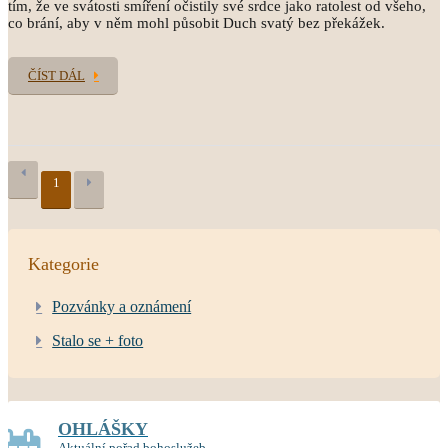
tím, že ve svátosti smíření očistily své srdce jako ratolest od všeho,
co brání, aby v něm mohl působit Duch svatý bez překážek.
ČÍST DÁL
1
Kategorie
Pozvánky a oznámení
Stalo se + foto
OHLÁŠKY
Aktuální pořad bohoslužeb