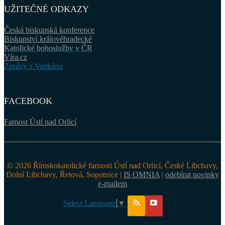
UŽITEČNÉ ODKAZY
Česká biskupská konference
Biskupství královéhradecké
Katolické bohoslužby v ČR
Víra.cz
Zprávy z Vatikánu
FACEBOOK
Farnost Ústí nad Orlicí
© 2026 Římskokatolické farnosti Ústí nad Orlicí, České Libchavy,
Dolní Libchavy, Řetová, Sopotnice |
IS OMNIA
|
odebírat novinky
e-mailem
Select Language
▼