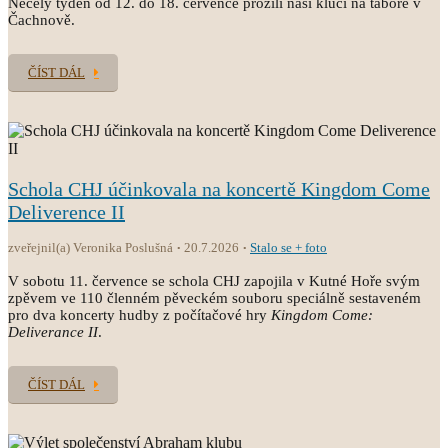
Necelý týden od 12. do 18. července prožili naši kluci na táboře v
Čachnově.
ČÍST DÁL
Schola CHJ účinkovala na koncertě Kingdom Come
Deliverence II
zveřejnil(a) Veronika Poslušná
20.7.2026
Stalo se + foto
V sobotu 11. července se schola CHJ zapojila v Kutné Hoře svým
zpěvem ve 110 členném pěveckém souboru speciálně sestaveném
pro dva koncerty hudby z počítačové hry
Kingdom Come:
Deliverance II
.
ČÍST DÁL