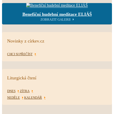
Benefiční hudební meditace ELIÁŠ
ZOBRAZIT GALERII
Novinky z církev.cz
CHCI SI PŘEČÍST
Liturgická čtení
DNES
ZÍTRA
NEDĚLE
KALENDÁŘ