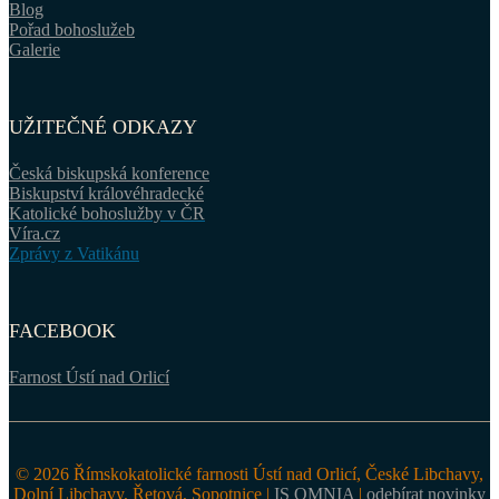
Blog
Pořad bohoslužeb
Galerie
UŽITEČNÉ ODKAZY
Česká biskupská konference
Biskupství královéhradecké
Katolické bohoslužby v ČR
Víra.cz
Zprávy z Vatikánu
FACEBOOK
Farnost Ústí nad Orlicí
© 2026 Římskokatolické farnosti Ústí nad Orlicí, České Libchavy,
Dolní Libchavy, Řetová, Sopotnice |
IS OMNIA
|
odebírat novinky