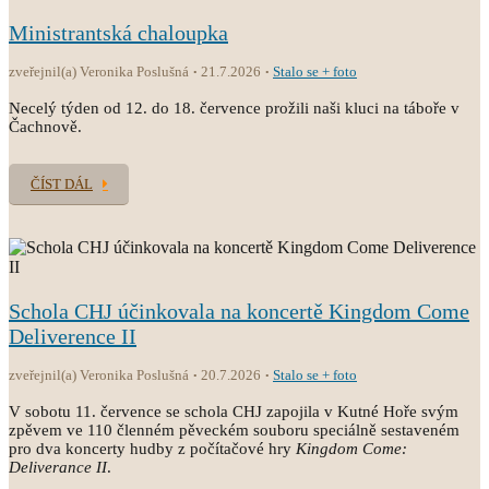
Ministrantská chaloupka
zveřejnil(a) Veronika Poslušná
21.7.2026
Stalo se + foto
Necelý týden od 12. do 18. července prožili naši kluci na táboře v
Čachnově.
ČÍST DÁL
Schola CHJ účinkovala na koncertě Kingdom Come
Deliverence II
zveřejnil(a) Veronika Poslušná
20.7.2026
Stalo se + foto
V sobotu 11. července se schola CHJ zapojila v Kutné Hoře svým
zpěvem ve 110 členném pěveckém souboru speciálně sestaveném
pro dva koncerty hudby z počítačové hry
Kingdom Come:
Deliverance II
.