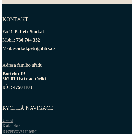
KONTAKT
Farář:
P. Petr Soukal
Mobil:
736 704 332
Mail:
soukal.petr@dihk.cz
Adresa farního úřadu
Kostelní 19
562 01 Ústí nad Orlicí
IČO:
47501103
RYCHLÁ NAVIGACE
Úvod
Kalendář
Rezervovat intenci