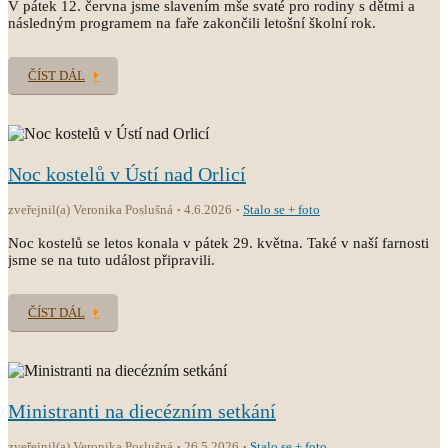
V pátek 12. června jsme slavením mše svaté pro rodiny s dětmi a
následným programem na faře zakončili letošní školní rok.
ČÍST DÁL
Noc kostelů v Ústí nad Orlicí
zveřejnil(a) Veronika Poslušná
4.6.2026
Stalo se + foto
Noc kostelů se letos konala v pátek 29. května. Také v naší farnosti
jsme se na tuto událost připravili.
ČÍST DÁL
Ministranti na diecézním setkání
zveřejnil(a) Veronika Poslušná
26.5.2026
Stalo se + foto