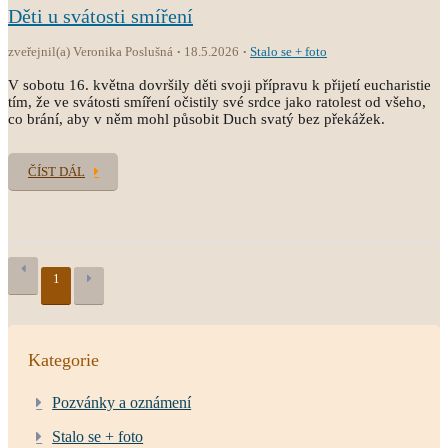
Děti u svátosti smíření
zveřejnil(a) Veronika Poslušná
18.5.2026
Stalo se + foto
V sobotu 16. května dovršily děti svoji přípravu k přijetí eucharistie
tím, že ve svátosti smíření očistily své srdce jako ratolest od všeho,
co brání, aby v něm mohl působit Duch svatý bez překážek.
ČÍST DÁL
1
Kategorie
Pozvánky a oznámení
Stalo se + foto