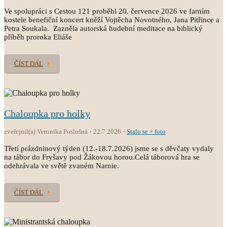
Ve spolupráci s Cestou 121 proběhl 20. července 2026 ve farním
kostele benefiční koncert kněží Vojtěcha Novotného, Jana Pitřince a
Petra Soukala. Zazněla autorská hudební meditace na biblický
příběh proroka Eliáše
ČÍST DÁL
Chaloupka pro holky
zveřejnil(a) Veronika Poslušná
22.7.2026
Stalo se + foto
Třetí prázdninový týden (12.-18.7.2026) jsme se s děvčaty vydaly
na tábor do Fryšavy pod Žákovou horou.Celá táborová hra se
odehrávala ve světě zvaném Narnie.
ČÍST DÁL