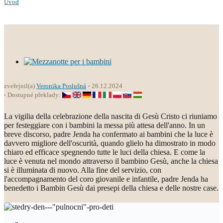
Úvod
zveřejnil(a)
Veronika Poslušná
26.12.2024
Dostupné překlady:
La vigilia della celebrazione della nascita di Gesù Cristo ci riuniamo
per festeggiare con i bambini la messa più attesa dell'anno. In un
breve discorso, padre Jenda ha confermato ai bambini che la luce è
davvero migliore dell'oscurità, quando glielo ha dimostrato in modo
chiaro ed efficace spegnendo tutte le luci della chiesa. E come la
luce è venuta nel mondo attraverso il bambino Gesù, anche la chiesa
si è illuminata di nuovo. Alla fine del servizio, con
l'accompagnamento del coro giovanile e infantile, padre Jenda ha
benedetto i Bambin Gesù dai presepi della chiesa e delle nostre case.