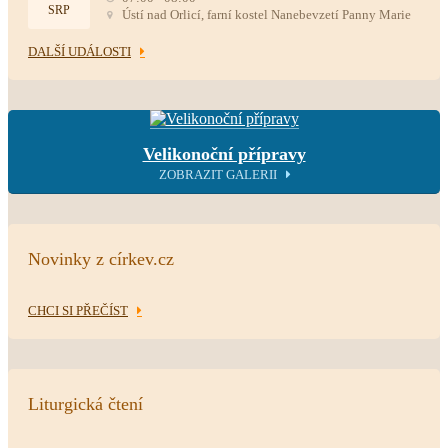
SRP
Ústí nad Orlicí, farní kostel Nanebevzetí Panny Marie
DALŠÍ UDÁLOSTI
Velikonoční přípravy
ZOBRAZIT GALERII
Novinky z církev.cz
CHCI SI PŘEČÍST
Liturgická čtení