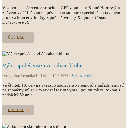
V sobotu 11. července se schola CHJ zapojila v Kutné Hoře svým
zpěvem ve 110 členném pěveckém souboru speciálně sestaveném
pro dva koncerty hudby z počítačové hry
Kingdom Come:
Deliverance II
.
ČÍST DÁL
Výlet společenství Abraham klubu
zveřejnil(a) Veronika Poslušná
19.6.2026
Stalo se + foto
Ve čtvrtek 18. června vyrazilo společenství seniorů z našich farností
na společný výlet. Pro letošní rok si vybrali poutní místo Rokole a
nedaleký Vesmír.
ČÍST DÁL