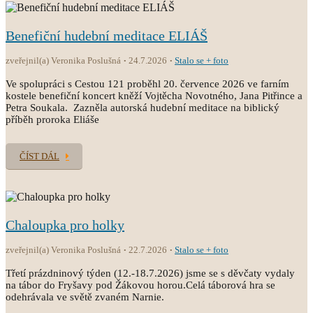
Benefiční hudební meditace ELIÁŠ
zveřejnil(a) Veronika Poslušná
24.7.2026
Stalo se + foto
Ve spolupráci s Cestou 121 proběhl 20. července 2026 ve farním
kostele benefiční koncert kněží Vojtěcha Novotného, Jana Pitřince a
Petra Soukala. Zazněla autorská hudební meditace na biblický
příběh proroka Eliáše
ČÍST DÁL
Chaloupka pro holky
zveřejnil(a) Veronika Poslušná
22.7.2026
Stalo se + foto
Třetí prázdninový týden (12.-18.7.2026) jsme se s děvčaty vydaly
na tábor do Fryšavy pod Žákovou horou.Celá táborová hra se
odehrávala ve světě zvaném Narnie.