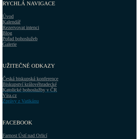
RYCHLÁ NAVIGACE
Úvod
Kalendář
Rezervovat intenci
Blog
Pořad bohoslužeb
Galerie
UŽITEČNÉ ODKAZY
Česká biskupská konference
Biskupství královéhradecké
Katolické bohoslužby v ČR
Víra.cz
Zprávy z Vatikánu
FACEBOOK
Farnost Ústí nad Orlicí