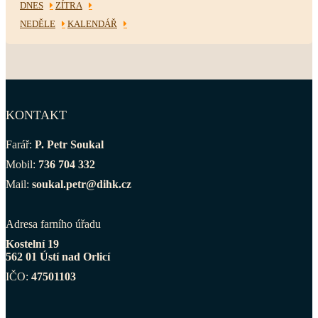
DNES
ZÍTRA
NEDĚLE
KALENDÁŘ
KONTAKT
Farář:
P. Petr Soukal
Mobil:
736 704 332
Mail:
soukal.petr@dihk.cz
Adresa farního úřadu
Kostelní 19
562 01 Ústí nad Orlicí
IČO:
47501103