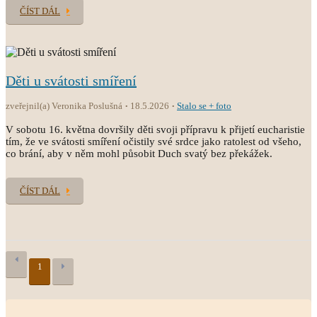
ČÍST DÁL
Děti u svátosti smíření
zveřejnil(a) Veronika Poslušná
18.5.2026
Stalo se + foto
V sobotu 16. května dovršily děti svoji přípravu k přijetí eucharistie
tím, že ve svátosti smíření očistily své srdce jako ratolest od všeho,
co brání, aby v něm mohl působit Duch svatý bez překážek.
ČÍST DÁL
1