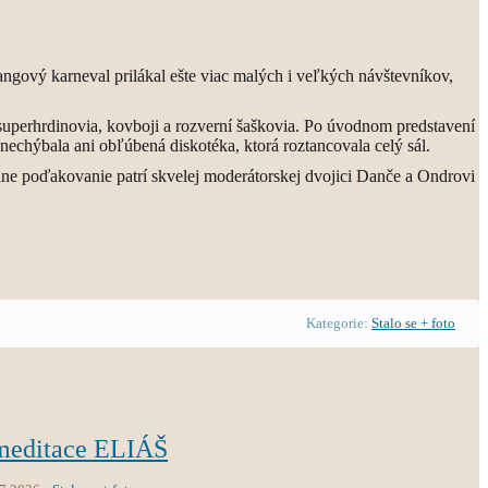
iangový karneval prilákal ešte viac malých i veľkých návštevníkov,
ni superhrdinovia, kovboji a rozverní šaškovia. Po úvodnom predstavení
nechýbala ani obľúbená diskotéka, ktorá roztancovala celý sál.
álne poďakovanie patrí skvelej moderátorskej dvojici Danče a Ondrovi
Kategorie:
Stalo se + foto
 meditace ELIÁŠ