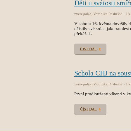
Děti u svátosti smíř
zveřejnil(a) Veronika Poslušná
18
V sobotu 16. května dovršily dět
očistily své srdce jako ratole
překážek.
ČÍST DÁL
Schola CHJ na sous
zveřejnil(a) Veronika Poslušná
15
První prodloužený víkend v kvě
ČÍST DÁL