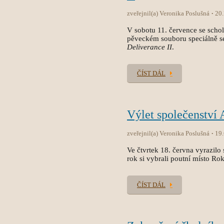
zveřejnil(a) Veronika Poslušná
20
V sobotu 11. července se sch
pěveckém souboru speciálně s
Deliverance II
.
ČÍST DÁL
Výlet společenství
zveřejnil(a) Veronika Poslušná
19
Ve čtvrtek 18. června vyrazilo 
rok si vybrali poutní místo Ro
ČÍST DÁL