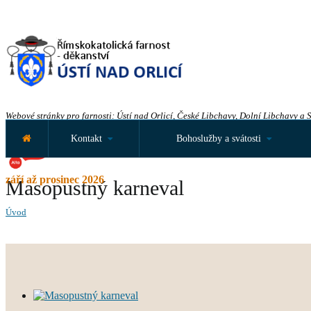
Webové stránky pro farnosti: Ústí nad Orlicí, České Libchavy, Dolní Libchavy a 
Kontakt
Bohoslužby a svátosti
září až prosinec 2026
Masopustný karneval
Úvod