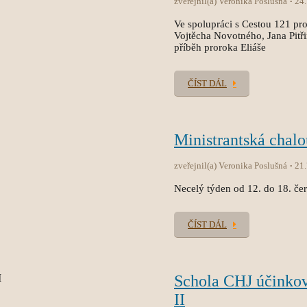
zveřejnil(a) Veronika Poslušná
24
Ve spolupráci s Cestou 121 pro
Vojtěcha Novotného, Jana Pitř
příběh proroka Eliáše
ČÍST DÁL
Ministrantská chal
zveřejnil(a) Veronika Poslušná
21
Necelý týden od 12. do 18. čer
ČÍST DÁL
Schola CHJ účinko
II