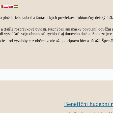
 plné farieb, radosti a fantastických prevlekov. Tohtoročný detský faš
ratká a ďalšie rozprávkové bytosti. Nechýbali ani masky povolaní, odváž
ohli vyskúšať svoju obratnosť, rýchlosť aj tímového ducha. Samozrejme 
kcie – od výzdoby cez občerstvenie až po prípravu hier a súťaží. Špeci
Benefiční hudební