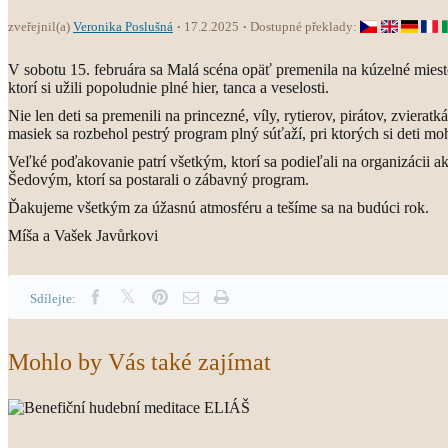
zveřejnil(a)
Veronika Poslušná
17.2.2025
Dostupné překlady:
V sobotu 15. februára sa Malá scéna opäť premenila na kúzelné miesto
ktorí si užili popoludnie plné hier, tanca a veselosti.
Nie len deti sa premenili na princezné, víly, rytierov, pirátov, zvie
masiek sa rozbehol pestrý program plný súťaží, pri ktorých si deti m
Veľké poďakovanie patrí všetkým, ktorí sa podieľali na organizácii a
Šedovým, ktorí sa postarali o zábavný program.
Ďakujeme všetkým za úžasnú atmosféru a tešíme sa na budúci rok.
Míša a Vašek Javůrkovi
Sdílejte:
Mohlo by Vás také zajímat