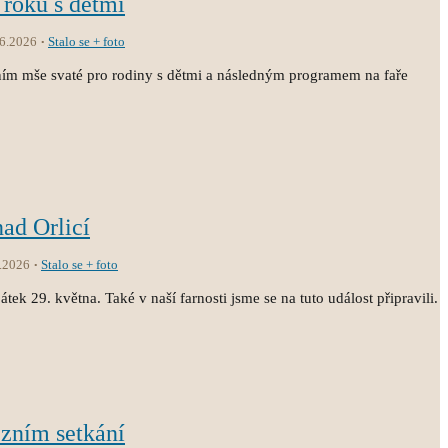
 roku s dětmi
.6.2026
Stalo se + foto
ním mše svaté pro rodiny s dětmi a následným programem na faře
nad Orlicí
.2026
Stalo se + foto
átek 29. května. Také v naší farnosti jsme se na tuto událost připravili.
ézním setkání