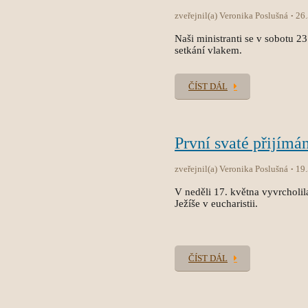
zveřejnil(a) Veronika Poslušná
26
Naši ministranti se v sobotu 2
setkání vlakem.
ČÍST DÁL
První svaté přijímán
zveřejnil(a) Veronika Poslušná
19
V neděli 17. května vyvrcholila
Ježíše v eucharistii.
ČÍST DÁL