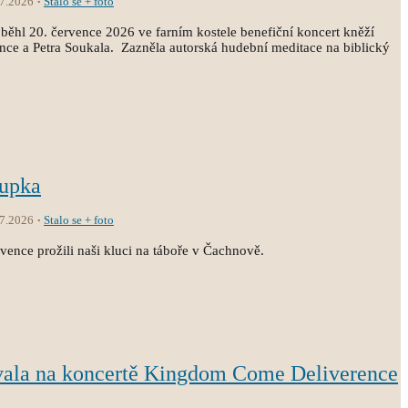
.7.2026
Stalo se + foto
běhl 20. července 2026 ve farním kostele benefiční koncert kněží
ince a Petra Soukala. Zazněla autorská hudební meditace na biblický
oupka
.7.2026
Stalo se + foto
vence prožili naši kluci na táboře v Čachnově.
vala na koncertě Kingdom Come Deliverence