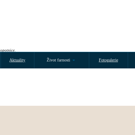
Sopotnice.
Aktuality
Život farnosti
Fotogalerie