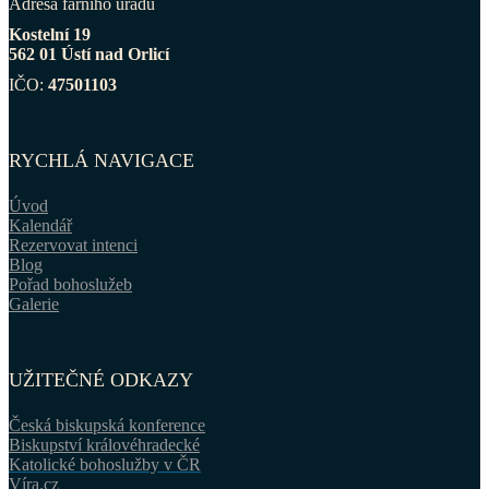
Adresa farního úřadu
Kostelní 19
562 01 Ústí nad Orlicí
IČO:
47501103
RYCHLÁ NAVIGACE
Úvod
Kalendář
Rezervovat intenci
Blog
Pořad bohoslužeb
Galerie
UŽITEČNÉ ODKAZY
Česká biskupská konference
Biskupství královéhradecké
Katolické bohoslužby v ČR
Víra.cz