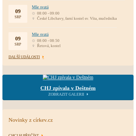
Mše svatá
09
08:00 - 09:00
SRP
České Libchavy, farní kostel sv. Víta, mučedníka
Mše svatá
09
08:00 - 08:50
SRP
Řetová, kostel
DALŠÍ UDÁLOSTI
CHJ zpívala v Deštném
ZOBRAZIT GALERII
Novinky z církev.cz
CHCI SI PŘEČÍST