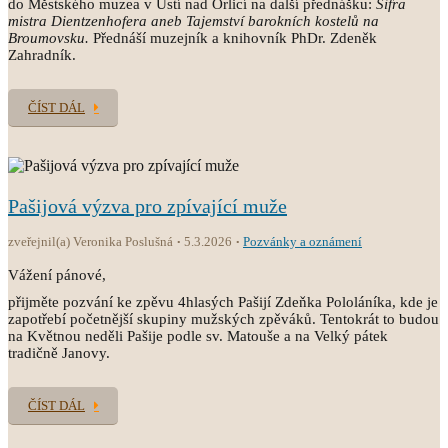
do Městského muzea v Ústí nad Orlicí na další přednášku:
Šifra
mistra Dientzenhofera aneb Tajemství barokních kostelů na
Broumovsku.
Přednáší muzejník a knihovník PhDr. Zdeněk
Zahradník.
ČÍST DÁL
Pašijová výzva pro zpívající muže
zveřejnil(a) Veronika Poslušná
5.3.2026
Pozvánky a oznámení
Vážení pánové,
přijměte pozvání ke zpěvu 4hlasých Pašijí Zdeňka Pololáníka, kde je
zapotřebí početnější skupiny mužských zpěváků. Tentokrát to budou
na Květnou neděli Pašije podle sv. Matouše a na Velký pátek
tradičně Janovy.
ČÍST DÁL