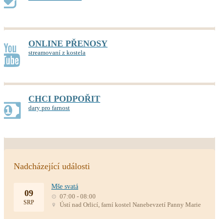
ONLINE PŘENOSY
streamovaní z kostela
CHCI PODPOŘIT
dary pro farnost
Nadcházející události
Mše svatá
09
07:00 - 08:00
SRP
Ústí nad Orlicí, farní kostel Nanebevzetí Panny Marie