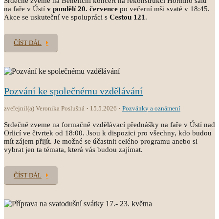
Srdečně zveme na Benefiční koncert na rekonstrukci Horního sálu
na faře v Ústí
v pondělí 20. července
po večerní mši svaté v 18:45.
Akce se uskuteční ve spolupráci s
Cestou 121
.
ČÍST DÁL
Pozvání ke společnému vzdělávání
zveřejnil(a) Veronika Poslušná
15.5.2026
Pozvánky a oznámení
Srdečně zveme na formačně vzdělávací přednášky na faře v Ústí nad
Orlicí ve čtvrtek od 18:00. Jsou k dispozici pro všechny, kdo budou
mít zájem přijít. Je možné se účastnit celého programu anebo si
vybrat jen ta témata, která vás budou zajímat.
ČÍST DÁL