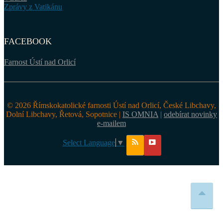
Zprávy z Vatikánu
FACEBOOK
Farnost Ústí nad Orlicí
© 2026 Římskokatolické farnosti Ústí nad Orlicí, České Libchavy,
Dolní Libchavy, Řetová, Sopotnice |
IS OMNIA
|
odebírat novinky
e-mailem
Select Language
▼