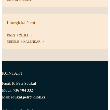
Liturgická čtení
DNES
ZÍTRA
NEDĚLE
KALENDÁŘ
KONTAKT
Farář:
P. Petr Soukal
Mobil:
736 704 332
Mail:
soukal.petr@dihk.cz