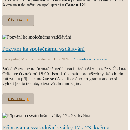
na faře v Ústí
v pondělí 20. července
po večerní mši svaté v 18:45.
Akce se uskuteční ve spolupráci s
Cestou 121
.
ČÍST DÁL
Pozvání ke společnému vzdělávání
zveřejnil(a) Veronika Poslušná
15.5.2026
Pozvánky a oznámení
Srdečně zveme na formačně vzdělávací přednášky na faře v Ústí nad
Orlicí ve čtvrtek od 18:00. Jsou k dispozici pro všechny, kdo budou
mít zájem přijít. Je možné se účastnit celého programu anebo si
vybrat jen ta témata, která vás budou zajímat.
ČÍST DÁL
Příprava na svatodušní svátky 17.- 23. května