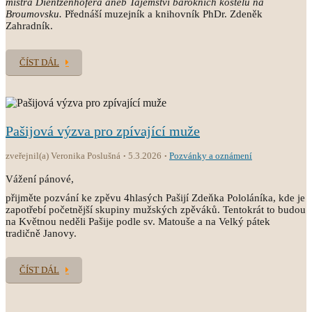
mistra Dientzenhofera aneb Tajemství barokních kostelů na
Broumovsku.
Přednáší muzejník a knihovník PhDr. Zdeněk
Zahradník.
ČÍST DÁL
Pašijová výzva pro zpívající muže
zveřejnil(a) Veronika Poslušná
5.3.2026
Pozvánky a oznámení
Vážení pánové,
přijměte pozvání ke zpěvu 4hlasých Pašijí Zdeňka Pololáníka, kde je
zapotřebí početnější skupiny mužských zpěváků. Tentokrát to budou
na Květnou neděli Pašije podle sv. Matouše a na Velký pátek
tradičně Janovy.
ČÍST DÁL