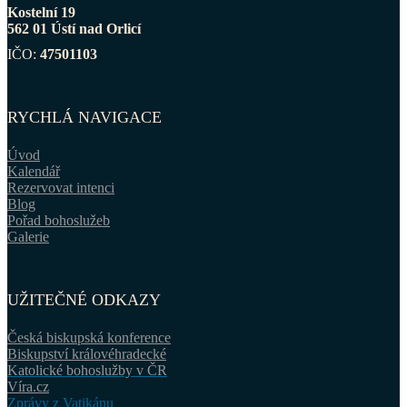
Kostelní 19
562 01 Ústí nad Orlicí
IČO:
47501103
RYCHLÁ NAVIGACE
Úvod
Kalendář
Rezervovat intenci
Blog
Pořad bohoslužeb
Galerie
UŽITEČNÉ ODKAZY
Česká biskupská konference
Biskupství královéhradecké
Katolické bohoslužby v ČR
Víra.cz
Zprávy z Vatikánu