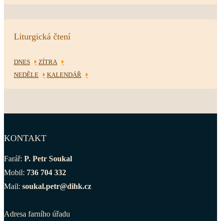
Liturgická čtení
DNES
ZÍTRA
NEDĚLE
KALENDÁŘ
KONTAKT
Farář:
P. Petr Soukal
Mobil:
736 704 332
Mail:
soukal.petr@dihk.cz
Adresa farního úřadu