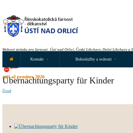
Webové stránky pro farnosti: Ústí nad Orlicí, České Libchavy, Dolní Libchavy a 
Kontakt
Bohoslužby a svátosti
září až prosinec 2026
Übernachtungsparty für Kinder
Úvod