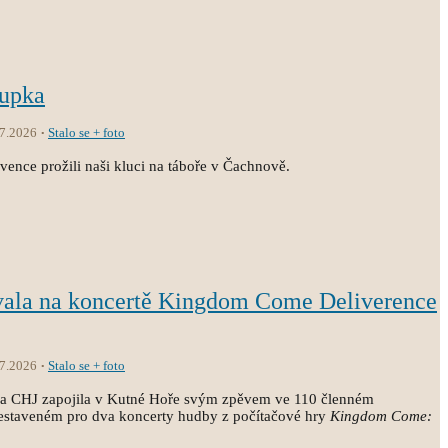
oupka
.7.2026
Stalo se + foto
vence prožili naši kluci na táboře v Čachnově.
vala na koncertě Kingdom Come Deliverence
.7.2026
Stalo se + foto
ola CHJ zapojila v Kutné Hoře svým zpěvem ve 110 členném
estaveném pro dva koncerty hudby z počítačové hry
Kingdom Come: