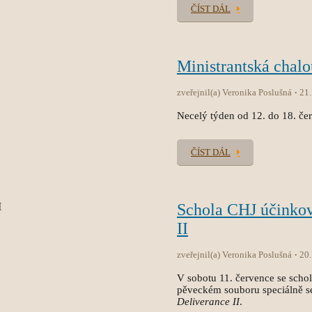
ČÍST DÁL
Ministrantská chal
zveřejnil(a) Veronika Poslušná
21
Necelý týden od 12. do 18. čer
ČÍST DÁL
Schola CHJ účinko
II
zveřejnil(a) Veronika Poslušná
20
V sobotu 11. července se sch
pěveckém souboru speciálně s
Deliverance II
.