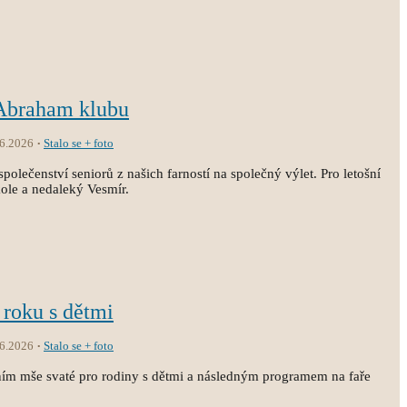
 Abraham klubu
.6.2026
Stalo se + foto
společenství seniorů z našich farností na společný výlet. Pro letošní
kole a nedaleký Vesmír.
 roku s dětmi
.6.2026
Stalo se + foto
ním mše svaté pro rodiny s dětmi a následným programem na faře