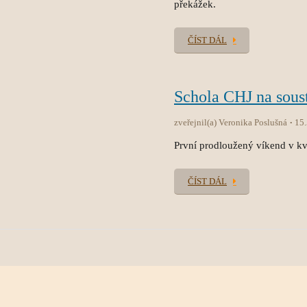
překážek.
ČÍST DÁL
Schola CHJ na sous
zveřejnil(a) Veronika Poslušná
15
První prodloužený víkend v kvě
ČÍST DÁL