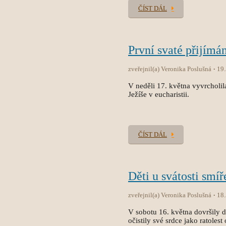
ČÍST DÁL
První svaté přijímán
zveřejnil(a) Veronika Poslušná
19
V neděli 17. května vyvrcholila
Ježíše v eucharistii.
ČÍST DÁL
Děti u svátosti smíř
zveřejnil(a) Veronika Poslušná
18
V sobotu 16. května dovršily dět
očistily své srdce jako ratole