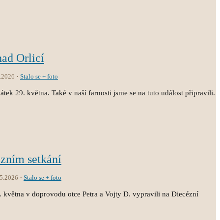
nad Orlicí
.2026
Stalo se + foto
átek 29. května. Také v naší farnosti jsme se na tuto událost připravili.
ézním setkání
.5.2026
Stalo se + foto
3. května v doprovodu otce Petra a Vojty D. vypravili na Diecézní