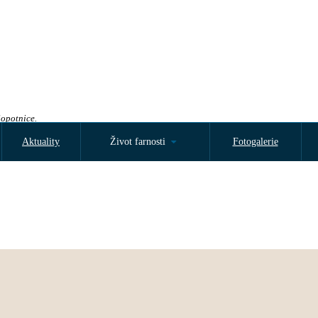
Sopotnice.
Aktuality
Život farnosti
Fotogalerie