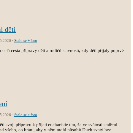
í dětí
.5.2026
Stalo se + foto
 celá cesta přípravy dětí a rodičů slavností, kdy děti přijaly poprvé
ení
.5.2026
Stalo se + foto
i svoji přípravu k přijetí eucharistie tím, že ve svátosti smíření
st od všeho, co brání, aby v něm mohl působit Duch svatý bez