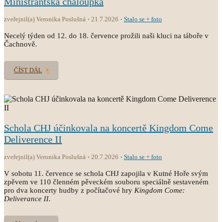
Ministrantská chaloupka
zveřejnil(a) Veronika Poslušná
21.7.2026
Stalo se + foto
Necelý týden od 12. do 18. července prožili naši kluci na táboře v
Čachnově.
ČÍST DÁL
Schola CHJ účinkovala na koncertě Kingdom Come
Deliverence II
zveřejnil(a) Veronika Poslušná
20.7.2026
Stalo se + foto
V sobotu 11. července se schola CHJ zapojila v Kutné Hoře svým
zpěvem ve 110 členném pěveckém souboru speciálně sestaveném
pro dva koncerty hudby z počítačové hry
Kingdom Come:
Deliverance II
.