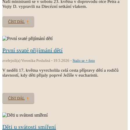
Naši ministranti se v sobotu 23. května v doprovodu otce Petra a
Vojty D. vypravili na Diecézní setkání vlakem.
ČÍST DÁL
První svaté přijímání dětí
zveřejnil(a) Veronika Poslušná
19.5.2026
Stalo se + foto
V neděli 17. května vyvrcholila celá cesta přípravy dětí a rodičů
slavností, kdy děti přijaly poprvé Ježíše v eucharistii.
ČÍST DÁL
Děti u svátosti smíření