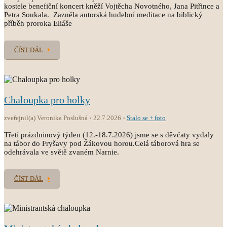
kostele benefiční koncert kněží Vojtěcha Novotného, Jana Pitřince a
Petra Soukala. Zazněla autorská hudební meditace na biblický
příběh proroka Eliáše
ČÍST DÁL
Chaloupka pro holky
zveřejnil(a) Veronika Poslušná
22.7.2026
Stalo se + foto
Třetí prázdninový týden (12.-18.7.2026) jsme se s děvčaty vydaly
na tábor do Fryšavy pod Žákovou horou.Celá táborová hra se
odehrávala ve světě zvaném Narnie.
ČÍST DÁL