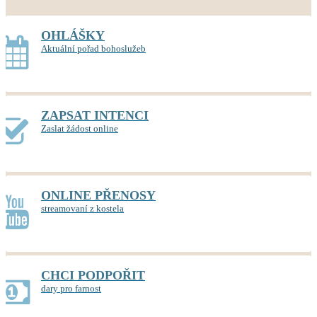
OHLÁŠKY
Aktuální pořad bohoslužeb
ZAPSAT INTENCI
Zaslat žádost online
ONLINE PŘENOSY
streamovaní z kostela
CHCI PODPOŘIT
dary pro farnost