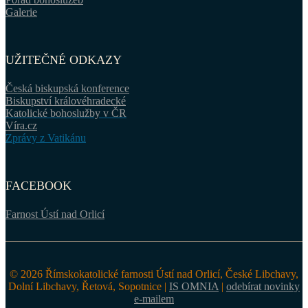
Galerie
UŽITEČNÉ ODKAZY
Česká biskupská konference
Biskupství královéhradecké
Katolické bohoslužby v ČR
Víra.cz
Zprávy z Vatikánu
FACEBOOK
Farnost Ústí nad Orlicí
© 2026 Římskokatolické farnosti Ústí nad Orlicí, České Libchavy,
Dolní Libchavy, Řetová, Sopotnice |
IS OMNIA
|
odebírat novinky
e-mailem