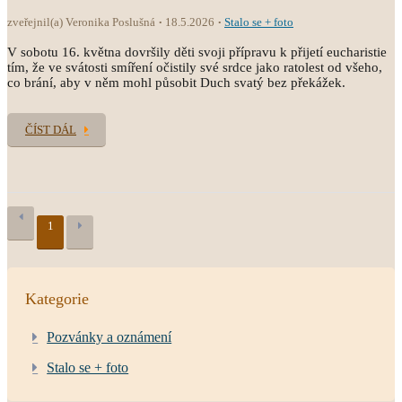
zveřejnil(a) Veronika Poslušná
18.5.2026
Stalo se + foto
V sobotu 16. května dovršily děti svoji přípravu k přijetí eucharistie
tím, že ve svátosti smíření očistily své srdce jako ratolest od všeho,
co brání, aby v něm mohl působit Duch svatý bez překážek.
ČÍST DÁL
1
Kategorie
Pozvánky a oznámení
Stalo se + foto