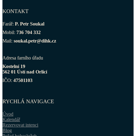
KONTAKT
Farář:
P. Petr Soukal
Mobil:
736 704 332
Mail:
soukal.petr@dihk.cz
Adresa farního úřadu
Kostelní 19
562 01 Ústí nad Orlicí
IČO:
47501103
RYCHLÁ NAVIGACE
Úvod
Kalendář
Rezervovat intenci
Blog
Pořad bohoslužeb