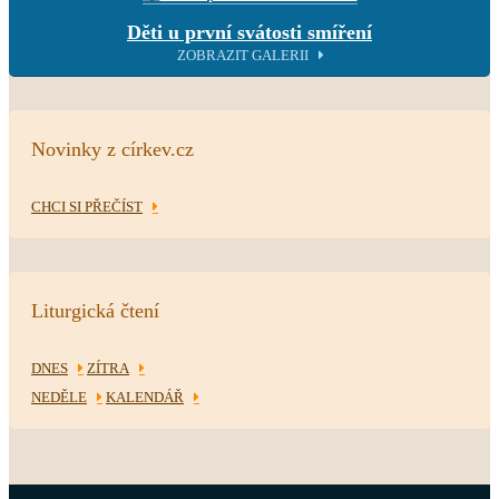
Děti u první svátosti smíření
ZOBRAZIT GALERII
Novinky z církev.cz
CHCI SI PŘEČÍST
Liturgická čtení
DNES
ZÍTRA
NEDĚLE
KALENDÁŘ