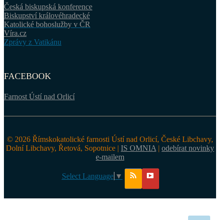
Česká biskupská konference
Biskupství královéhradecké
Katolické bohoslužby v ČR
Víra.cz
Zprávy z Vatikánu
FACEBOOK
Farnost Ústí nad Orlicí
© 2026 Římskokatolické farnosti Ústí nad Orlicí, České Libchavy,
Dolní Libchavy, Řetová, Sopotnice |
IS OMNIA
|
odebírat novinky
e-mailem
Select Language
▼