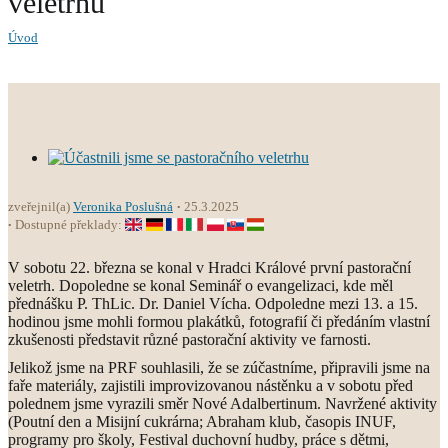
veletrhu
Úvod
zveřejnil(a)
Veronika Poslušná
25.3.2025
Dostupné překlady:
V sobotu 22. března se konal v Hradci Králové první pastorační
veletrh. Dopoledne se konal Seminář o evangelizaci, kde měl
přednášku P. ThLic. Dr. Daniel Vícha. Odpoledne mezi 13. a 15.
hodinou jsme mohli formou plakátků, fotografií či předáním vlastní
zkušenosti představit různé pastorační aktivity ve farnosti.
Jelikož jsme na PRF souhlasili, že se zúčastníme, připravili jsme na
faře materiály, zajistili improvizovanou nástěnku a v sobotu před
polednem jsme vyrazili směr Nové Adalbertinum. Navržené aktivity
(Poutní den a Misijní cukrárna; Abraham klub, časopis INUF,
programy pro školy, Festival duchovní hudby, práce s dětmi,