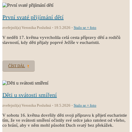
První svaté přijímání dětí
zveřejnil(a) Veronika Poslušná
19.5.2026
Stalo se + foto
V neděli 17. května vyvrcholila celá cesta přípravy dětí a rodičů
slavností, kdy děti přijaly poprvé Ježíše v eucharistii.
ČÍST DÁL
Děti u svátosti smíření
zveřejnil(a) Veronika Poslušná
18.5.2026
Stalo se + foto
V sobotu 16. května dovršily děti svoji přípravu k přijetí eucharistie
tím, že ve svátosti smíření očistily své srdce jako ratolest od všeho,
co brání, aby v něm mohl působit Duch svatý bez překážek.