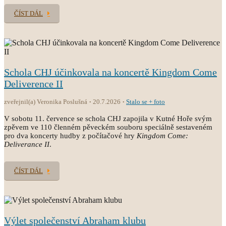
ČÍST DÁL
Schola CHJ účinkovala na koncertě Kingdom Come
Deliverence II
zveřejnil(a) Veronika Poslušná
20.7.2026
Stalo se + foto
V sobotu 11. července se schola CHJ zapojila v Kutné Hoře svým
zpěvem ve 110 členném pěveckém souboru speciálně sestaveném
pro dva koncerty hudby z počítačové hry
Kingdom Come:
Deliverance II
.
ČÍST DÁL
Výlet společenství Abraham klubu