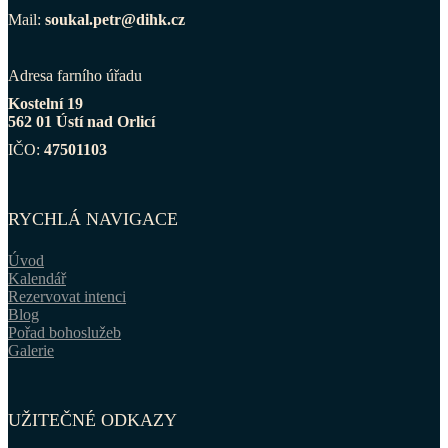
Mail:
soukal.petr@dihk.cz
Adresa farního úřadu
Kostelní 19
562 01 Ústí nad Orlicí
IČO:
47501103
RYCHLÁ NAVIGACE
Úvod
Kalendář
Rezervovat intenci
Blog
Pořad bohoslužeb
Galerie
UŽITEČNÉ ODKAZY