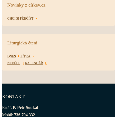
Novinky z církev.cz
CHCI SI PŘEČÍST
Liturgická čtení
DNES
ZÍTRA
NEDĚLE
KALENDÁŘ
KONTAKT
Farář:
P. Petr Soukal
Mobil:
736 704 332