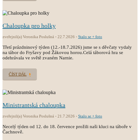
Chaloupka pro holky
zveřejnil(a) Veronika Poslušná
22.7.2026
Stalo se + foto
Třetí prázdninový týden (12.-18.7.2026) jsme se s děvčaty vydaly
na tábor do Fryšavy pod Žákovou horou.Celá táborová hra se
odehrávala ve světě zvaném Narnie.
ČÍST DÁL
Ministrantská chaloupka
zveřejnil(a) Veronika Poslušná
21.7.2026
Stalo se + foto
Necelý týden od 12. do 18. července prožili naši kluci na táboře v
Čachnově.