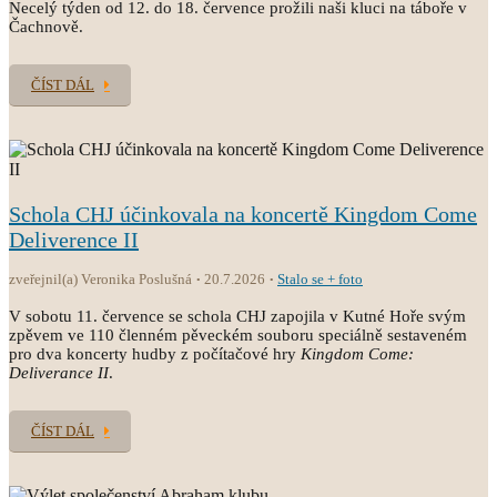
Necelý týden od 12. do 18. července prožili naši kluci na táboře v
Čachnově.
ČÍST DÁL
Schola CHJ účinkovala na koncertě Kingdom Come
Deliverence II
zveřejnil(a) Veronika Poslušná
20.7.2026
Stalo se + foto
V sobotu 11. července se schola CHJ zapojila v Kutné Hoře svým
zpěvem ve 110 členném pěveckém souboru speciálně sestaveném
pro dva koncerty hudby z počítačové hry
Kingdom Come:
Deliverance II
.
ČÍST DÁL