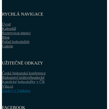
RYCHLÁ NAVIGACE
Úvod
Kalendář
Rezervovat intenci
Blog
Pořad bohoslužeb
Galerie
UŽITEČNÉ ODKAZY
Česká biskupská konference
Biskupství královéhradecké
Katolické bohoslužby v ČR
Víra.cz
Zprávy z Vatikánu
FACEBOOK