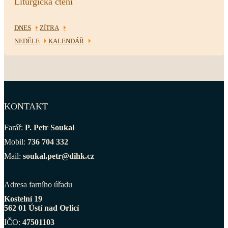
Liturgická čtení
DNES
ZÍTRA
NEDĚLE
KALENDÁŘ
KONTAKT
Farář:
P. Petr Soukal
Mobil:
736 704 332
Mail:
soukal.petr@dihk.cz
Adresa farního úřadu
Kostelní 19
562 01 Ústí nad Orlicí
IČO:
47501103