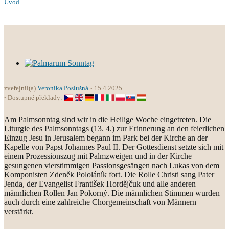
Úvod
zveřejnil(a)
Veronika Poslušná
15.4.2025
Dostupné překlady:
Am Palmsonntag sind wir in die Heilige Woche eingetreten. Die
Liturgie des Palmsonntags (13. 4.) zur Erinnerung an den feierlichen
Einzug Jesu in Jerusalem begann im Park bei der Kirche an der
Kapelle von Papst Johannes Paul II. Der Gottesdienst setzte sich mit
einem Prozessionszug mit Palmzweigen und in der Kirche
gesungenen vierstimmigen Passionsgesängen nach Lukas von dem
Komponisten Zdeněk Pololáník fort. Die Rolle Christi sang Pater
Jenda, der Evangelist František Hordějčuk und alle anderen
männlichen Rollen Jan Pokorný. Die männlichen Stimmen wurden
auch durch eine zahlreiche Chorgemeinschaft von Männern
verstärkt.