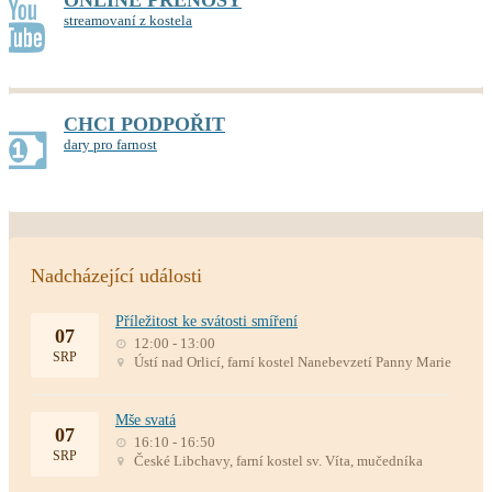
ONLINE PŘENOSY
streamovaní z kostela
CHCI PODPOŘIT
dary pro farnost
Nadcházející události
Příležitost ke svátosti smíření
07
12:00 - 13:00
SRP
Ústí nad Orlicí, farní kostel Nanebevzetí Panny Marie
Mše svatá
07
16:10 - 16:50
SRP
České Libchavy, farní kostel sv. Víta, mučedníka