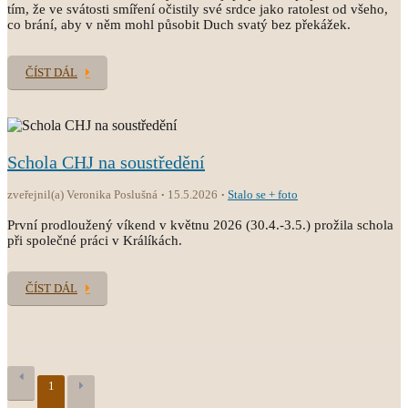
tím, že ve svátosti smíření očistily své srdce jako ratolest od všeho,
co brání, aby v něm mohl působit Duch svatý bez překážek.
ČÍST DÁL
Schola CHJ na soustředění
zveřejnil(a) Veronika Poslušná
15.5.2026
Stalo se + foto
První prodloužený víkend v květnu 2026 (30.4.-3.5.) prožila schola
při společné práci v Králíkách.
ČÍST DÁL
1