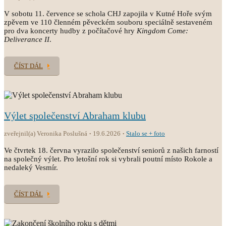
V sobotu 11. července se schola CHJ zapojila v Kutné Hoře svým
zpěvem ve 110 členném pěveckém souboru speciálně sestaveném
pro dva koncerty hudby z počítačové hry
Kingdom Come:
Deliverance II
.
ČÍST DÁL
Výlet společenství Abraham klubu
zveřejnil(a) Veronika Poslušná
19.6.2026
Stalo se + foto
Ve čtvrtek 18. června vyrazilo společenství seniorů z našich farností
na společný výlet. Pro letošní rok si vybrali poutní místo Rokole a
nedaleký Vesmír.
ČÍST DÁL