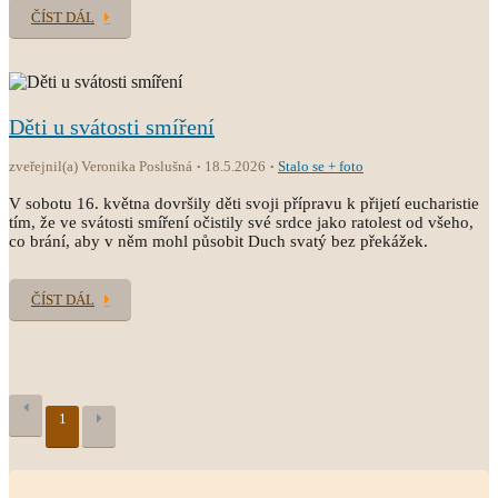
ČÍST DÁL
Děti u svátosti smíření
zveřejnil(a) Veronika Poslušná
18.5.2026
Stalo se + foto
V sobotu 16. května dovršily děti svoji přípravu k přijetí eucharistie
tím, že ve svátosti smíření očistily své srdce jako ratolest od všeho,
co brání, aby v něm mohl působit Duch svatý bez překážek.
ČÍST DÁL
1