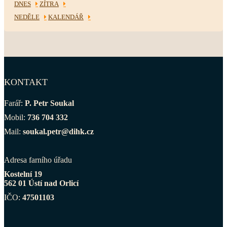
DNES
ZÍTRA
NEDĚLE
KALENDÁŘ
KONTAKT
Farář:
P. Petr Soukal
Mobil:
736 704 332
Mail:
soukal.petr@dihk.cz
Adresa farního úřadu
Kostelní 19
562 01 Ústí nad Orlicí
IČO:
47501103