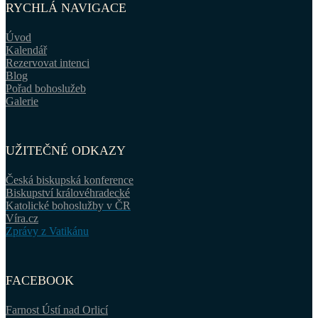
RYCHLÁ NAVIGACE
Úvod
Kalendář
Rezervovat intenci
Blog
Pořad bohoslužeb
Galerie
UŽITEČNÉ ODKAZY
Česká biskupská konference
Biskupství královéhradecké
Katolické bohoslužby v ČR
Víra.cz
Zprávy z Vatikánu
FACEBOOK
Farnost Ústí nad Orlicí