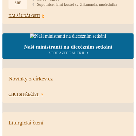
SRP
Sopotnice, farní kostel sv. Zikmunda, mučedníka
DALŠÍ UDÁLOSTI
Naši ministranti na diecézním setkání
ZOBRAZIT GALERII
Novinky z církev.cz
CHCI SI PŘEČÍST
Liturgická čtení