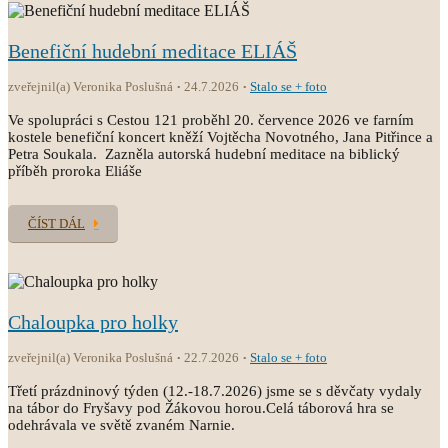
Benefiční hudební meditace ELIÁŠ
zveřejnil(a) Veronika Poslušná
24.7.2026
Stalo se + foto
Ve spolupráci s Cestou 121 proběhl 20. července 2026 ve farním
kostele benefiční koncert kněží Vojtěcha Novotného, Jana Pitřince a
Petra Soukala. Zazněla autorská hudební meditace na biblický
příběh proroka Eliáše
ČÍST DÁL
Chaloupka pro holky
zveřejnil(a) Veronika Poslušná
22.7.2026
Stalo se + foto
Třetí prázdninový týden (12.-18.7.2026) jsme se s děvčaty vydaly
na tábor do Fryšavy pod Žákovou horou.Celá táborová hra se
odehrávala ve světě zvaném Narnie.