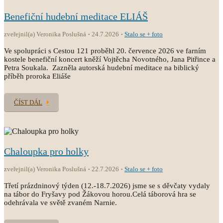
Benefiční hudební meditace ELIÁŠ
zveřejnil(a) Veronika Poslušná
24.7.2026
Stalo se + foto
Ve spolupráci s Cestou 121 proběhl 20. července 2026 ve farním
kostele benefiční koncert kněží Vojtěcha Novotného, Jana Pitřince a
Petra Soukala. Zazněla autorská hudební meditace na biblický
příběh proroka Eliáše
ČÍST DÁL
Chaloupka pro holky
zveřejnil(a) Veronika Poslušná
22.7.2026
Stalo se + foto
Třetí prázdninový týden (12.-18.7.2026) jsme se s děvčaty vydaly
na tábor do Fryšavy pod Žákovou horou.Celá táborová hra se
odehrávala ve světě zvaném Narnie.