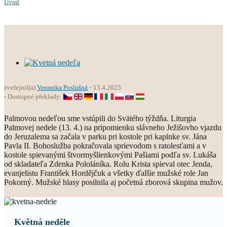
Úvod
zveřejnil(a)
Veronika Poslušná
15.4.2025
Dostupné překlady:
Palmovou nedeľou sme vstúpili do Svätého týždňa. Liturgia
Palmovej nedele (13. 4.) na pripomienku slávneho Ježišovho vjazdu
do Jeruzalema sa začala v parku pri kostole pri kaplnke sv. Jána
Pavla II. Bohoslužba pokračovala sprievodom s ratolesťami a v
kostole spievanými štvormyšlienkovými Pašiami podľa sv. Lukáša
od skladateľa Zdenka Pololáníka. Rolu Krista spieval otec Jenda,
evanjelistu František Hordějčuk a všetky ďalšie mužské role Jan
Pokorný. Mužské hlasy posilnila aj početná zborová skupina mužov.
Květná neděle