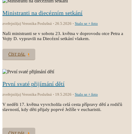
Ministranti na diecézním setkání
zveřejnil(a) Veronika Poslušná
26.5.2026
Stalo se + foto
Naši ministranti se v sobotu 23. května v doprovodu otce Petra a
Vojty D. vypravili na Diecézní setkání vlakem.
ČÍST DÁL
První svaté přijímání dětí
zveřejnil(a) Veronika Poslušná
19.5.2026
Stalo se + foto
V neděli 17. května vyvrcholila celá cesta přípravy dětí a rodičů
slavností, kdy děti přijaly poprvé Ježíše v eucharistii.
ČÍST DÁL