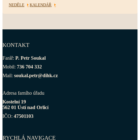
NEDĚLE
KALENDÁŘ
KONTAKT
Farář:
P. Petr Soukal
Mobil:
736 704 332
Mail:
soukal.petr@dihk.cz
Adresa farního úřadu
Kostelní 19
562 01 Ústí nad Orlicí
IČO:
47501103
RYCHLÁ NAVIGACE