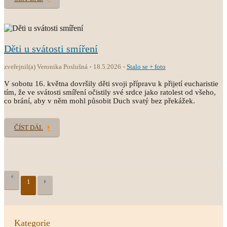
Děti u svátosti smíření
zveřejnil(a) Veronika Poslušná
18.5.2026
Stalo se + foto
V sobotu 16. května dovršily děti svoji přípravu k přijetí eucharistie
tím, že ve svátosti smíření očistily své srdce jako ratolest od všeho,
co brání, aby v něm mohl působit Duch svatý bez překážek.
ČÍST DÁL
1
Kategorie