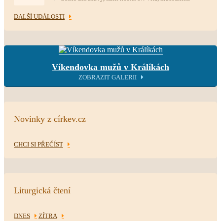
DALŠÍ UDÁLOSTI
Víkendovka mužů v Králíkách
ZOBRAZIT GALERII
Novinky z církev.cz
CHCI SI PŘEČÍST
Liturgická čtení
DNES
ZÍTRA