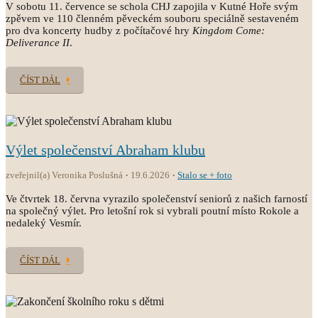
V sobotu 11. července se schola CHJ zapojila v Kutné Hoře svým
zpěvem ve 110 členném pěveckém souboru speciálně sestaveném
pro dva koncerty hudby z počítačové hry
Kingdom Come:
Deliverance II
.
ČÍST DÁL
Výlet společenství Abraham klubu
zveřejnil(a) Veronika Poslušná
19.6.2026
Stalo se + foto
Ve čtvrtek 18. června vyrazilo společenství seniorů z našich farností
na společný výlet. Pro letošní rok si vybrali poutní místo Rokole a
nedaleký Vesmír.
ČÍST DÁL