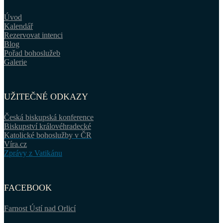
Úvod
Kalendář
Rezervovat intenci
Blog
Pořad bohoslužeb
Galerie
UŽITEČNÉ ODKAZY
Česká biskupská konference
Biskupství královéhradecké
Katolické bohoslužby v ČR
Víra.cz
Zprávy z Vatikánu
FACEBOOK
Farnost Ústí nad Orlicí