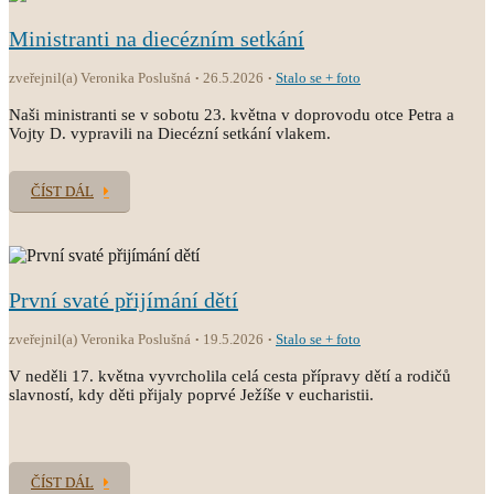
Ministranti na diecézním setkání
zveřejnil(a) Veronika Poslušná
26.5.2026
Stalo se + foto
Naši ministranti se v sobotu 23. května v doprovodu otce Petra a
Vojty D. vypravili na Diecézní setkání vlakem.
ČÍST DÁL
První svaté přijímání dětí
zveřejnil(a) Veronika Poslušná
19.5.2026
Stalo se + foto
V neděli 17. května vyvrcholila celá cesta přípravy dětí a rodičů
slavností, kdy děti přijaly poprvé Ježíše v eucharistii.
ČÍST DÁL