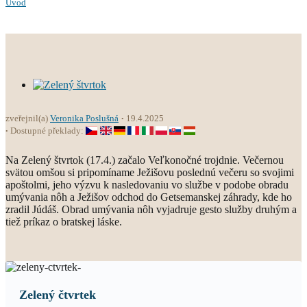
Úvod
zveřejnil(a)
Veronika Poslušná
19.4.2025
Dostupné překlady:
Na Zelený štvrtok (17.4.) začalo Veľkonočné trojdnie. Večernou
svätou omšou si pripomíname Ježišovu poslednú večeru so svojimi
apoštolmi, jeho výzvu k nasledovaniu vo službe v podobe obradu
umývania nôh a Ježišov odchod do Getsemanskej záhrady, kde ho
zradil Júdáš. Obrad umývania nôh vyjadruje gesto služby druhým a
tiež príkaz o bratskej láske.
Zelený čtvrtek