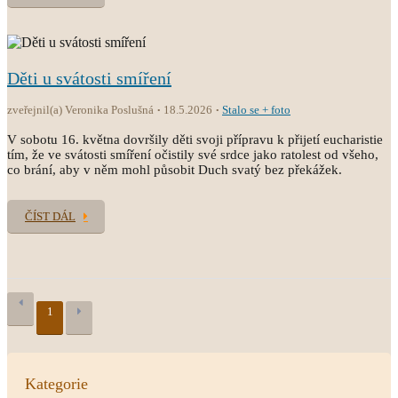
Děti u svátosti smíření
zveřejnil(a) Veronika Poslušná
18.5.2026
Stalo se + foto
V sobotu 16. května dovršily děti svoji přípravu k přijetí eucharistie
tím, že ve svátosti smíření očistily své srdce jako ratolest od všeho,
co brání, aby v něm mohl působit Duch svatý bez překážek.
ČÍST DÁL
1
Kategorie