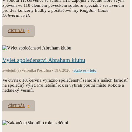
V sobotu 11. července se schola CHJ zapojila v Kutné Hoře svým
zpěvem ve 110 členném pěveckém souboru speciálně sestaveném
pro dva koncerty hudby z počítačové hry
Kingdom Come:
Deliverance II
.
ČÍST DÁL
Výlet společenství Abraham klubu
zveřejnil(a) Veronika Poslušná
19.6.2026
Stalo se + foto
Ve čtvrtek 18. června vyrazilo společenství seniorů z našich farností
na společný výlet. Pro letošní rok si vybrali poutní místo Rokole a
nedaleký Vesmír.
ČÍST DÁL