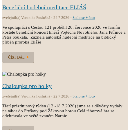
Benefiční hudební meditace ELIÁŠ
zveřejnil(a) Veronika Poslušná
24.7.2026
Stalo se + foto
Ve spolupráci s Cestou 121 proběhl 20. července 2026 ve farním
kostele benefiční koncert kněží Vojtěcha Novotného, Jana Pitřince a
Petra Soukala. Zazněla autorská hudební meditace na biblický
příběh proroka Eliáše
ČÍST DÁL
Chaloupka pro holky
zveřejnil(a) Veronika Poslušná
22.7.2026
Stalo se + foto
Třetí prázdninový týden (12.-18.7.2026) jsme se s děvčaty vydaly
na tábor do Fryšavy pod Žákovou horou.Celá táborová hra se
odehrávala ve světě zvaném Narnie.