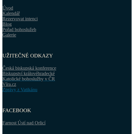
Úvod
Kalendář
Rezervovat intenci
Blog
Pořad bohoslužeb
Galerie
UŽITEČNÉ ODKAZY
Česká biskupská konference
Biskupství královéhradecké
Katolické bohoslužby v ČR
Víra.cz
Zprávy z Vatikánu
FACEBOOK
Farnost Ústí nad Orlicí