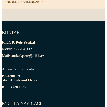
NEDĚLE
KALENDÁŘ
KONTAKT
Farář:
P. Petr Soukal
Mobil:
736 704 332
Mail:
soukal.petr@dihk.cz
Adresa farního úřadu
Kostelní 19
562 01 Ústí nad Orlicí
IČO:
47501103
RYCHLÁ NAVIGACE