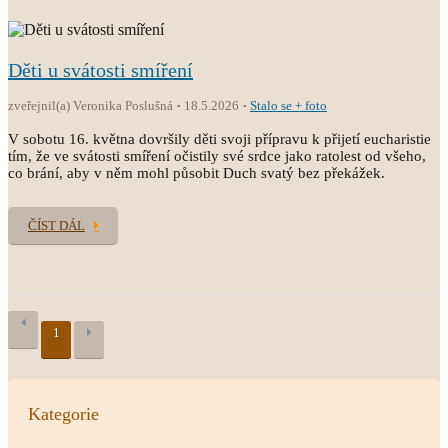
Děti u svátosti smíření
zveřejnil(a) Veronika Poslušná
18.5.2026
Stalo se + foto
V sobotu 16. května dovršily děti svoji přípravu k přijetí eucharistie
tím, že ve svátosti smíření očistily své srdce jako ratolest od všeho,
co brání, aby v něm mohl působit Duch svatý bez překážek.
ČÍST DÁL
1
Kategorie