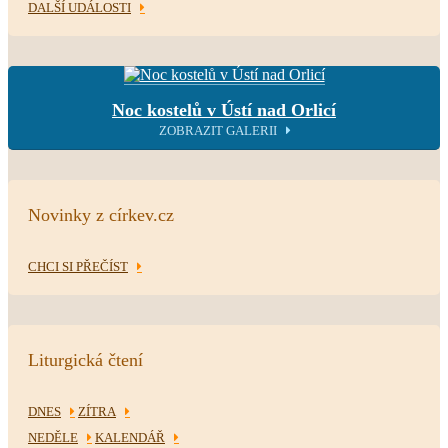
DALŠÍ UDÁLOSTI
Noc kostelů v Ústí nad Orlicí
ZOBRAZIT GALERII
Novinky z církev.cz
CHCI SI PŘEČÍST
Liturgická čtení
DNES
ZÍTRA
NEDĚLE
KALENDÁŘ