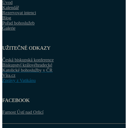
Úvod
Kalendář
Rezervovat intenci
Blog
Pořad bohoslužeb
Galerie
UŽITEČNÉ ODKAZY
Česká biskupská konference
Biskupství královéhradecké
Katolické bohoslužby v ČR
Víra.cz
Zprávy z Vatikánu
FACEBOOK
Farnost Ústí nad Orlicí