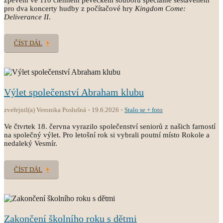
zpěvem ve 110 členném pěveckém souboru speciálně sestaveném
pro dva koncerty hudby z počítačové hry
Kingdom Come:
Deliverance II
.
ČÍST DÁL
Výlet společenství Abraham klubu
zveřejnil(a) Veronika Poslušná
19.6.2026
Stalo se + foto
Ve čtvrtek 18. června vyrazilo společenství seniorů z našich farností
na společný výlet. Pro letošní rok si vybrali poutní místo Rokole a
nedaleký Vesmír.
ČÍST DÁL
Zakončení školního roku s dětmi