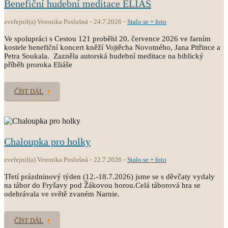
Benefiční hudební meditace ELIÁŠ
zveřejnil(a) Veronika Poslušná
24.7.2026
Stalo se + foto
Ve spolupráci s Cestou 121 proběhl 20. července 2026 ve farním
kostele benefiční koncert kněží Vojtěcha Novotného, Jana Pitřince a
Petra Soukala. Zazněla autorská hudební meditace na biblický
příběh proroka Eliáše
ČÍST DÁL
Chaloupka pro holky
zveřejnil(a) Veronika Poslušná
22.7.2026
Stalo se + foto
Třetí prázdninový týden (12.-18.7.2026) jsme se s děvčaty vydaly
na tábor do Fryšavy pod Žákovou horou.Celá táborová hra se
odehrávala ve světě zvaném Narnie.
ČÍST DÁL