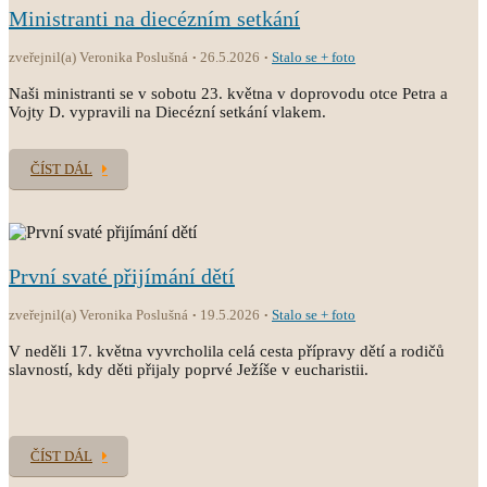
Ministranti na diecézním setkání
zveřejnil(a) Veronika Poslušná
26.5.2026
Stalo se + foto
Naši ministranti se v sobotu 23. května v doprovodu otce Petra a
Vojty D. vypravili na Diecézní setkání vlakem.
ČÍST DÁL
První svaté přijímání dětí
zveřejnil(a) Veronika Poslušná
19.5.2026
Stalo se + foto
V neděli 17. května vyvrcholila celá cesta přípravy dětí a rodičů
slavností, kdy děti přijaly poprvé Ježíše v eucharistii.
ČÍST DÁL