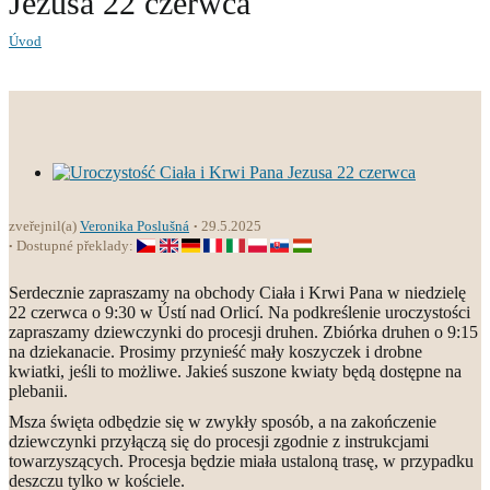
Jezusa 22 czerwca
Úvod
zveřejnil(a)
Veronika Poslušná
29.5.2025
Dostupné překlady:
Serdecznie zapraszamy na obchody Ciała i Krwi Pana w niedzielę
22 czerwca o 9:30 w Ústí nad Orlicí. Na podkreślenie uroczystości
zapraszamy dziewczynki do procesji druhen. Zbiórka druhen o 9:15
na dziekanacie. Prosimy przynieść mały koszyczek i drobne
kwiatki, jeśli to możliwe. Jakieś suszone kwiaty będą dostępne na
plebanii.
Msza święta odbędzie się w zwykły sposób, a na zakończenie
dziewczynki przyłączą się do procesji zgodnie z instrukcjami
towarzyszących. Procesja będzie miała ustaloną trasę, w przypadku
deszczu tylko w kościele.