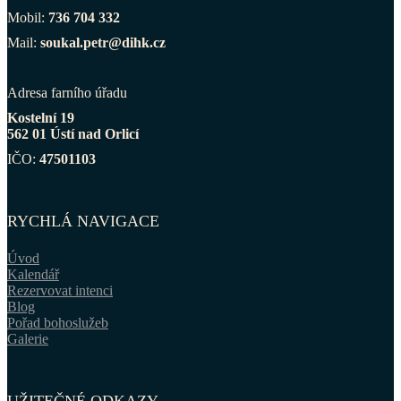
Mobil:
736 704 332
Mail:
soukal.petr@dihk.cz
Adresa farního úřadu
Kostelní 19
562 01 Ústí nad Orlicí
IČO:
47501103
RYCHLÁ NAVIGACE
Úvod
Kalendář
Rezervovat intenci
Blog
Pořad bohoslužeb
Galerie