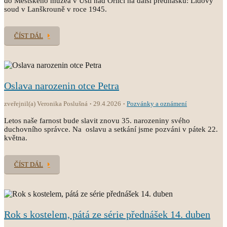
do Městského muzea v Ústí nad Orlicí na další přednášku: Lidový
soud v Lanškrouně v roce 1945.
ČÍST DÁL
Oslava narozenin otce Petra
zveřejnil(a) Veronika Poslušná
29.4.2026
Pozvánky a oznámení
Letos naše farnost bude slavit znovu 35. narozeniny svého
duchovního správce. Na oslavu a setkání jsme pozváni v pátek 22.
května.
ČÍST DÁL
Rok s kostelem, pátá ze série přednášek 14. duben