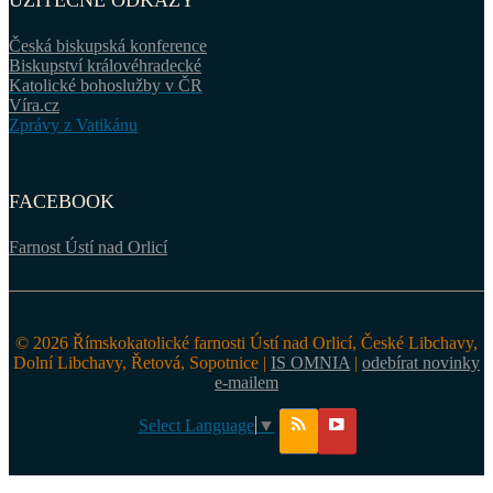
UŽITEČNÉ ODKAZY
Česká biskupská konference
Biskupství královéhradecké
Katolické bohoslužby v ČR
Víra.cz
Zprávy z Vatikánu
FACEBOOK
Farnost Ústí nad Orlicí
© 2026 Římskokatolické farnosti Ústí nad Orlicí, České Libchavy,
Dolní Libchavy, Řetová, Sopotnice |
IS OMNIA
|
odebírat novinky
e-mailem
Select Language
▼