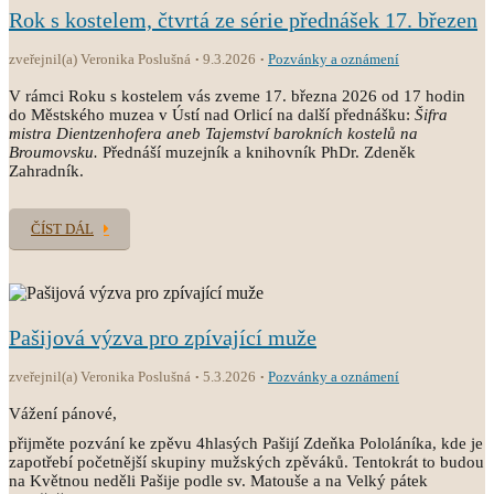
Rok s kostelem, čtvrtá ze série přednášek 17. březen
zveřejnil(a) Veronika Poslušná
9.3.2026
Pozvánky a oznámení
V rámci Roku s kostelem vás zveme 17. března 2026 od 17 hodin
do Městského muzea v Ústí nad Orlicí na další přednášku:
Šifra
mistra Dientzenhofera aneb Tajemství barokních kostelů na
Broumovsku.
Přednáší muzejník a knihovník PhDr. Zdeněk
Zahradník.
ČÍST DÁL
Pašijová výzva pro zpívající muže
zveřejnil(a) Veronika Poslušná
5.3.2026
Pozvánky a oznámení
Vážení pánové,
přijměte pozvání ke zpěvu 4hlasých Pašijí Zdeňka Pololáníka, kde je
zapotřebí početnější skupiny mužských zpěváků. Tentokrát to budou
na Květnou neděli Pašije podle sv. Matouše a na Velký pátek