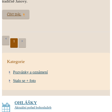
tradičně Janovy.
ČÍST DÁL
1
Kategorie
Pozvánky a oznámení
Stalo se + foto
OHLÁŠKY
Aktuální pořad bohoslužeb