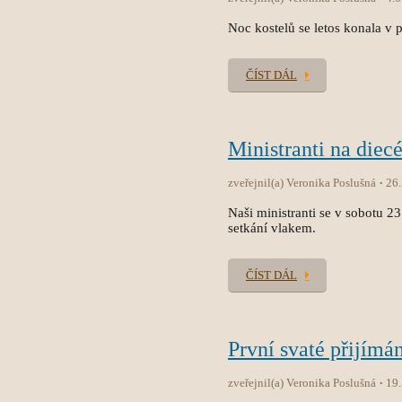
Noc kostelů se letos konala v p
ČÍST DÁL
Ministranti na diec
zveřejnil(a) Veronika Poslušná
26
Naši ministranti se v sobotu 2
setkání vlakem.
ČÍST DÁL
První svaté přijímán
zveřejnil(a) Veronika Poslušná
19