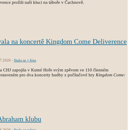
vence prožili naši kluci na táboře v Čachnově.
vala na koncertě Kingdom Come Deliverence
.7.2026
Stalo se + foto
ola CHJ zapojila v Kutné Hoře svým zpěvem ve 110 členném
estaveném pro dva koncerty hudby z počítačové hry
Kingdom Come:
 Abraham klubu
.6.2026
Stalo se + foto