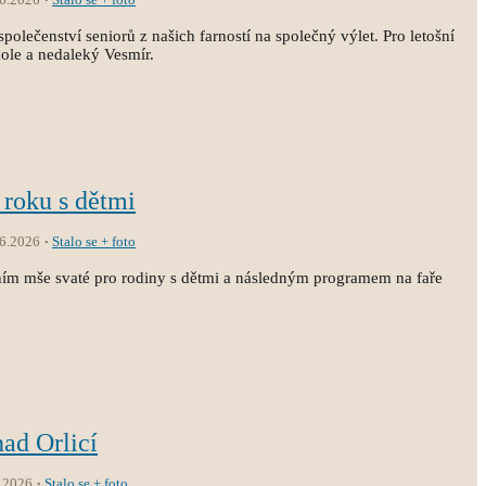
společenství seniorů z našich farností na společný výlet. Pro letošní
kole a nedaleký Vesmír.
 roku s dětmi
.6.2026
Stalo se + foto
ním mše svaté pro rodiny s dětmi a následným programem na faře
nad Orlicí
.2026
Stalo se + foto