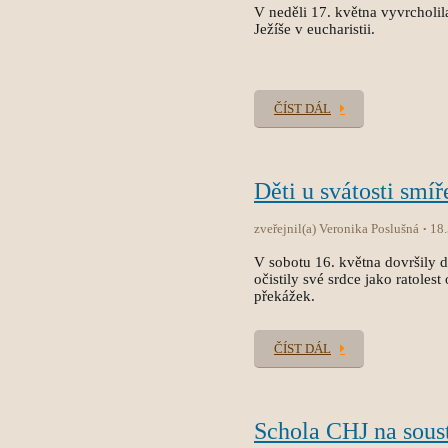
V neděli 17. května vyvrcholila
Ježíše v eucharistii.
ČÍST DÁL
Děti u svátosti smíř
zveřejnil(a) Veronika Poslušná
18
V sobotu 16. května dovršily dět
očistily své srdce jako ratole
překážek.
ČÍST DÁL
Schola CHJ na sous