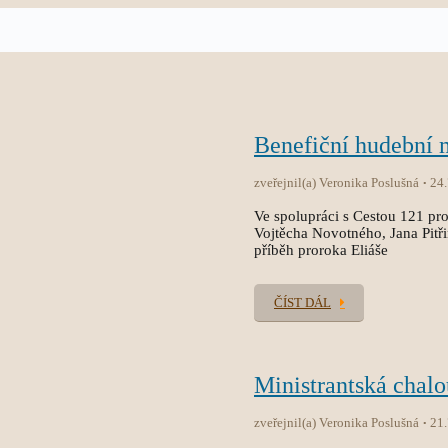
Benefiční hudební
zveřejnil(a) Veronika Poslušná
24
Ve spolupráci s Cestou 121 pro
Vojtěcha Novotného, Jana Pitř
příběh proroka Eliáše
ČÍST DÁL
Ministrantská chal
zveřejnil(a) Veronika Poslušná
21