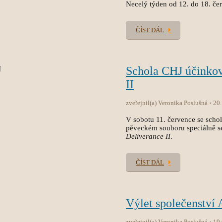
Necelý týden od 12. do 18. čer
ČÍST DÁL
Schola CHJ účinko
II
zveřejnil(a) Veronika Poslušná
20
V sobotu 11. července se sch
pěveckém souboru speciálně s
Deliverance II
.
ČÍST DÁL
Výlet společenství
zveřejnil(a) Veronika Poslušná
19