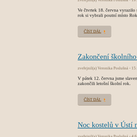
Ve čtvrtek 18. června vyrazilo 
rok si vybrali poutní místo Ro
ČÍST DÁL
Zakončení školního
zveřejnil(a) Veronika Poslušná
15
V pátek 12. června jsme slave
zakončili letošní školní rok.
ČÍST DÁL
Noc kostelů v Ústí 
zveřejnil(a) Veronika Poslušná
4.6