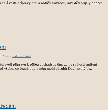
 celá cesta přípravy dětí a rodičů slavností, kdy děti přijaly poprvé
ení
.5.2026
Stalo se + foto
i svoji přípravu k přijetí eucharistie tím, že ve svátosti smíření
st od všeho, co brání, aby v něm mohl působit Duch svatý bez
tředění