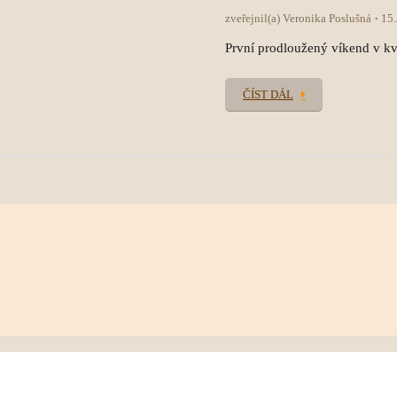
zveřejnil(a) Veronika Poslušná
15
První prodloužený víkend v kvě
ČÍST DÁL