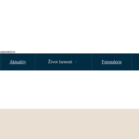
Sopotnice.
Aktuality
Život farnosti
Fotogalerie