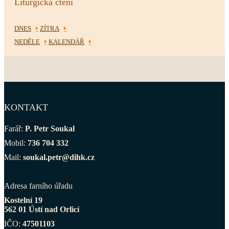
Liturgická čtení
DNES
ZÍTRA
NEDĚLE
KALENDÁŘ
KONTAKT
Farář:
P. Petr Soukal
Mobil:
736 704 332
Mail:
soukal.petr@dihk.cz
Adresa farního úřadu
Kostelní 19
562 01 Ústí nad Orlicí
IČO:
47501103