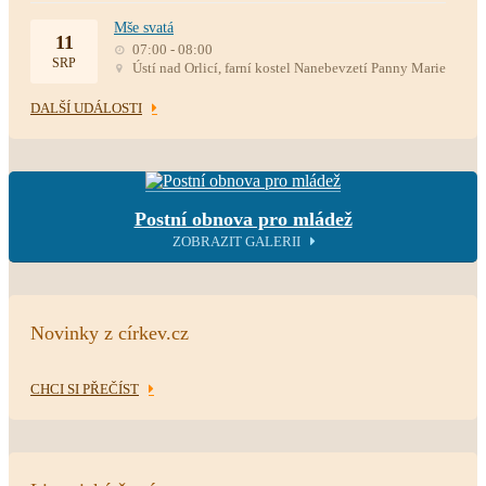
Mše svatá
11
07:00 - 08:00
SRP
Ústí nad Orlicí, farní kostel Nanebevzetí Panny Marie
DALŠÍ UDÁLOSTI
Postní obnova pro mládež
ZOBRAZIT GALERII
Novinky z církev.cz
CHCI SI PŘEČÍST