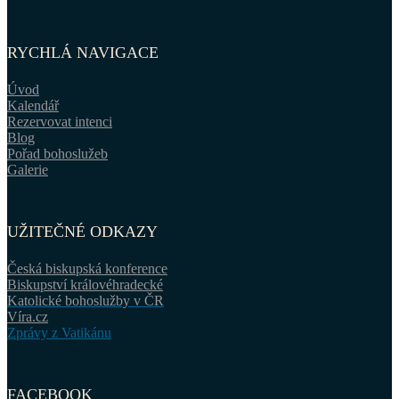
RYCHLÁ NAVIGACE
Úvod
Kalendář
Rezervovat intenci
Blog
Pořad bohoslužeb
Galerie
UŽITEČNÉ ODKAZY
Česká biskupská konference
Biskupství královéhradecké
Katolické bohoslužby v ČR
Víra.cz
Zprávy z Vatikánu
FACEBOOK