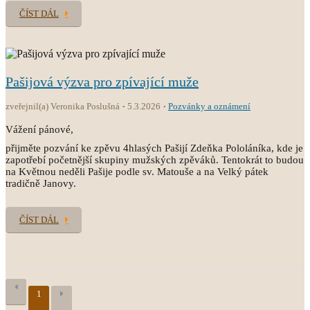
ČÍST DÁL
Pašijová výzva pro zpívající muže
zveřejnil(a) Veronika Poslušná
5.3.2026
Pozvánky a oznámení
Vážení pánové,
přijměte pozvání ke zpěvu 4hlasých Pašijí Zdeňka Pololáníka, kde je
zapotřebí početnější skupiny mužských zpěváků. Tentokrát to budou
na Květnou neděli Pašije podle sv. Matouše a na Velký pátek
tradičně Janovy.
ČÍST DÁL
1