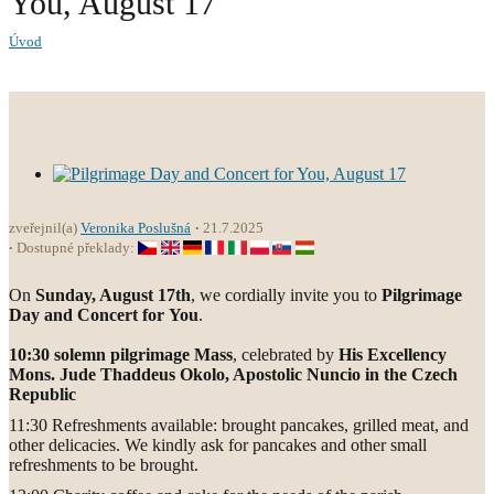
You, August 17
Úvod
zveřejnil(a)
Veronika Poslušná
21.7.2025
Dostupné překlady:
On
Sunday, August 17th
, we cordially invite you to
Pilgrimage
Day and Concert for
You
.
10:30 solemn pilgrimage Mass
, celebrated by
His Excellency
Mons. Jude Thaddeus Okolo, Apostolic Nuncio in the Czech
Republic
11:30 Refreshments available: brought pancakes, grilled meat, and
other delicacies. We kindly ask for pancakes and other small
refreshments to be brought.