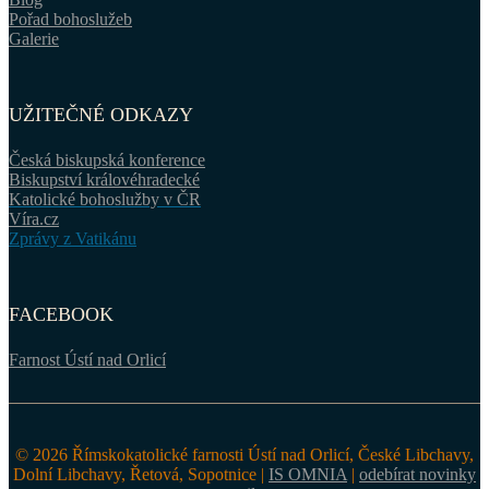
Pořad bohoslužeb
Galerie
UŽITEČNÉ ODKAZY
Česká biskupská konference
Biskupství královéhradecké
Katolické bohoslužby v ČR
Víra.cz
Zprávy z Vatikánu
FACEBOOK
Farnost Ústí nad Orlicí
© 2026 Římskokatolické farnosti Ústí nad Orlicí, České Libchavy,
Dolní Libchavy, Řetová, Sopotnice |
IS OMNIA
|
odebírat novinky