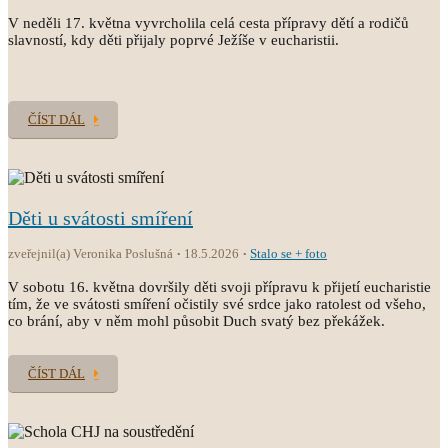
V neděli 17. května vyvrcholila celá cesta přípravy dětí a rodičů
slavností, kdy děti přijaly poprvé Ježíše v eucharistii.
ČÍST DÁL
Děti u svátosti smíření
zveřejnil(a) Veronika Poslušná
18.5.2026
Stalo se + foto
V sobotu 16. května dovršily děti svoji přípravu k přijetí eucharistie
tím, že ve svátosti smíření očistily své srdce jako ratolest od všeho,
co brání, aby v něm mohl působit Duch svatý bez překážek.
ČÍST DÁL