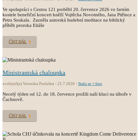
Ve spolupráci s Cestou 121 proběhl 20. července 2026 ve farním
kostele benefiční koncert kněží Vojtěcha Novotného, Jana Pitřince a
Petra Soukala. Zazněla autorská hudební meditace na biblický
příběh proroka Eliáše
ČÍST DÁL
Ministrantská chaloupka
zveřejnil(a) Veronika Poslušná
21.7.2026
Stalo se + foto
Necelý týden od 12. do 18. července prožili naši kluci na táboře v
Čachnově.
ČÍST DÁL