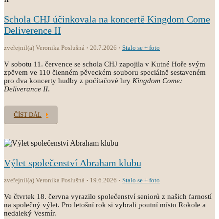
Schola CHJ účinkovala na koncertě Kingdom Come
Deliverence II
zveřejnil(a) Veronika Poslušná
20.7.2026
Stalo se + foto
V sobotu 11. července se schola CHJ zapojila v Kutné Hoře svým
zpěvem ve 110 členném pěveckém souboru speciálně sestaveném
pro dva koncerty hudby z počítačové hry
Kingdom Come:
Deliverance II
.
ČÍST DÁL
Výlet společenství Abraham klubu
zveřejnil(a) Veronika Poslušná
19.6.2026
Stalo se + foto
Ve čtvrtek 18. června vyrazilo společenství seniorů z našich farností
na společný výlet. Pro letošní rok si vybrali poutní místo Rokole a
nedaleký Vesmír.