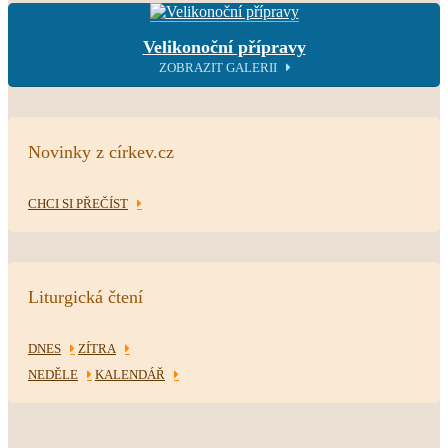
Velikonoční přípravy
ZOBRAZIT GALERII
Novinky z církev.cz
CHCI SI PŘEČÍST
Liturgická čtení
DNES
ZÍTRA
NEDĚLE
KALENDÁŘ