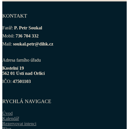
KONTAKT
Farář:
P. Petr Soukal
Mobil:
736 704 332
Mail:
soukal.petr@dihk.cz
Adresa farního úřadu
Kostelní 19
562 01 Ústí nad Orlicí
IČO:
47501103
RYCHLÁ NAVIGACE
Úvod
Kalendář
Rezervovat intenci
Blog