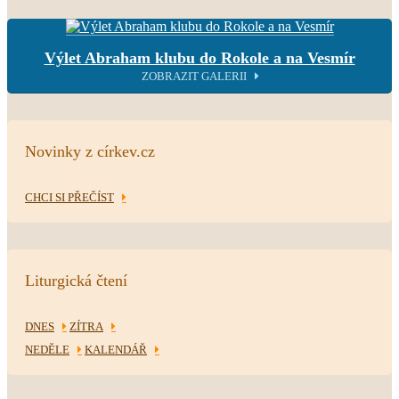
Výlet Abraham klubu do Rokole a na Vesmír
ZOBRAZIT GALERII
Novinky z církev.cz
CHCI SI PŘEČÍST
Liturgická čtení
DNES
ZÍTRA
NEDĚLE
KALENDÁŘ