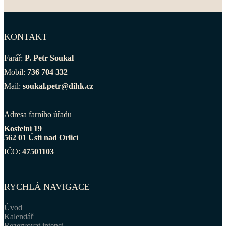
KONTAKT
Farář:
P. Petr Soukal
Mobil:
736 704 332
Mail:
soukal.petr@dihk.cz
Adresa farního úřadu
Kostelní 19
562 01 Ústí nad Orlicí
IČO:
47501103
RYCHLÁ NAVIGACE
Úvod
Kalendář
Rezervovat intenci