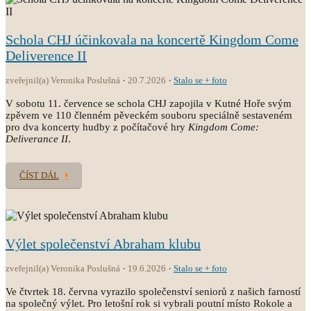
Schola CHJ účinkovala na koncertě Kingdom Come
Deliverence II
zveřejnil(a) Veronika Poslušná
20.7.2026
Stalo se + foto
V sobotu 11. července se schola CHJ zapojila v Kutné Hoře svým
zpěvem ve 110 členném pěveckém souboru speciálně sestaveném
pro dva koncerty hudby z počítačové hry
Kingdom Come:
Deliverance II
.
ČÍST DÁL
Výlet společenství Abraham klubu
zveřejnil(a) Veronika Poslušná
19.6.2026
Stalo se + foto
Ve čtvrtek 18. června vyrazilo společenství seniorů z našich farností
na společný výlet. Pro letošní rok si vybrali poutní místo Rokole a