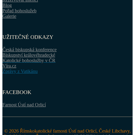
Blog
Pořad bohoslužeb
Galerie
UŽITEČNÉ ODKAZY
Česká biskupská konference
Biskupství královéhradecké
Katolické bohoslužby v ČR
Víra.cz
Zprávy z Vatikánu
FACEBOOK
Farnost Ústí nad Orlicí
© 2026 Římskokatolické farnosti Ústí nad Orlicí, České Libchavy,