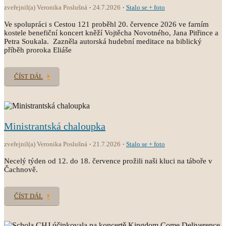
zveřejnil(a) Veronika Poslušná
24.7.2026
Stalo se + foto
Ve spolupráci s Cestou 121 proběhl 20. července 2026 ve farním
kostele benefiční koncert kněží Vojtěcha Novotného, Jana Pitřince a
Petra Soukala. Zazněla autorská hudební meditace na biblický
příběh proroka Eliáše
ČÍST DÁL
Ministrantská chaloupka
zveřejnil(a) Veronika Poslušná
21.7.2026
Stalo se + foto
Necelý týden od 12. do 18. července prožili naši kluci na táboře v
Čachnově.
ČÍST DÁL