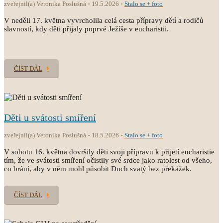
zveřejnil(a) Veronika Poslušná
19.5.2026
Stalo se + foto
V neděli 17. května vyvrcholila celá cesta přípravy dětí a rodičů
slavností, kdy děti přijaly poprvé Ježíše v eucharistii.
ČÍST DÁL
Děti u svátosti smíření
zveřejnil(a) Veronika Poslušná
18.5.2026
Stalo se + foto
V sobotu 16. května dovršily děti svoji přípravu k přijetí eucharistie
tím, že ve svátosti smíření očistily své srdce jako ratolest od všeho,
co brání, aby v něm mohl působit Duch svatý bez překážek.
ČÍST DÁL