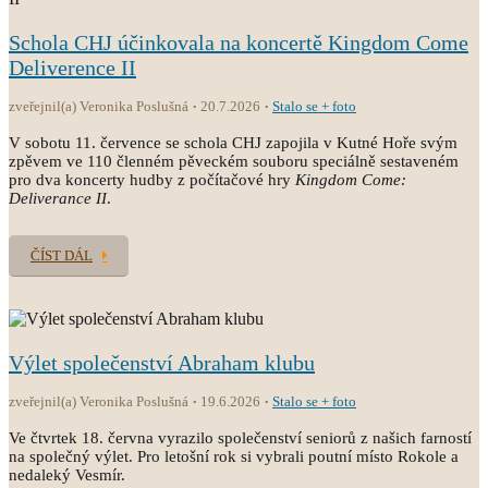
Schola CHJ účinkovala na koncertě Kingdom Come
Deliverence II
zveřejnil(a) Veronika Poslušná
20.7.2026
Stalo se + foto
V sobotu 11. července se schola CHJ zapojila v Kutné Hoře svým
zpěvem ve 110 členném pěveckém souboru speciálně sestaveném
pro dva koncerty hudby z počítačové hry
Kingdom Come:
Deliverance II
.
ČÍST DÁL
Výlet společenství Abraham klubu
zveřejnil(a) Veronika Poslušná
19.6.2026
Stalo se + foto
Ve čtvrtek 18. června vyrazilo společenství seniorů z našich farností
na společný výlet. Pro letošní rok si vybrali poutní místo Rokole a
nedaleký Vesmír.