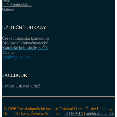
Pořad bohoslužeb
Galerie
UŽITEČNÉ ODKAZY
Česká biskupská konference
Biskupství královéhradecké
Katolické bohoslužby v ČR
Víra.cz
Zprávy z Vatikánu
FACEBOOK
Farnost Ústí nad Orlicí
© 2026 Římskokatolické farnosti Ústí nad Orlicí, České Libchavy,
Dolní Libchavy, Řetová, Sopotnice |
IS OMNIA
|
odebírat novinky