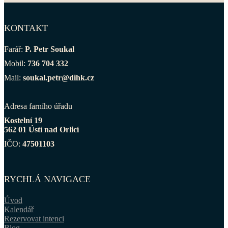
KONTAKT
Farář:
P. Petr Soukal
Mobil:
736 704 332
Mail:
soukal.petr@dihk.cz
Adresa farního úřadu
Kostelní 19
562 01 Ústí nad Orlicí
IČO:
47501103
RYCHLÁ NAVIGACE
Úvod
Kalendář
Rezervovat intenci
Blog