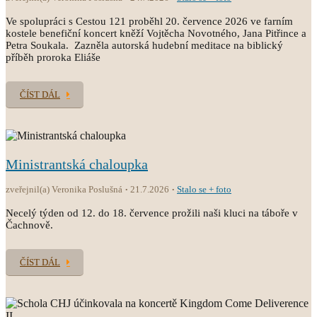
Ve spolupráci s Cestou 121 proběhl 20. července 2026 ve farním
kostele benefiční koncert kněží Vojtěcha Novotného, Jana Pitřince a
Petra Soukala. Zazněla autorská hudební meditace na biblický
příběh proroka Eliáše
ČÍST DÁL
Ministrantská chaloupka
zveřejnil(a) Veronika Poslušná
21.7.2026
Stalo se + foto
Necelý týden od 12. do 18. července prožili naši kluci na táboře v
Čachnově.
ČÍST DÁL