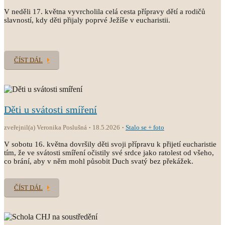
V neděli 17. května vyvrcholila celá cesta přípravy dětí a rodičů
slavností, kdy děti přijaly poprvé Ježíše v eucharistii.
ČÍST DÁL
Děti u svátosti smíření
zveřejnil(a) Veronika Poslušná
18.5.2026
Stalo se + foto
V sobotu 16. května dovršily děti svoji přípravu k přijetí eucharistie
tím, že ve svátosti smíření očistily své srdce jako ratolest od všeho,
co brání, aby v něm mohl působit Duch svatý bez překážek.
ČÍST DÁL