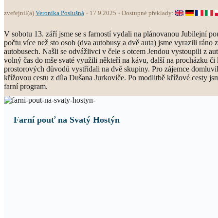
zveřejnil(a)
Veronika Poslušná
17.9.2025
Dostupné překlady:
V sobotu 13. září jsme se s farností vydali na plánovanou Jubilejní p
počtu více než sto osob (dva autobusy a dvě auta) jsme vyrazili ráno 
autobusech. Našli se odvážlivci v čele s otcem Jendou vystoupili z au
volný čas do mše svaté využili někteří na kávu, další na procházku č
prostorových důvodů vystřídali na dvě skupiny. Pro zájemce domluvil o
křížovou cestu z díla Dušana Jurkoviče. Po modlitbě křížové cesty js
farní program.
Farní pouť na Svatý Hostýn