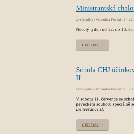
Ministrantská chal
zveřejnil(a) Veronika Poslušná
21
Necelý týden od 12. do 18. čer
ČÍST DÁL
Schola CHJ účinko
II
zveřejnil(a) Veronika Poslušná
20
V sobotu 11. července se sch
pěveckém souboru speciálně s
Deliverance II
.
ČÍST DÁL