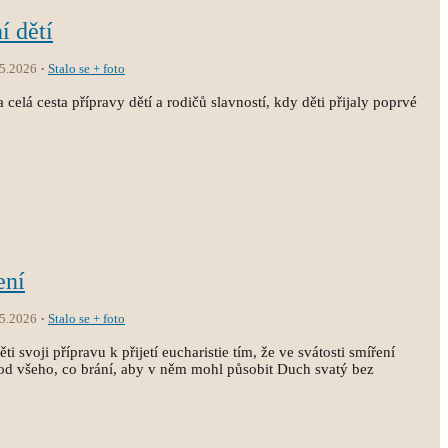
í dětí
.5.2026
Stalo se + foto
 celá cesta přípravy dětí a rodičů slavností, kdy děti přijaly poprvé
ení
.5.2026
Stalo se + foto
i svoji přípravu k přijetí eucharistie tím, že ve svátosti smíření
st od všeho, co brání, aby v něm mohl působit Duch svatý bez