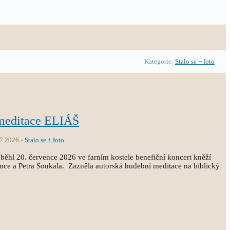
Kategorie:
Stalo se + foto
 meditace ELIÁŠ
.7.2026
Stalo se + foto
běhl 20. července 2026 ve farním kostele benefiční koncert kněží
ince a Petra Soukala. Zazněla autorská hudební meditace na biblický