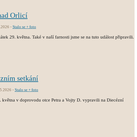
nad Orlicí
.2026
Stalo se + foto
átek 29. května. Také v naší farnosti jsme se na tuto událost připravili.
ézním setkání
.5.2026
Stalo se + foto
3. května v doprovodu otce Petra a Vojty D. vypravili na Diecézní