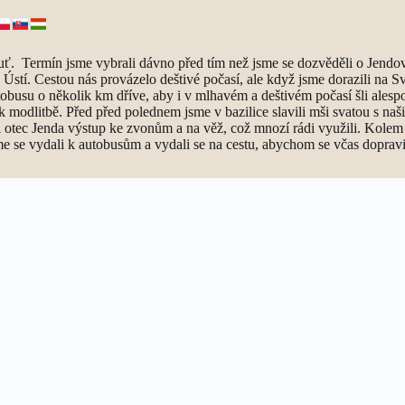
ouť. Termín jsme vybrali dávno před tím než jsme se dozvěděli o Jendov
z Ústí. Cestou nás provázelo deštivé počasí, ale když jsme dorazili na 
tobusu o několik km dříve, aby i v mlhavém a deštivém počasí šli alesp
i k modlitbě. Před před polednem jsme v bazilice slavili mši svatou s 
tec Jenda výstup ke zvonům a na věž, což mnozí rádi využili. Kolem tře
me se vydali k autobusům a vydali se na cestu, abychom se včas dopravi