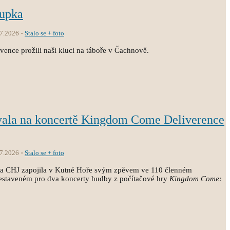
oupka
.7.2026
Stalo se + foto
vence prožili naši kluci na táboře v Čachnově.
vala na koncertě Kingdom Come Deliverence
.7.2026
Stalo se + foto
ola CHJ zapojila v Kutné Hoře svým zpěvem ve 110 členném
estaveném pro dva koncerty hudby z počítačové hry
Kingdom Come: