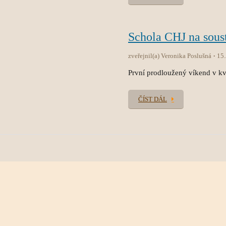
Schola CHJ na sous
zveřejnil(a) Veronika Poslušná
15
První prodloužený víkend v kvě
ČÍST DÁL