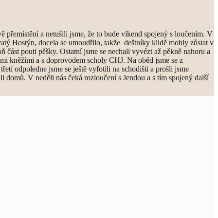
ě přemístění a netušili jsme, že to bude víkend spojený s loučením. V
Svatý Hostýn, docela se umoudřilo, takže deštníky klidě mohly zůstat v
oň část pouti pěšky. Ostatní jsme se nechali vyvézt až pěkně nahoru a
našimi kněžími a s doprovodem scholy CHJ. Na oběd jsme se z
tí odpoledne jsme se ještě vyfotili na schodišti a prošli jsme
li domů. V neděli nás čeká rozloučení s Jendou a s tím spojený další