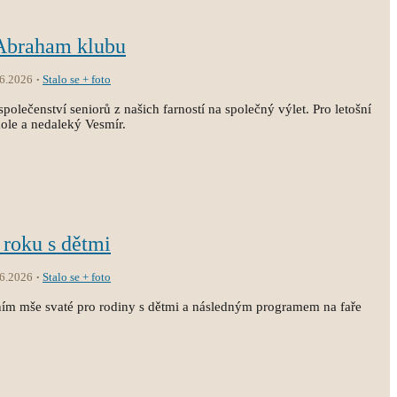
 Abraham klubu
.6.2026
Stalo se + foto
společenství seniorů z našich farností na společný výlet. Pro letošní
kole a nedaleký Vesmír.
 roku s dětmi
.6.2026
Stalo se + foto
ním mše svaté pro rodiny s dětmi a následným programem na faře