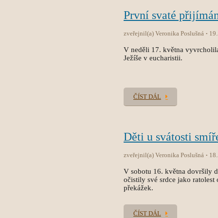
První svaté přijímán
zveřejnil(a) Veronika Poslušná
19
V neděli 17. května vyvrcholila
Ježíše v eucharistii.
ČÍST DÁL
Děti u svátosti smíř
zveřejnil(a) Veronika Poslušná
18
V sobotu 16. května dovršily dět
očistily své srdce jako ratole
překážek.
ČÍST DÁL