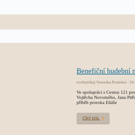
Benefiční hudební
zveřejnil(a) Veronika Poslušná
24
Ve spolupráci s Cestou 121 pro
Vojtěcha Novotného, Jana Pitř
příběh proroka Eliáše
ČÍST DÁL