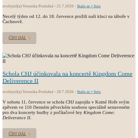
zveřejnil(a) Veronika Poslušná
21.7.2026
Stalo se + foto
Necelý týden od 12. do 18. července prožili naši kluci na táboře v
Čachnově.
ČÍST DÁL
Schola CHJ účinkovala na koncertě Kingdom Come
Deliverence II
zveřejnil(a) Veronika Poslušná
20.7.2026
Stalo se + foto
V sobotu 11. července se schola CHJ zapojila v Kutné Hoře svým
zpěvem ve 110 členném pěveckém souboru speciálně sestaveném
pro dva koncerty hudby z počítačové hry
Kingdom Come:
Deliverance II
.
ČÍST DÁL