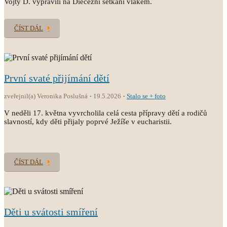
Vojty D. vypravili na Diecézní setkání vlakem.
ČÍST DÁL
První svaté přijímání dětí
zveřejnil(a) Veronika Poslušná
19.5.2026
Stalo se + foto
V neděli 17. května vyvrcholila celá cesta přípravy dětí a rodičů
slavností, kdy děti přijaly poprvé Ježíše v eucharistii.
ČÍST DÁL
Děti u svátosti smíření