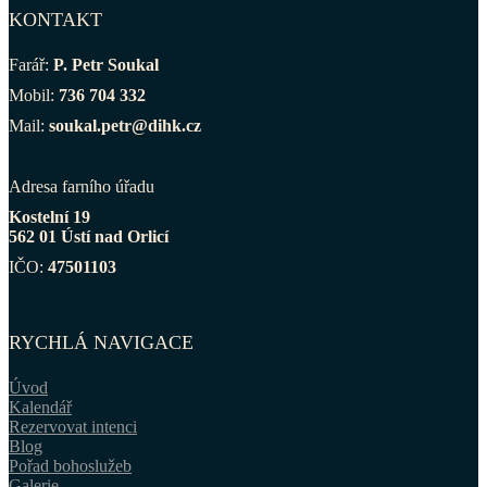
KONTAKT
Farář:
P. Petr Soukal
Mobil:
736 704 332
Mail:
soukal.petr@dihk.cz
Adresa farního úřadu
Kostelní 19
562 01 Ústí nad Orlicí
IČO:
47501103
RYCHLÁ NAVIGACE
Úvod
Kalendář
Rezervovat intenci
Blog
Pořad bohoslužeb
Galerie