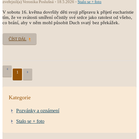
zveřejnil(a) Veronika Poslušná
18.5.2026
Stalo se + foto
V sobotu 16. května dovršily děti svoji přípravu k přijetí eucharistie
tím, že ve svátosti smíření očistily své srdce jako ratolest od všeho,
co brání, aby v něm mohl působit Duch svatý bez překážek.
ČÍST DÁL
1
Kategorie
Pozvánky a oznámení
Stalo se + foto