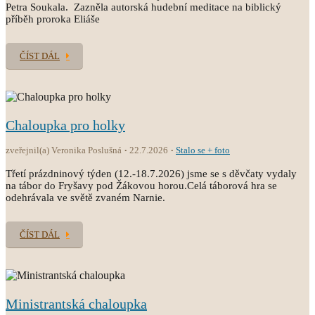
Petra Soukala. Zazněla autorská hudební meditace na biblický
příběh proroka Eliáše
ČÍST DÁL
Chaloupka pro holky
zveřejnil(a) Veronika Poslušná
22.7.2026
Stalo se + foto
Třetí prázdninový týden (12.-18.7.2026) jsme se s děvčaty vydaly
na tábor do Fryšavy pod Žákovou horou.Celá táborová hra se
odehrávala ve světě zvaném Narnie.
ČÍST DÁL
Ministrantská chaloupka