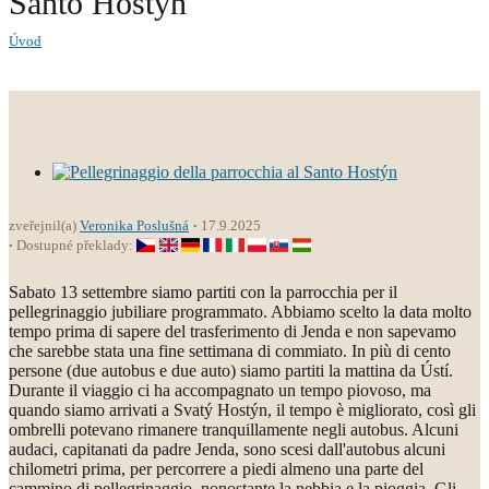
Santo Hostýn
Úvod
zveřejnil(a)
Veronika Poslušná
17.9.2025
Dostupné překlady:
Sabato 13 settembre siamo partiti con la parrocchia per il
pellegrinaggio jubiliare programmato. Abbiamo scelto la data molto
tempo prima di sapere del trasferimento di Jenda e non sapevamo
che sarebbe stata una fine settimana di commiato. In più di cento
persone (due autobus e due auto) siamo partiti la mattina da Ústí.
Durante il viaggio ci ha accompagnato un tempo piovoso, ma
quando siamo arrivati a Svatý Hostýn, il tempo è migliorato, così gli
ombrelli potevano rimanere tranquillamente negli autobus. Alcuni
audaci, capitanati da padre Jenda, sono scesi dall'autobus alcuni
chilometri prima, per percorrere a piedi almeno una parte del
cammino di pellegrinaggio, nonostante la nebbia e la pioggia. Gli