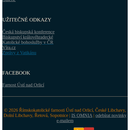
UŽITEČNÉ ODKAZY
Česká biskupská konference
Biskupství královéhradecké
Katolické bohoslužby v ČR
Víra.cz
Zprávy z Vatikánu
FACEBOOK
Farnost Ústí nad Orlicí
© 2026 Římskokatolické farnosti Ústí nad Orlicí, České Libchavy,
Dolní Libchavy, Řetová, Sopotnice |
IS OMNIA
|
odebírat novinky
e-mailem