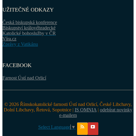
UŽITEČNÉ ODKAZY
Česká biskupská konference
Biskupství královéhradecké
Katolické bohoslužby v ČR
Víra.cz
Zprávy z Vatikánu
FACEBOOK
Farnost Ústí nad Orlicí
© 2026 Římskokatolické farnosti Ústí nad Orlicí, České Libchavy,
Dolní Libchavy, Řetová, Sopotnice |
IS OMNIA
|
odebírat novinky
e-mailem
Select Language
▼