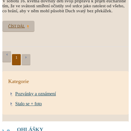
V sobotu 16. května dovršily děti svoji přípravu k přijetí eucharistie
tím, že ve svátosti smíření očistily své srdce jako ratolest od všeho,
co brání, aby v něm mohl působit Duch svatý bez překážek.
ČÍST DÁL
1
Kategorie
Pozvánky a oznámení
Stalo se + foto
OHLÁŠKY