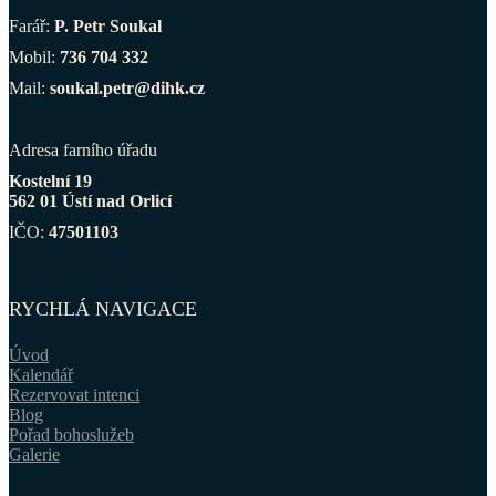
Farář:
P. Petr Soukal
Mobil:
736 704 332
Mail:
soukal.petr@dihk.cz
Adresa farního úřadu
Kostelní 19
562 01 Ústí nad Orlicí
IČO:
47501103
RYCHLÁ NAVIGACE
Úvod
Kalendář
Rezervovat intenci
Blog
Pořad bohoslužeb
Galerie