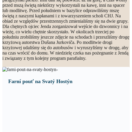
przed mszą świętą niektórzy wykorzystali na kawę, inni na spacer
lub modlitwę. Przed południem w bazylice odprawiliśmy mszę
świętą z naszymi kapłanami i z towarzyszeniem scholi CHJ. Na
obiad ze względów przestrzennych zmienialiśmy się na dwie grupy.
Dla chętnych ojciec Jenda zorganizował wejście do dzwonnicy i na
wieżę, co wielu chętnie skorzystało. W okolicach trzeciej po
południu zrobiliśmy jeszcze zdjęcie na schodach i przeszliśmy drogę
krzyżową autorstwa Dušana Jurkoviča. Po modlitwie drogi
krzyżowej udaliśmy się do autobusów i wyruszyliśmy w drogę, aby
na czas wrócić do domu. W niedzielę czeka nas pożegnanie z Jendą
i związany z tym kolejny program parafialny.
Farní pouť na Svatý Hostýn