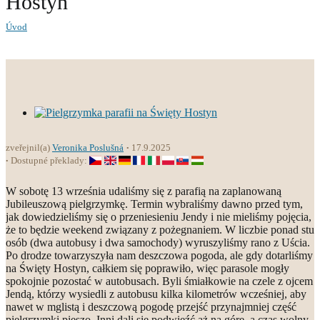
Hostyn
Úvod
zveřejnil(a)
Veronika Poslušná
17.9.2025
Dostupné překlady:
W sobotę 13 września udaliśmy się z parafią na zaplanowaną
Jubileuszową pielgrzymkę. Termin wybraliśmy dawno przed tym,
jak dowiedzieliśmy się o przeniesieniu Jendy i nie mieliśmy pojęcia,
że to będzie weekend związany z pożegnaniem. W liczbie ponad stu
osób (dwa autobusy i dwa samochody) wyruszyliśmy rano z Uścia.
Po drodze towarzyszyła nam deszczowa pogoda, ale gdy dotarliśmy
na Święty Hostyn, całkiem się poprawiło, więc parasole mogły
spokojnie pozostać w autobusach. Byli śmiałkowie na czele z ojcem
Jendą, którzy wysiedli z autobusu kilka kilometrów wcześniej, aby
nawet w mglistą i deszczową pogodę przejść przynajmniej część
pielgrzymki pieszo. Inni dali się podwieźć aż na górę, a czas wolny