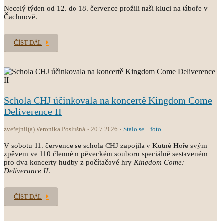
Necelý týden od 12. do 18. července prožili naši kluci na táboře v
Čachnově.
ČÍST DÁL
Schola CHJ účinkovala na koncertě Kingdom Come
Deliverence II
zveřejnil(a) Veronika Poslušná
20.7.2026
Stalo se + foto
V sobotu 11. července se schola CHJ zapojila v Kutné Hoře svým
zpěvem ve 110 členném pěveckém souboru speciálně sestaveném
pro dva koncerty hudby z počítačové hry
Kingdom Come:
Deliverance II
.
ČÍST DÁL