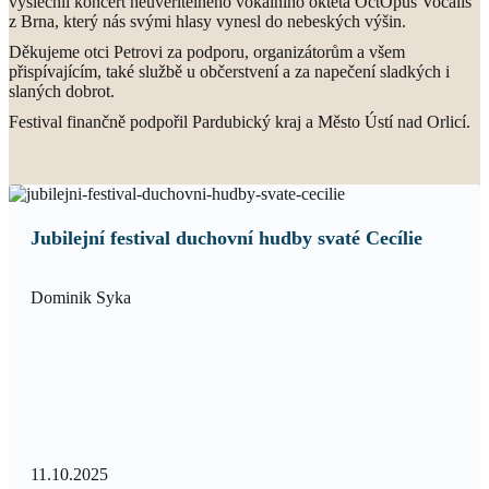
vyslechli koncert neuvěřitelného vokálního okteta OctOpus Vocalis
z Brna, který nás svými hlasy vynesl do nebeských výšin.
Děkujeme otci Petrovi za podporu, organizátorům a všem
přispívajícím, také službě u občerstvení a za napečení sladkých i
slaných dobrot.
Festival finančně podpořil Pardubický kraj a Město Ústí nad Orlicí.
Jubilejní festival duchovní hudby svaté Cecílie
Dominik Syka
11.10.2025