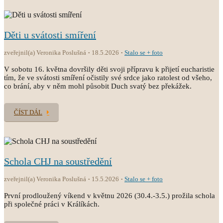
Děti u svátosti smíření
zveřejnil(a) Veronika Poslušná
18.5.2026
Stalo se + foto
V sobotu 16. května dovršily děti svoji přípravu k přijetí eucharistie
tím, že ve svátosti smíření očistily své srdce jako ratolest od všeho,
co brání, aby v něm mohl působit Duch svatý bez překážek.
ČÍST DÁL
Schola CHJ na soustředění
zveřejnil(a) Veronika Poslušná
15.5.2026
Stalo se + foto
První prodloužený víkend v květnu 2026 (30.4.-3.5.) prožila schola
při společné práci v Králíkách.