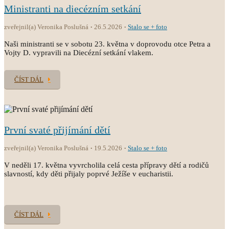
Ministranti na diecézním setkání
zveřejnil(a) Veronika Poslušná
26.5.2026
Stalo se + foto
Naši ministranti se v sobotu 23. května v doprovodu otce Petra a
Vojty D. vypravili na Diecézní setkání vlakem.
ČÍST DÁL
První svaté přijímání dětí
zveřejnil(a) Veronika Poslušná
19.5.2026
Stalo se + foto
V neděli 17. května vyvrcholila celá cesta přípravy dětí a rodičů
slavností, kdy děti přijaly poprvé Ježíše v eucharistii.
ČÍST DÁL