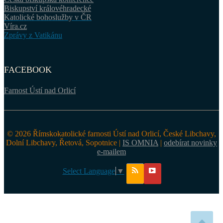
Biskupství královéhradecké
Katolické bohoslužby v ČR
Víra.cz
Zprávy z Vatikánu
FACEBOOK
Farnost Ústí nad Orlicí
© 2026 Římskokatolické farnosti Ústí nad Orlicí, České Libchavy,
Dolní Libchavy, Řetová, Sopotnice |
IS OMNIA
|
odebírat novinky
e-mailem
Select Language
▼