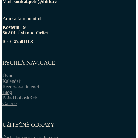
Mail:
soukal.petr@dihk.cz
Adresa farního úřadu
Kostelní 19
562 01 Ústí nad Orlicí
IČO:
47501103
RYCHLÁ NAVIGACE
Úvod
Kalendář
Rezervovat intenci
Blog
Pořad bohoslužeb
Galerie
UŽITEČNÉ ODKAZY
Česká biskupská konference