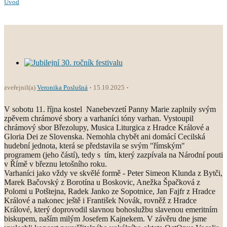
Úvod
zveřejnil(a)
Veronika Poslušná
15.10.2025
V sobotu 11. října kostel Nanebevzetí Panny Marie zaplnily svým
zpěvem chrámové sbory a varhaníci tóny varhan. Vystoupil
chrámový sbor Březolupy, Musica Liturgica z Hradce Králové a
Gloria Dei ze Slovenska. Nemohla chybět ani domácí Cecilská
hudební jednota, která se představila se svým "římským"
programem (jeho částí), tedy s tím, který zazpívala na Národní pouti
v Římě v březnu letošního roku.
Varhaníci jako vždy ve skvělé formě - Peter Simeon Klunda z Bytči,
Marek Bačovský z Borotína u Boskovic, Anežka Špačková z
Polomi u Potštejna, Radek Janko ze Sopotnice, Jan Fajfr z Hradce
Králové a nakonec ještě i František Novák, rovněž z Hradce
Králové, který doprovodil slavnou bohoslužbu slavenou emeritním
biskupem, naším milým Josefem Kajnekem. V závěru dne jsme