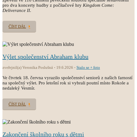
zpěvem ve 110 členném pěveckém souboru speciálně sestaveném
pro dva koncerty hudby z počítačové hry
Kingdom Come:
Deliverance II
.
ČÍST DÁL
Výlet společenství Abraham klubu
zveřejnil(a) Veronika Poslušná
19.6.2026
Stalo se + foto
Ve čtvrtek 18. června vyrazilo společenství seniorů z našich farností
na společný výlet. Pro letošní rok si vybrali poutní místo Rokole a
nedaleký Vesmír.
ČÍST DÁL
Zakončení školního roku s dětmi