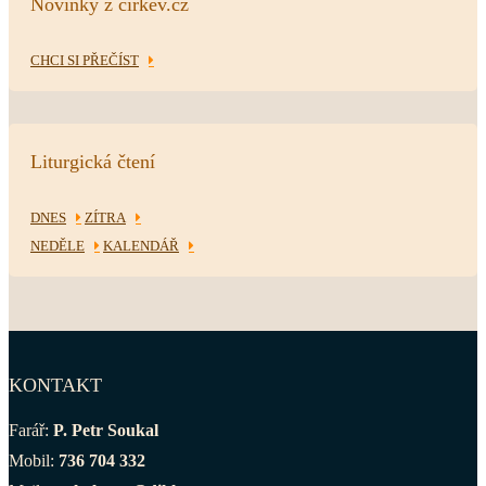
Novinky z církev.cz
CHCI SI PŘEČÍST
Liturgická čtení
DNES
ZÍTRA
NEDĚLE
KALENDÁŘ
KONTAKT
Farář:
P. Petr Soukal
Mobil:
736 704 332