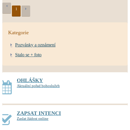
1
Kategorie
Pozvánky a oznámení
Stalo se + foto
OHLÁŠKY
Aktuální pořad bohoslužeb
ZAPSAT INTENCI
Zaslat žádost online