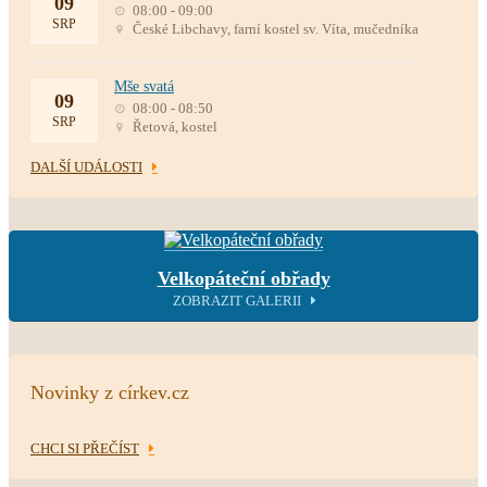
09
08:00 - 09:00
SRP
České Libchavy, farní kostel sv. Víta, mučedníka
Mše svatá
09
08:00 - 08:50
SRP
Řetová, kostel
DALŠÍ UDÁLOSTI
Velkopáteční obřady
ZOBRAZIT GALERII
Novinky z církev.cz
CHCI SI PŘEČÍST