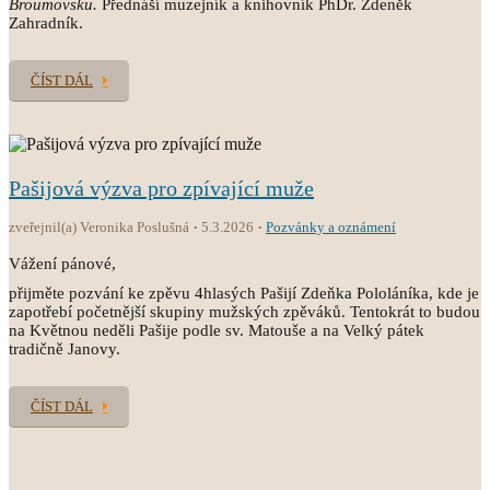
Broumovsku.
Přednáší muzejník a knihovník PhDr. Zdeněk
Zahradník.
ČÍST DÁL
Pašijová výzva pro zpívající muže
zveřejnil(a) Veronika Poslušná
5.3.2026
Pozvánky a oznámení
Vážení pánové,
přijměte pozvání ke zpěvu 4hlasých Pašijí Zdeňka Pololáníka, kde je
zapotřebí početnější skupiny mužských zpěváků. Tentokrát to budou
na Květnou neděli Pašije podle sv. Matouše a na Velký pátek
tradičně Janovy.
ČÍST DÁL