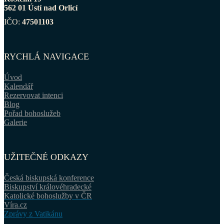
562 01 Ústí nad Orlicí
IČO:
47501103
RYCHLÁ NAVIGACE
Úvod
Kalendář
Rezervovat intenci
Blog
Pořad bohoslužeb
Galerie
UŽITEČNÉ ODKAZY
Česká biskupská konference
Biskupství královéhradecké
Katolické bohoslužby v ČR
Víra.cz
Zprávy z Vatikánu