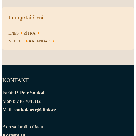
Liturgická čtení
DNES
ZÍTRA
NEDĚLE
KALENDÁŘ
KONTAKT
Farář:
P. Petr Soukal
Mobil:
736 704 332
Mail:
soukal.petr@dihk.cz
Adresa farního úřadu
Kostelní 19