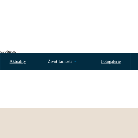
Sopotnice.
Aktuality
Život farnosti
Fotogalerie