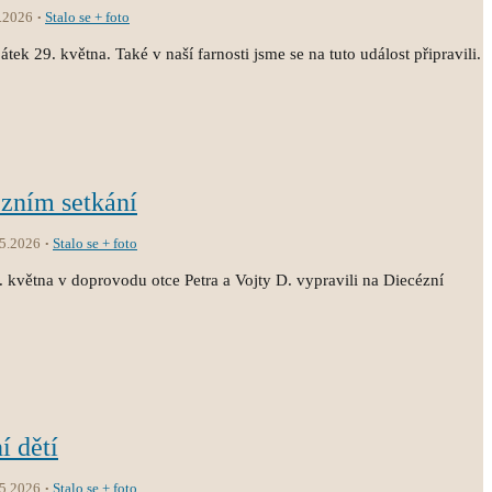
.2026
Stalo se + foto
átek 29. května. Také v naší farnosti jsme se na tuto událost připravili.
ézním setkání
.5.2026
Stalo se + foto
3. května v doprovodu otce Petra a Vojty D. vypravili na Diecézní
í dětí
.5.2026
Stalo se + foto