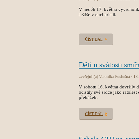
V neděli 17. května vyvrcholila
Ježíše v eucharistii.
ČÍST DÁL
Děti u svátosti smíř
zveřejnil(a) Veronika Poslušná
18
V sobotu 16. května dovršily dět
očistily své srdce jako ratole
překážek.
ČÍST DÁL