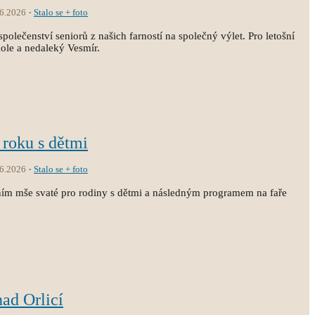
.6.2026
Stalo se + foto
společenství seniorů z našich farností na společný výlet. Pro letošní
kole a nedaleký Vesmír.
 roku s dětmi
.6.2026
Stalo se + foto
ním mše svaté pro rodiny s dětmi a následným programem na faře
nad Orlicí