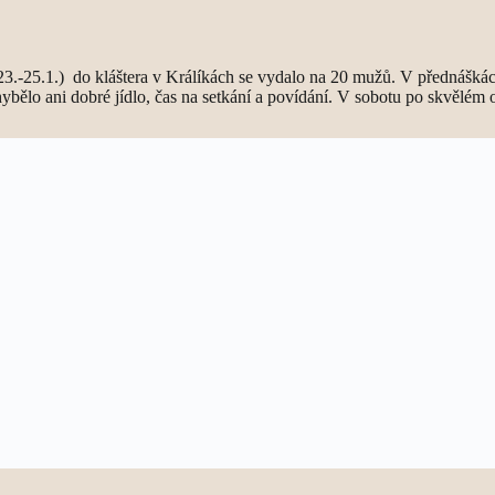
23.-25.1.) do kláštera v Králíkách se vydalo na 20 mužů. V přednáškác
bělo ani dobré jídlo, čas na setkání a povídání. V sobotu po skvělém 