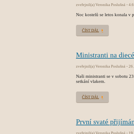
zveřejnil(a) Veronika Poslušná
4.6
Noc kostelů se letos konala v p
ČÍST DÁL
Ministranti na diec
zveřejnil(a) Veronika Poslušná
26
Naši ministranti se v sobotu 2
setkání vlakem.
ČÍST DÁL
První svaté přijímán
zveřejnil(a) Veronika Poslušná
19