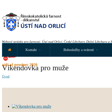
Webové stránky pro farnosti: Ústí nad Orlicí, České Libchavy, Dolní Libchavy a 
Kontakt
Bohoslužby a svátosti
září až prosinec 2026
Víkendovka pro muže
Úvod