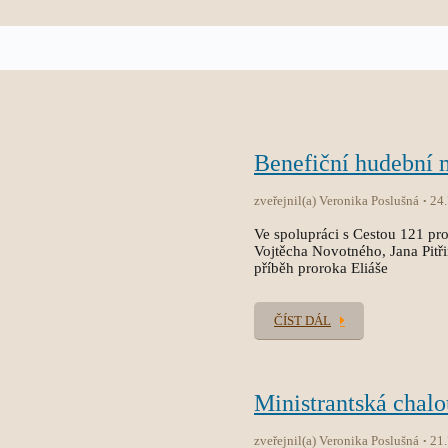
Benefiční hudební
zveřejnil(a) Veronika Poslušná
24
Ve spolupráci s Cestou 121 pro
Vojtěcha Novotného, Jana Pitř
příběh proroka Eliáše
ČÍST DÁL
Ministrantská chal
zveřejnil(a) Veronika Poslušná
21