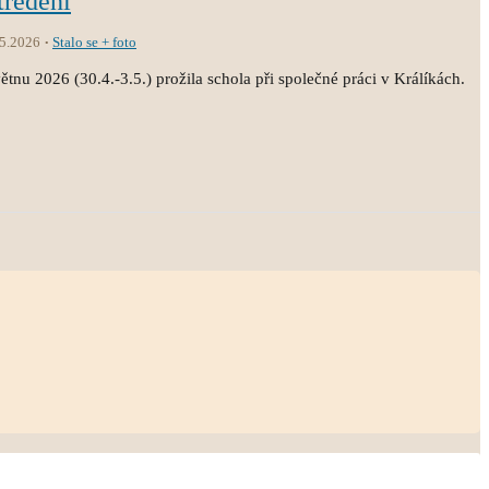
tředění
.5.2026
Stalo se + foto
tnu 2026 (30.4.-3.5.) prožila schola při společné práci v Králíkách.