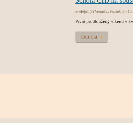
Schola CHJ na sous
zveřejnil(a) Veronika Poslušná
15
První prodloužený víkend v kvě
ČÍST DÁL