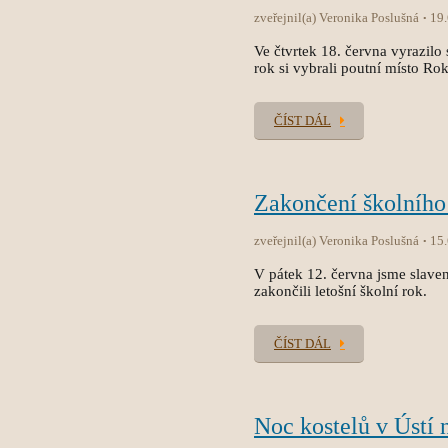
zveřejnil(a) Veronika Poslušná
19
Ve čtvrtek 18. června vyrazilo 
rok si vybrali poutní místo Ro
ČÍST DÁL
Zakončení školního
zveřejnil(a) Veronika Poslušná
15
V pátek 12. června jsme slave
zakončili letošní školní rok.
ČÍST DÁL
Noc kostelů v Ústí 