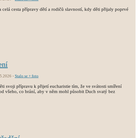
 celá cesta přípravy dětí a rodičů slavností, kdy děti přijaly poprvé
ení
.5.2026
Stalo se + foto
i svoji přípravu k přijetí eucharistie tím, že ve svátosti smíření
st od všeho, co brání, aby v něm mohl působit Duch svatý bez