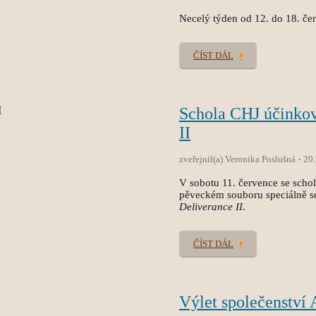
Necelý týden od 12. do 18. čer
ČÍST DÁL
Schola CHJ účinko
II
zveřejnil(a) Veronika Poslušná
20
V sobotu 11. července se sch
pěveckém souboru speciálně s
Deliverance II
.
ČÍST DÁL
Výlet společenství