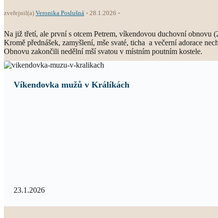
zveřejnil(a)
Veronika Poslušná
28.1.2026
Na již třetí, ale první s otcem Petrem, víkendovou duchovní obnovu (
Kromě přednášek, zamyšlení, mše svaté, ticha a večerní adorace nechy
Obnovu zakončili nedělní mší svatou v místním poutním kostele.
Víkendovka mužů v Králíkách
23.1.2026