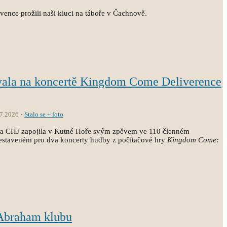
vence prožili naši kluci na táboře v Čachnově.
vala na koncertě Kingdom Come Deliverence
.7.2026
Stalo se + foto
ola CHJ zapojila v Kutné Hoře svým zpěvem ve 110 členném
estaveném pro dva koncerty hudby z počítačové hry
Kingdom Come:
 Abraham klubu