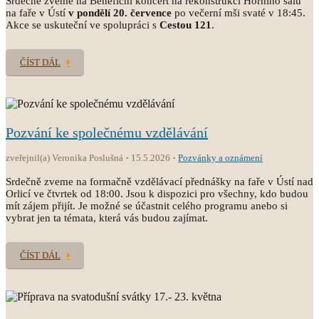
Srdečně zveme na Benefiční koncert na rekonstrukci Horního sálu
na faře v Ústí
v pondělí 20. července
po večerní mši svaté v 18:45.
Akce se uskuteční ve spolupráci s
Cestou 121
.
ČÍST DÁL
Pozvání ke společnému vzdělávání
zveřejnil(a) Veronika Poslušná
15.5.2026
Pozvánky a oznámení
Srdečně zveme na formačně vzdělávací přednášky na faře v Ústí nad
Orlicí ve čtvrtek od 18:00. Jsou k dispozici pro všechny, kdo budou
mít zájem přijít. Je možné se účastnit celého programu anebo si
vybrat jen ta témata, která vás budou zajímat.
ČÍST DÁL