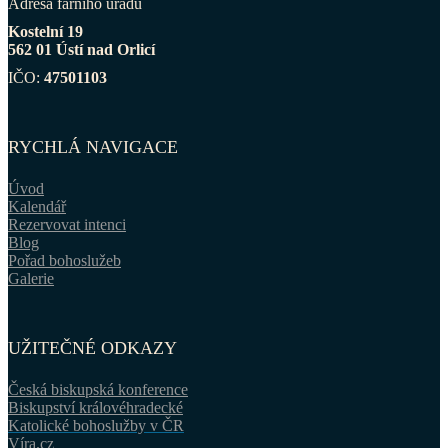
Adresa farního úřadu
Kostelní 19
562 01 Ústí nad Orlicí
IČO:
47501103
RYCHLÁ NAVIGACE
Úvod
Kalendář
Rezervovat intenci
Blog
Pořad bohoslužeb
Galerie
UŽITEČNÉ ODKAZY
Česká biskupská konference
Biskupství královéhradecké
Katolické bohoslužby v ČR
Víra.cz