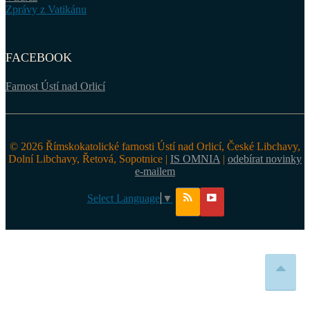
Zprávy z Vatikánu
FACEBOOK
Farnost Ústí nad Orlicí
© 2026 Římskokatolické farnosti Ústí nad Orlicí, České Libchavy,
Dolní Libchavy, Řetová, Sopotnice |
IS OMNIA
|
odebírat novinky
e-mailem
Select Language
▼