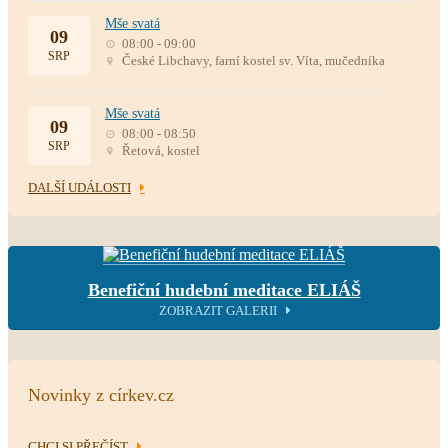
Mše svatá
09
08:00 - 09:00
SRP
České Libchavy, farní kostel sv. Víta, mučedníka
Mše svatá
09
08:00 - 08:50
SRP
Řetová, kostel
DALŠÍ UDÁLOSTI
Benefiční hudební meditace ELIÁŠ
ZOBRAZIT GALERII
Novinky z církev.cz
CHCI SI PŘEČÍST