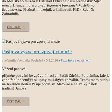
do Městského muzea v Ústí nad Orlicí na další přednášku:
Šifra
mistra Dientzenhofera aneb Tajemství barokních kostelů na
Broumovsku.
Přednáší muzejník a knihovník PhDr. Zdeněk
Zahradník.
ČÍST DÁL
Pašijová výzva pro zpívající muže
zveřejnil(a) Veronika Poslušná
5.3.2026
Pozvánky a oznámení
Vážení pánové,
přijměte pozvání ke zpěvu 4hlasých Pašijí Zdeňka Pololáníka, kde je
zapotřebí početnější skupiny mužských zpěváků. Tentokrát to budou
na Květnou neděli Pašije podle sv. Matouše a na Velký pátek
tradičně Janovy.
ČÍST DÁL