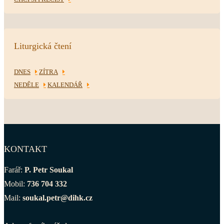
Liturgická čtení
DNES
ZÍTRA
NEDĚLE
KALENDÁŘ
KONTAKT
Farář:
P. Petr Soukal
Mobil:
736 704 332
Mail:
soukal.petr@dihk.cz