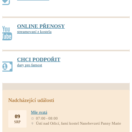
ONLINE PŘENOSY
streamovaní z kostela
CHCI PODPOŘIT
dary pro farnost
Nadcházející události
Mše svatá
09
07:00 - 08:00
SRP
Ústí nad Orlicí, farní kostel Nanebevzetí Panny Marie