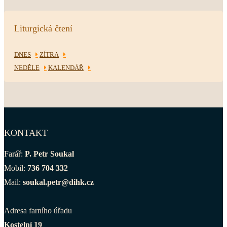
Liturgická čtení
DNES
ZÍTRA
NEDĚLE
KALENDÁŘ
KONTAKT
Farář:
P. Petr Soukal
Mobil:
736 704 332
Mail:
soukal.petr@dihk.cz
Adresa farního úřadu
Kostelní 19