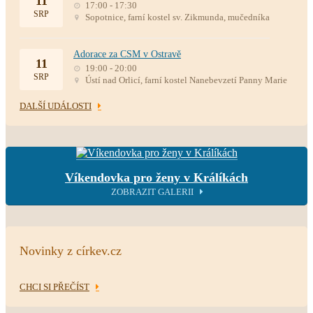
11
17:00 - 17:30
SRP
Sopotnice, farní kostel sv. Zikmunda, mučedníka
Adorace za CSM v Ostravě
11
19:00 - 20:00
SRP
Ústí nad Orlicí, farní kostel Nanebevzetí Panny Marie
DALŠÍ UDÁLOSTI
Víkendovka pro ženy v Králíkách
ZOBRAZIT GALERII
Novinky z církev.cz
CHCI SI PŘEČÍST