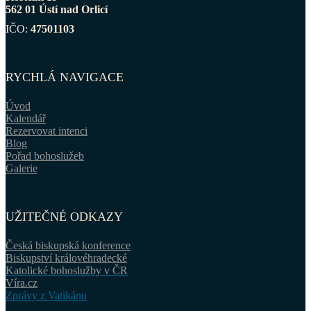
562 01 Ústí nad Orlicí
IČO:
47501103
RYCHLÁ NAVIGACE
Úvod
Kalendář
Rezervovat intenci
Blog
Pořad bohoslužeb
Galerie
UŽITEČNÉ ODKAZY
Česká biskupská konference
Biskupství královéhradecké
Katolické bohoslužby v ČR
Víra.cz
Zprávy z Vatikánu