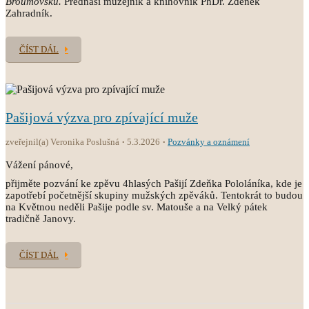
Broumovsku.
Přednáší muzejník a knihovník PhDr. Zdeněk
Zahradník.
ČÍST DÁL
Pašijová výzva pro zpívající muže
zveřejnil(a) Veronika Poslušná
5.3.2026
Pozvánky a oznámení
Vážení pánové,
přijměte pozvání ke zpěvu 4hlasých Pašijí Zdeňka Pololáníka, kde je
zapotřebí početnější skupiny mužských zpěváků. Tentokrát to budou
na Květnou neděli Pašije podle sv. Matouše a na Velký pátek
tradičně Janovy.
ČÍST DÁL